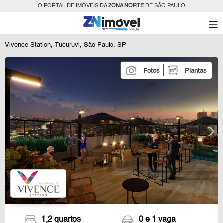
O PORTAL DE IMÓVEIS DA
ZONA NORTE
DE SÃO PAULO
Vivence Station, Tucuruvi, São Paulo, SP
Fotos
Plantas
1,2 quartos
0 e 1 vaga