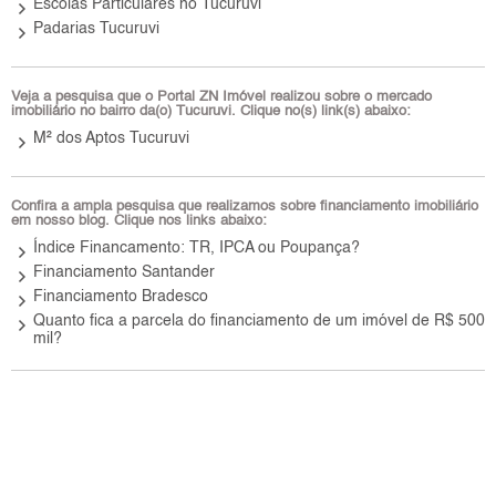
keyboard_arrow_right
Escolas Particulares no Tucuruvi
keyboard_arrow_right
Padarias Tucuruvi
Veja a pesquisa que o Portal ZN Imóvel realizou sobre o mercado
imobiliário no bairro da(o) Tucuruvi. Clique no(s) link(s) abaixo:
keyboard_arrow_right
M² dos Aptos Tucuruvi
Confira a ampla pesquisa que realizamos sobre financiamento imobiliário
em nosso blog. Clique nos links abaixo:
keyboard_arrow_right
Índice Financamento: TR, IPCA ou Poupança?
keyboard_arrow_right
Financiamento Santander
keyboard_arrow_right
Financiamento Bradesco
keyboard_arrow_right
Quanto fica a parcela do financiamento de um imóvel de R$ 500
mil?