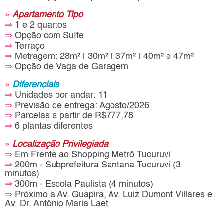
»
Apartamento Tipo
⇒
1 e 2 quartos
⇒
Opção com Suíte
⇒
Terraço
⇒
Metragem: 28m² | 30m² | 37m² | 40m² e 47m²
⇒
Opção de Vaga de Garagem
»
Diferenciais
⇒
Unidades por andar: 11
⇒
Previsão de entrega: Agosto/2026
⇒
Parcelas a partir de R$777,78
⇒
6 plantas diferentes
»
Localização Privilegiada
⇒
Em Frente ao Shopping Metrô Tucuruvi
⇒
200m - Subprefeitura Santana Tucuruvi (3
minutos)
⇒
300m - Escola Paulista (4 minutos)
⇒
Próximo a Av. Guapira, Av. Luiz Dumont Villares e
Av. Dr. Antônio Maria Laet