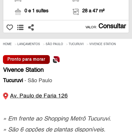
0 e 1 suítes
28 a 47 m²
Consultar
VALOR:
HOME
LANÇAMENTOS
SÃO PAULO
TUCURUVI
VIVENCE STATION
Pronto para morar
Vivence Station
Tucuruvi
- São Paulo
Av. Paulo de Faria 126
» Em frente ao Shopping Metrô Tucuruvi.
» São 6 opções de plantas disponíveis.