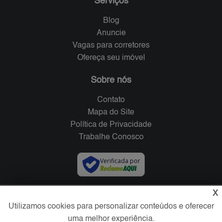
Serviços
Blog
Anuncie
Vagas para corretores
Ofereça seu imóvel
Sobre nós
Contato
Mapa do Site
Política de Privacidade
Trabalhe Conosco
Verificada por
X
Redes Sociais
Utilizamos cookies para personalizar conteúdos e oferecer
uma melhor experiência.