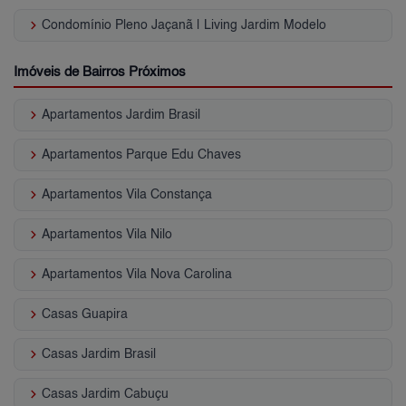
keyboard_arrow_right
Condomínio Pleno Jaçanã | Living Jardim Modelo
Imóveis de Bairros Próximos
keyboard_arrow_right
Apartamentos Jardim Brasil
keyboard_arrow_right
Apartamentos Parque Edu Chaves
keyboard_arrow_right
Apartamentos Vila Constança
keyboard_arrow_right
Apartamentos Vila Nilo
keyboard_arrow_right
Apartamentos Vila Nova Carolina
keyboard_arrow_right
Casas Guapira
keyboard_arrow_right
Casas Jardim Brasil
keyboard_arrow_right
Casas Jardim Cabuçu