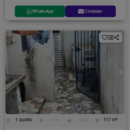
WhatsApp
Contatar
1 quarto
- suíte
- vaga
117 m²