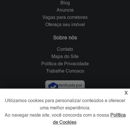
Blog
Anuncie
Vagas para corretores
Ofereça seu imóvel
Sobre nós
Contato
Mapa do Site
Política de Privacidade
Trabalhe Conosco
Verificada por
X
Utilizamos cookies para personalizar conteúdos e oferecer
Redes Sociais
uma melhor experiência.
Ao navegar neste site, você concorda com a nossa
Política
de Cookies
.