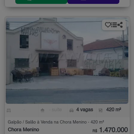
-
- suíte
4 vagas
420 m²
Galpão / Salão à Venda na Chora Menino - 420 m²
1.470.000
Chora Menino
R$