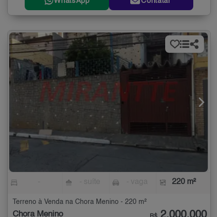
WhatsApp
Contatar
-
- suíte
- vaga
220 m²
Terreno à Venda na Chora Menino - 220 m²
2.000.000
Chora Menino
R$