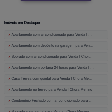
Imóveis em Destaque
keyboard_arrow_right
Apartamento com ar condicionado para Venda | Chora Menino
keyboard_arrow_right
Apartamento com depósito na garagem para Venda | Chora Menino
keyboard_arrow_right
Sobrado com ar condicionado para Venda | Chora Menino
keyboard_arrow_right
Apartamento com portaria 24 horas para Venda | Chora Menino
keyboard_arrow_right
Casa Térrea com quintal para Venda | Chora Menino
keyboard_arrow_right
Apartamento no térreo para Venda | Chora Menino
keyboard_arrow_right
Condomínio Fechado com ar condicionado para Venda | Chora Menino
keyboard_arrow_right
Sobrado com quintal para Venda | Chora Menino