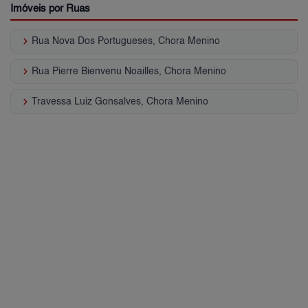
Imóveis por Ruas
keyboard_arrow_right
Rua Nova Dos Portugueses, Chora Menino
keyboard_arrow_right
Rua Pierre Bienvenu Noailles, Chora Menino
keyboard_arrow_right
Travessa Luiz Gonsalves, Chora Menino