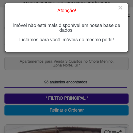
O PORTAL DE IMÓVEIS DA
ZONA NORTE
DE SÃO PAULO
×
Atenção!
Imóvel não está mais disponível em nossa base de
HOME
ZONA NORTE
COMPRAR
CHORA MENINO
dados.
Imóveis à Venda na Chora Menino, Zona Norte de São Paulo
Listamos para você imóveis do mesmo perfil!
Chora Menino, Zona Norte
Apartamentos para Venda 3 Quartos no Chora Menino,
Zona Norte, SP
98 anúncios encontrados
* FILTRO PRINCIPAL *
Refinar e Ordenar