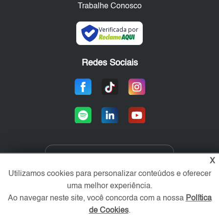
Trabalhe Conosco
Verificada por
Redes Sociais
X
Área exclusiva aos anunciantes,
acesse sua conta:
Utilizamos cookies para personalizar conteúdos e oferecer
uma melhor experiência.
Ao navegar neste site, você concorda com a nossa
Política
de Cookies
.