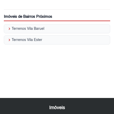
Imóveis de Bairros Próximos
keyboard_arrow_right
Terrenos Vila Baruel
keyboard_arrow_right
Terrenos Vila Ester
Imóveis