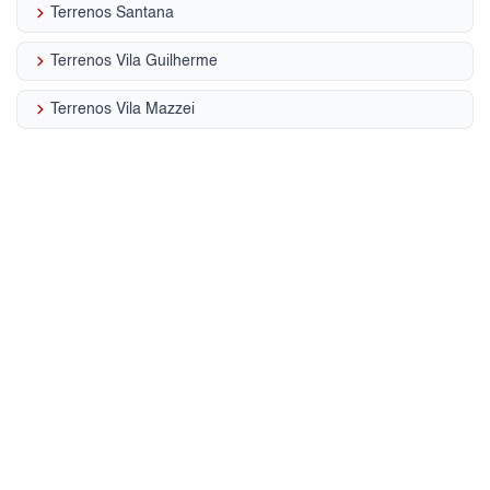
keyboard_arrow_right
Terrenos Santana
keyboard_arrow_right
Terrenos Vila Guilherme
keyboard_arrow_right
Terrenos Vila Mazzei