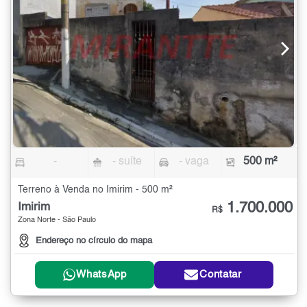
-
- suíte
- vaga
500 m²
Terreno à Venda no Imirim - 500 m²
1.700.000
Imirim
R$
Zona Norte - São Paulo
Endereço no círculo do mapa
WhatsApp
Contatar