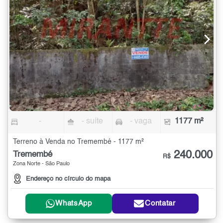
-
- suíte
- vaga
1177 m²
Terreno à Venda no Tremembé - 1177 m²
240.000
Tremembé
R$
Zona Norte - São Paulo
Endereço no círculo do mapa
WhatsApp
Contatar