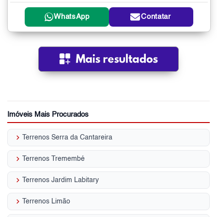
WhatsApp
Contatar
Imóveis Mais Procurados
keyboard_arrow_right
Terrenos Serra da Cantareira
keyboard_arrow_right
Terrenos Tremembé
keyboard_arrow_right
Terrenos Jardim Labitary
keyboard_arrow_right
Terrenos Limão