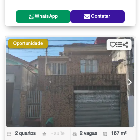
WhatsApp
Contatar
Oportunidade
2 quartos
- suíte
2 vagas
167 m²