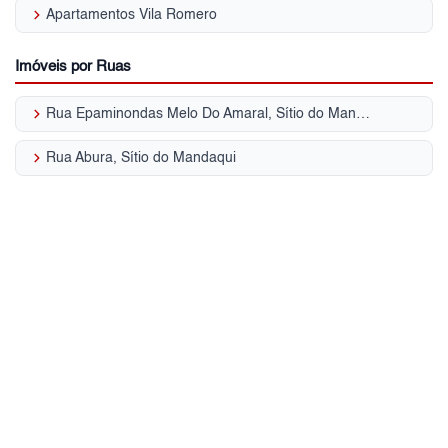
keyboard_arrow_right
Apartamentos Vila Romero
Imóveis por Ruas
keyboard_arrow_right
Rua Epaminondas Melo Do Amaral, Sítio do Mandaqui
keyboard_arrow_right
Rua Abura, Sítio do Mandaqui