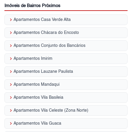
Imóveis de Bairros Próximos
keyboard_arrow_right
Apartamentos Casa Verde Alta
keyboard_arrow_right
Apartamentos Chácara do Encosto
keyboard_arrow_right
Apartamentos Conjunto dos Bancários
keyboard_arrow_right
Apartamentos Imirim
keyboard_arrow_right
Apartamentos Lauzane Paulista
keyboard_arrow_right
Apartamentos Mandaqui
keyboard_arrow_right
Apartamentos Vila Basileia
keyboard_arrow_right
Apartamentos Vila Celeste (Zona Norte)
keyboard_arrow_right
Apartamentos Vila Guaca