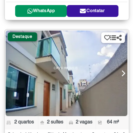
WhatsApp
Contatar
Destaque
2 quartos
2 suítes
2 vagas
64 m²