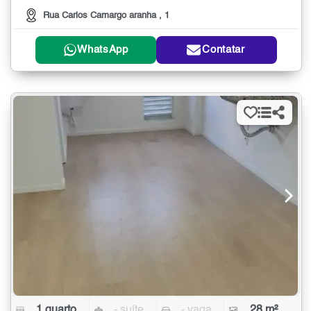
Rua Carlos Camargo aranha , 1
WhatsApp
Contatar
1 quarto
- suíte
- vaga
28 m²