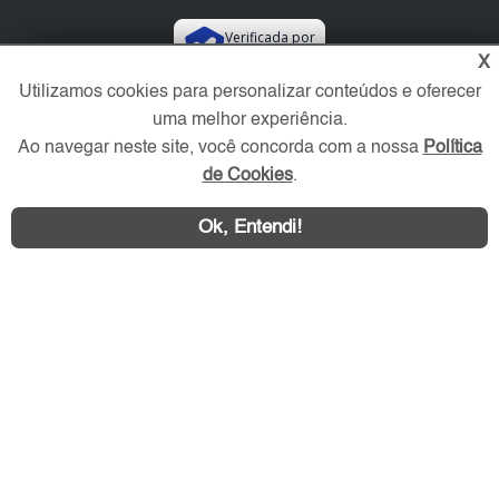
Verificada por
X
Utilizamos cookies para personalizar conteúdos e oferecer
Redes Sociais
uma melhor experiência.
Ao navegar neste site, você concorda com a nossa
Política
de Cookies
.
Ok, Entendi!
Área exclusiva aos anunciantes,
acesse sua conta: