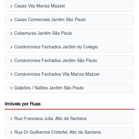
keyboard_arrow_right
Casas Vila Mariza Mazzei
keyboard_arrow_right
Casas Comerciais Jardim São Paulo
keyboard_arrow_right
Coberturas Jardim São Paulo
keyboard_arrow_right
Condomínios Fechados Jardim do Colégio
keyboard_arrow_right
Condomínios Fechados Jardim São Paulo
keyboard_arrow_right
Condomínios Fechados Vila Mariza Mazzei
keyboard_arrow_right
Galpões / Salões Jardim São Paulo
Imóveis por Ruas
keyboard_arrow_right
Rua Francisca Julia, Alto de Santana
keyboard_arrow_right
Rua Dr Guilherme Cristofel, Alto de Santana