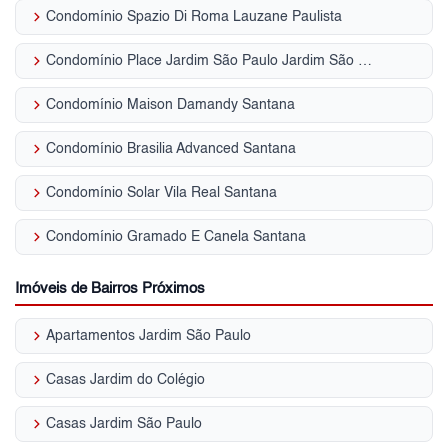
keyboard_arrow_right
Condomínio Spazio Di Roma Lauzane Paulista
keyboard_arrow_right
Condomínio Place Jardim São Paulo Jardim São Paulo (Zona Norte)
keyboard_arrow_right
Condomínio Maison Damandy Santana
keyboard_arrow_right
Condomínio Brasilia Advanced Santana
keyboard_arrow_right
Condomínio Solar Vila Real Santana
keyboard_arrow_right
Condomínio Gramado E Canela Santana
Imóveis de Bairros Próximos
keyboard_arrow_right
Apartamentos Jardim São Paulo
keyboard_arrow_right
Casas Jardim do Colégio
keyboard_arrow_right
Casas Jardim São Paulo