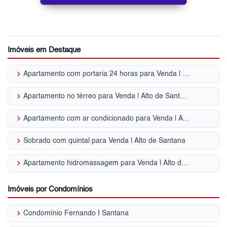
Imóveis em Destaque
keyboard_arrow_right
Apartamento com portaria 24 horas para Venda | Alto de Santana
keyboard_arrow_right
Apartamento no térreo para Venda | Alto de Santana
keyboard_arrow_right
Apartamento com ar condicionado para Venda | Alto de Santana
keyboard_arrow_right
Sobrado com quintal para Venda | Alto de Santana
keyboard_arrow_right
Apartamento hidromassagem para Venda | Alto de Santana
Imóveis por Condomínios
keyboard_arrow_right
Condomínio Fernando I Santana