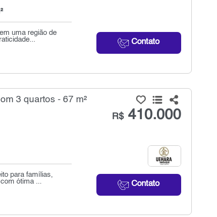
²
 em uma região de
aticidade...
Contato
om 3 quartos - 67 m²
410.000
R$
to para famílias,
 com ótima ...
Contato