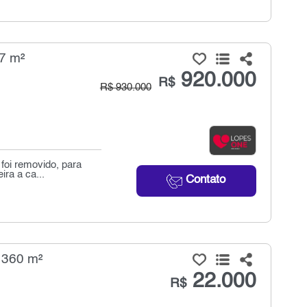
7 m²
920.000
R$
R$ 930.000
 foi removido, para
ra a ca...
Contato
- 360 m²
22.000
R$