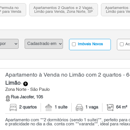
Permuta no
Apartamentos 2 Quartos e 2 Vagas,
Apartamentos 
P para Venda
Limão para Venda, Zona Norte, SP
Limão para Ve
Imóveis Novos
Ac
Apartamento à Venda no Limão com 2 quartos - 6
Limão
-
Zona Norte - São Paulo
Rua Jacofer, 105
2 quartos
1 suíte
1 vaga
64 m²
Apartamento com **2 dormitórios (sendo 1 suíte)**, perfeito para
e praticidade no dia a dia. conta com **varanda**, ideal para relaxar