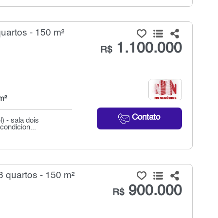
uartos - 150 m²
1.100.000
R$
m²
Contato
) - sala dois
condicion...
 quartos - 150 m²
900.000
R$