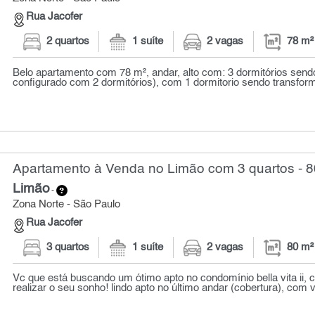
Rua Jacofer
2 quartos
1 suíte
2 vagas
78 m²
Belo apartamento com 78 m², andar, alto com: 3 dormitórios sendo 
configurado com 2 dormitórios), com 1 dormitorio sendo transform
Apartamento à Venda no Limão com 3 quartos - 8
Limão
-
Zona Norte - São Paulo
Rua Jacofer
3 quartos
1 suíte
2 vagas
80 m²
Vc que está buscando um ótimo apto no condomínio bella vita ii, 
realizar o seu sonho! lindo apto no último andar (cobertura), com vi