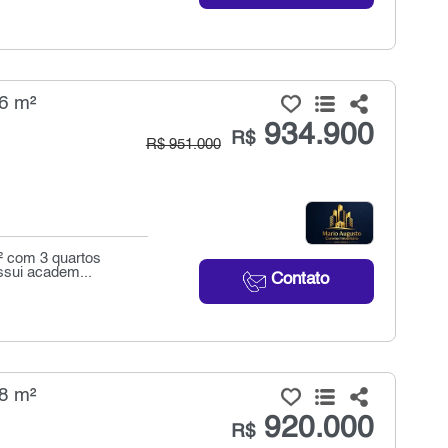
6 m²
934.900
R$
R$ 951.000
m² com 3 quartos
ssui academ...
Contato
8 m²
920.000
R$