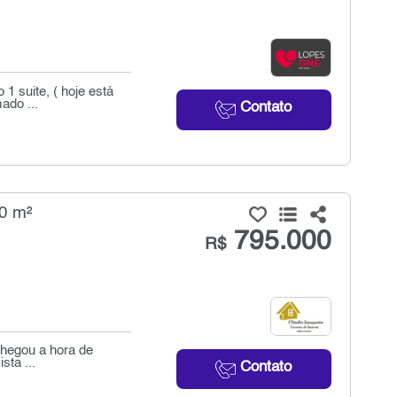
1 suite, ( hoje está
ado ...
Contato
0 m²
795.000
R$
chegou a hora de
sta ...
Contato