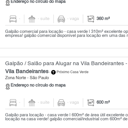
Endereço no círculo do mapa
-
- suíte
- vaga
360 m²
Galpão comercial para locação - casa verde | 310m² excelente op
empresa! galpão comercial disponível para locação em uma das r
Galpão / Salão para Alugar na Vila Bandeirantes 
Vila Bandeirantes
-
Próximo Casa Verde
Zona Norte - São Paulo
Endereço no círculo do mapa
-
- suíte
- vaga
600 m²
Galpão para locação - casa verde | 600m² de área útil excelente 
locação na casa verde! galpão comercial/industrial com 600m² de ár