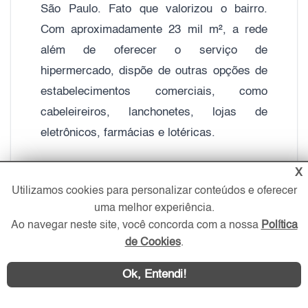
São Paulo. Fato que valorizou o bairro.
Com aproximadamente 23 mil m², a rede
além de oferecer o serviço de
hipermercado, dispõe de outras opções de
estabelecimentos comerciais, como
cabeleireiros, lanchonetes, lojas de
eletrônicos, farmácias e lotéricas.
X
Próximo a Ponte da Vila Guilherme, que dá
Utilizamos cookies para personalizar conteúdos e oferecer
acesso a região do Brás (o maior comércio
uma melhor experiência.
têxtil do Brasil), localizam-se outros dois
Ao navegar neste site, você concorda com a nossa
Política
gigantes hipermercados, o Carrefour que
de Cookies
.
beira a Marginal do Tietê e o Walmart. Além
Ok, Entendi!
de abrigar a Magazine Luiza (matriz em
São Paulo) e o Telha Norte, que oferecem