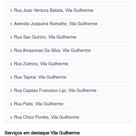
keyboard_arrow_right
Rua Joao Ventura Batista, Vila Guilherme
keyboard_arrow_right
Avenida Joaquina Ramalho, Vila Guilherme
keyboard_arrow_right
Rua Sao Quirino, Vila Guilherme
keyboard_arrow_right
Rua Amazonas Da Silva, Vila Guilherme
keyboard_arrow_right
Rua Zulmira, Vila Guilherme
keyboard_arrow_right
Rua Tapirai, Vila Guilherme
keyboard_arrow_right
Rua Capitao Francisco Lipi, Vila Guilherme
keyboard_arrow_right
Rua Piata, Vila Guilherme
keyboard_arrow_right
Rua Chico Pontes, Vila Guilherme
Serviços em destaque Vila Guilherme