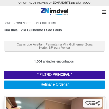
O PORTAL DE IMÓVEIS DA
ZONA NORTE
DE SÃO PAULO
HOME
ZONA NORTE
VILA GUILHERME
Rua Itala | Vila Guilherme | São Paulo
Guilherme, Zona
Apartamentos 2 Quartos e 2 Vagas, Vila Gu
Venda, Zona Norte, SP
1.004 anúncios encontrados
* FILTRO PRINCIPAL *
Refinar e Ordenar