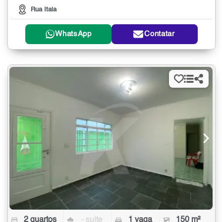
Rua Itala
WhatsApp
Contatar
2 quartos
- suíte
1 vaga
150 m²