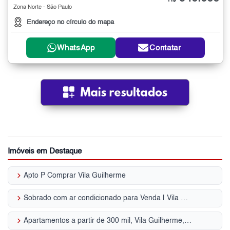
R$
Zona Norte - São Paulo
Endereço no círculo do mapa
WhatsApp
Contatar
Imóveis em Destaque
keyboard_arrow_right
Apto P Comprar Vila Guilherme
keyboard_arrow_right
Sobrado com ar condicionado para Venda | Vila Guilherme
keyboard_arrow_right
Apartamentos a partir de 300 mil, Vila Guilherme, 2 quartos, Zona Norte, SP