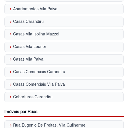
keyboard_arrow_right
Apartamentos Vila Paiva
keyboard_arrow_right
Casas Carandiru
keyboard_arrow_right
Casas Vila Isolina Mazzei
keyboard_arrow_right
Casas Vila Leonor
keyboard_arrow_right
Casas Vila Paiva
keyboard_arrow_right
Casas Comerciais Carandiru
keyboard_arrow_right
Casas Comerciais Vila Paiva
keyboard_arrow_right
Coberturas Carandiru
Imóveis por Ruas
keyboard_arrow_right
Rua Eugenio De Freitas, Vila Guilherme