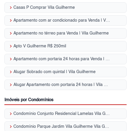
keyboard_arrow_right
Casas P Comprar Vila Guilherme
keyboard_arrow_right
Apartamento com ar condicionado para Venda | Vila Guilherme
keyboard_arrow_right
Apartamento no térreo para Venda | Vila Guilherme
keyboard_arrow_right
Apto V Guilherme R$ 250mil
keyboard_arrow_right
Apartamento com portaria 24 horas para Venda | Vila Guilherme
keyboard_arrow_right
Alugar Sobrado com quintal | Vila Guilherme
keyboard_arrow_right
Alugar Apartamento com portaria 24 horas | Vila Guilherme
Imóveis por Condomínios
keyboard_arrow_right
Condomínio Conjunto Residencial Lamelas Vila Guilherme
keyboard_arrow_right
Condomínio Parque Jardim Vila Guilherme Vila Guilherme