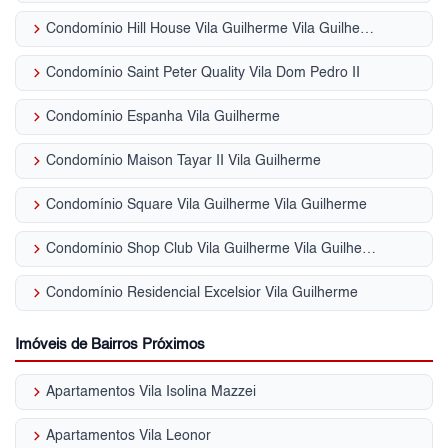
keyboard_arrow_right
Condomínio Hill House Vila Guilherme Vila Guilherme
keyboard_arrow_right
Condomínio Saint Peter Quality Vila Dom Pedro II
keyboard_arrow_right
Condomínio Espanha Vila Guilherme
keyboard_arrow_right
Condomínio Maison Tayar II Vila Guilherme
keyboard_arrow_right
Condomínio Square Vila Guilherme Vila Guilherme
keyboard_arrow_right
Condomínio Shop Club Vila Guilherme Vila Guilherme
keyboard_arrow_right
Condomínio Residencial Excelsior Vila Guilherme
Imóveis de Bairros Próximos
keyboard_arrow_right
Apartamentos Vila Isolina Mazzei
keyboard_arrow_right
Apartamentos Vila Leonor