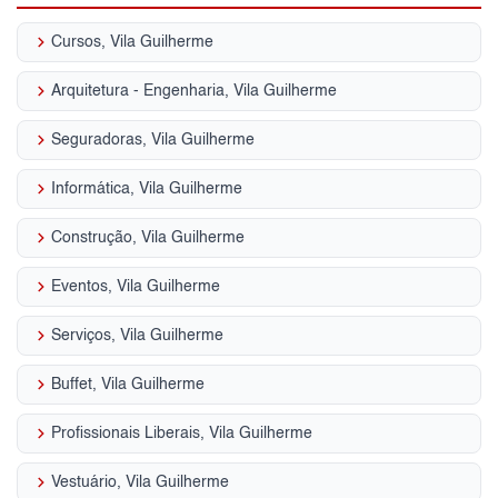
keyboard_arrow_right
Cursos, Vila Guilherme
keyboard_arrow_right
Arquitetura - Engenharia, Vila Guilherme
keyboard_arrow_right
Seguradoras, Vila Guilherme
keyboard_arrow_right
Informática, Vila Guilherme
keyboard_arrow_right
Construção, Vila Guilherme
keyboard_arrow_right
Eventos, Vila Guilherme
keyboard_arrow_right
Serviços, Vila Guilherme
keyboard_arrow_right
Buffet, Vila Guilherme
keyboard_arrow_right
Profissionais Liberais, Vila Guilherme
keyboard_arrow_right
Vestuário, Vila Guilherme