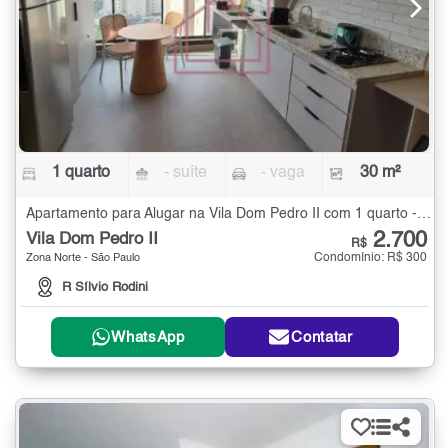
1 quarto
- suíte
- vaga
30 m²
Apartamento para Alugar na Vila Dom Pedro II com 1 quarto - 30 m²
2.700
Vila Dom Pedro II
R$
Condomínio: R$ 300
Zona Norte - São Paulo
R Sílvio Rodini
WhatsApp
Contatar