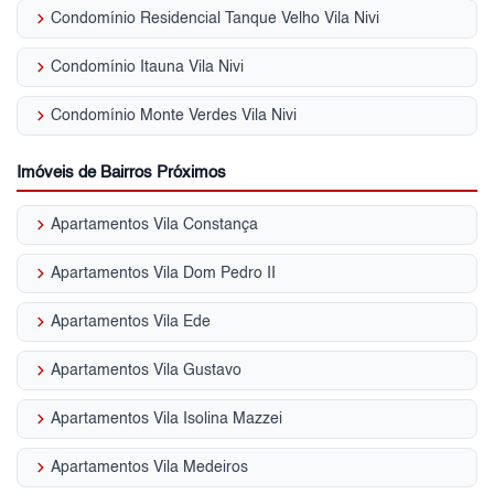
keyboard_arrow_right
Condomínio Residencial Tanque Velho Vila Nivi
keyboard_arrow_right
Condomínio Itauna Vila Nivi
keyboard_arrow_right
Condomínio Monte Verdes Vila Nivi
Imóveis de Bairros Próximos
keyboard_arrow_right
Apartamentos Vila Constança
keyboard_arrow_right
Apartamentos Vila Dom Pedro II
keyboard_arrow_right
Apartamentos Vila Ede
keyboard_arrow_right
Apartamentos Vila Gustavo
keyboard_arrow_right
Apartamentos Vila Isolina Mazzei
keyboard_arrow_right
Apartamentos Vila Medeiros