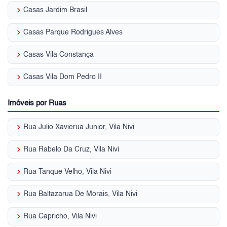
keyboard_arrow_right
Casas Jardim Brasil
keyboard_arrow_right
Casas Parque Rodrigues Alves
keyboard_arrow_right
Casas Vila Constança
keyboard_arrow_right
Casas Vila Dom Pedro II
Imóveis por Ruas
keyboard_arrow_right
Rua Julio Xavierua Junior, Vila Nivi
keyboard_arrow_right
Rua Rabelo Da Cruz, Vila Nivi
keyboard_arrow_right
Rua Tanque Velho, Vila Nivi
keyboard_arrow_right
Rua Baltazarua De Morais, Vila Nivi
keyboard_arrow_right
Rua Capricho, Vila Nivi