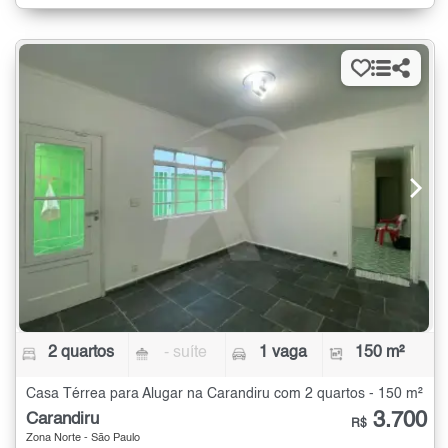
2 quartos
- suíte
1 vaga
150 m²
Casa Térrea para Alugar na Carandiru com 2 quartos - 150 m²
3.700
Carandiru
R$
Zona Norte - São Paulo