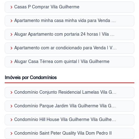
keyboard_arrow_right
Casas P Comprar Vila Guilherme
keyboard_arrow_right
Apartamento minha casa minha vida para Venda | Vila Guilherme
keyboard_arrow_right
Alugar Apartamento com portaria 24 horas | Vila Guilherme
keyboard_arrow_right
Apartamento com ar condicionado para Venda | Vila Guilherme
keyboard_arrow_right
Alugar Casa Térrea com quintal | Vila Guilherme
Imóveis por Condomínios
keyboard_arrow_right
Condomínio Conjunto Residencial Lamelas Vila Guilherme
keyboard_arrow_right
Condomínio Parque Jardim Vila Guilherme Vila Guilherme
keyboard_arrow_right
Condomínio Hill House Vila Guilherme Vila Guilherme
keyboard_arrow_right
Condomínio Saint Peter Quality Vila Dom Pedro II