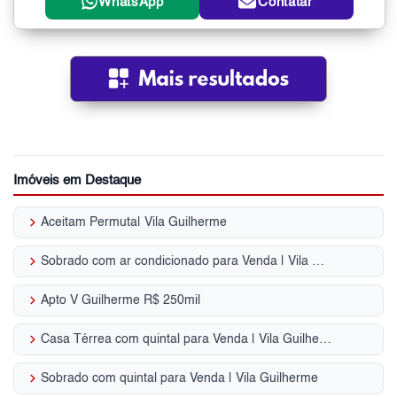
WhatsApp
Contatar
Imóveis em Destaque
keyboard_arrow_right
Aceitam Permuta| Vila Guilherme
keyboard_arrow_right
Sobrado com ar condicionado para Venda | Vila Guilherme
keyboard_arrow_right
Apto V Guilherme R$ 250mil
keyboard_arrow_right
Casa Térrea com quintal para Venda | Vila Guilherme
keyboard_arrow_right
Sobrado com quintal para Venda | Vila Guilherme