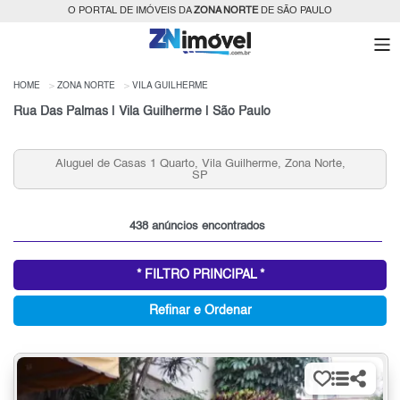
O PORTAL DE IMÓVEIS DA
ZONA NORTE
DE SÃO PAULO
HOME
ZONA NORTE
VILA GUILHERME
Rua Das Palmas | Vila Guilherme | São Paulo
uarto, Vila Guilherme, Zona Norte,
Casas que Aceitam Perm
SP
Norte, S
438 anúncios encontrados
* FILTRO PRINCIPAL *
Refinar e Ordenar