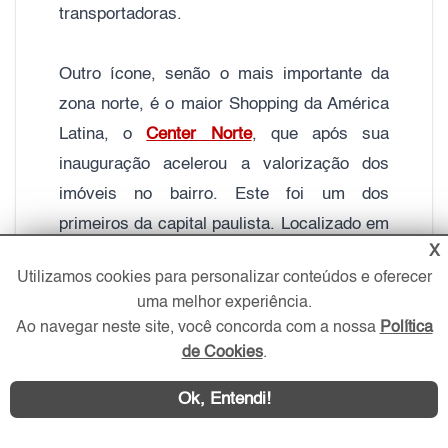
transportadoras.
Outro ícone, senão o mais importante da
zona norte, é o maior Shopping da América
Latina, o
Center Norte
, que após sua
inauguração acelerou a valorização dos
imóveis no bairro. Este foi um dos
primeiros da capital paulista. Localizado em
X
área estratégica, ao lado Marginal do Tietê,
Utilizamos cookies para personalizar conteúdos e oferecer
o empreendimento possui mais de 3OO
uma melhor experiência.
lojas, além do Cinemark e conceituados
Ao navegar neste site, você concorda com a nossa
Política
restaurantes.
de Cookies
.
Ok, Entendi!
Atualmente, o shopping faz parte do
complexo “Cidade Center Norte” que abriga