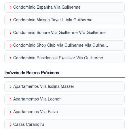
keyboard_arrow_right
Condomínio Espanha Vila Guilherme
keyboard_arrow_right
Condomínio Maison Tayar II Vila Guilherme
keyboard_arrow_right
Condomínio Square Vila Guilherme Vila Guilherme
keyboard_arrow_right
Condomínio Shop Club Vila Guilherme Vila Guilherme
keyboard_arrow_right
Condomínio Residencial Excelsior Vila Guilherme
Imóveis de Bairros Próximos
keyboard_arrow_right
Apartamentos Vila Isolina Mazzei
keyboard_arrow_right
Apartamentos Vila Leonor
keyboard_arrow_right
Apartamentos Vila Paiva
keyboard_arrow_right
Casas Carandiru