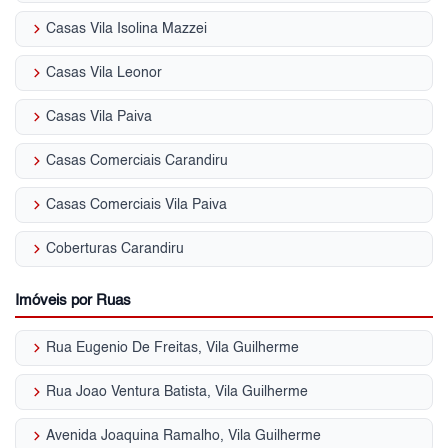
keyboard_arrow_right
Casas Vila Isolina Mazzei
keyboard_arrow_right
Casas Vila Leonor
keyboard_arrow_right
Casas Vila Paiva
keyboard_arrow_right
Casas Comerciais Carandiru
keyboard_arrow_right
Casas Comerciais Vila Paiva
keyboard_arrow_right
Coberturas Carandiru
Imóveis por Ruas
keyboard_arrow_right
Rua Eugenio De Freitas, Vila Guilherme
keyboard_arrow_right
Rua Joao Ventura Batista, Vila Guilherme
keyboard_arrow_right
Avenida Joaquina Ramalho, Vila Guilherme