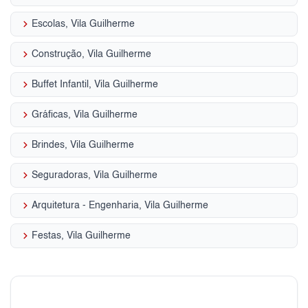
keyboard_arrow_right
Escolas, Vila Guilherme
keyboard_arrow_right
Construção, Vila Guilherme
keyboard_arrow_right
Buffet Infantil, Vila Guilherme
keyboard_arrow_right
Gráficas, Vila Guilherme
keyboard_arrow_right
Brindes, Vila Guilherme
keyboard_arrow_right
Seguradoras, Vila Guilherme
keyboard_arrow_right
Arquitetura - Engenharia, Vila Guilherme
keyboard_arrow_right
Festas, Vila Guilherme