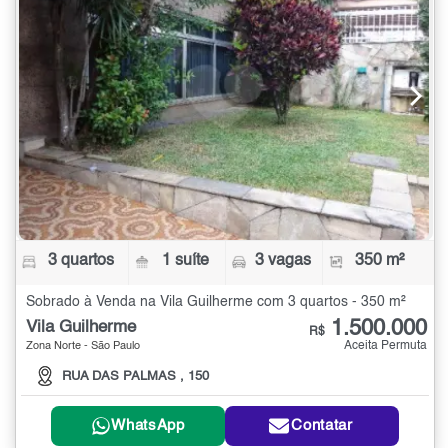
3 quartos
1 suíte
3 vagas
350 m²
Sobrado à Venda na Vila Guilherme com 3 quartos - 350 m²
1.500.000
Vila Guilherme
R$
Aceita Permuta
Zona Norte - São Paulo
RUA DAS PALMAS , 150
WhatsApp
Contatar