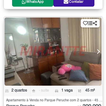
WhatsApp
Contatar
2 quartos
- suíte
1 vaga
45 m²
Apartamento à Venda no Parque Peruche com 2 quartos - 45 m²