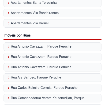
keyboard_arrow_right
Apartamentos Santa Teresinha
keyboard_arrow_right
Apartamentos Vila Bandeirantes
keyboard_arrow_right
Apartamentos Vila Baruel
Imóveis por Ruas
keyboard_arrow_right
Rua Antonio Cavazzam, Parque Peruche
keyboard_arrow_right
Rua Antonio Cavazzam, Parque Peruche
keyboard_arrow_right
Rua Antonio Cavazzam, Parque Peruche
keyboard_arrow_right
Rua Ary Barroso, Parque Peruche
keyboard_arrow_right
Rua Carlos Belmiro Correia, Parque Peruche
keyboard_arrow_right
Rua Comendadorua Varam Keutenedjian, Parque Peruche