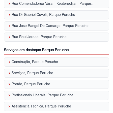
keyboard_arrow_right
Rua Comendadorua Varam Keutenedjian, Parque Peruche
keyboard_arrow_right
Rua Dr Gabriel Covelli, Parque Peruche
keyboard_arrow_right
Rua Jose Rangel De Camargo, Parque Peruche
keyboard_arrow_right
Rua Raul Jordao, Parque Peruche
Serviços em destaque Parque Peruche
keyboard_arrow_right
Construção, Parque Peruche
keyboard_arrow_right
Serviços, Parque Peruche
keyboard_arrow_right
Portão, Parque Peruche
keyboard_arrow_right
Profissionais Liberais, Parque Peruche
keyboard_arrow_right
Assistência Técnica, Parque Peruche