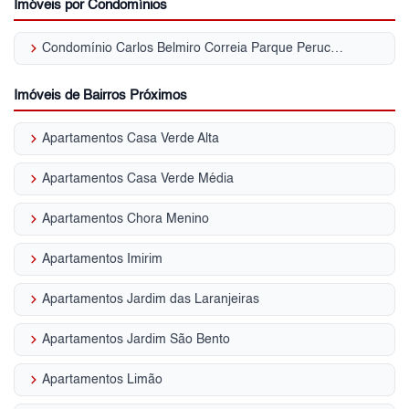
Imóveis por Condomínios
keyboard_arrow_right
Condomínio Carlos Belmiro Correia Parque Peruche
Imóveis de Bairros Próximos
keyboard_arrow_right
Apartamentos Casa Verde Alta
keyboard_arrow_right
Apartamentos Casa Verde Média
keyboard_arrow_right
Apartamentos Chora Menino
keyboard_arrow_right
Apartamentos Imirim
keyboard_arrow_right
Apartamentos Jardim das Laranjeiras
keyboard_arrow_right
Apartamentos Jardim São Bento
keyboard_arrow_right
Apartamentos Limão