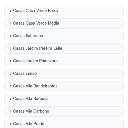
keyboard_arrow_right
Casas Casa Verde Baixa
keyboard_arrow_right
Casas Casa Verde Média
keyboard_arrow_right
Casas Itaberaba
keyboard_arrow_right
Casas Jardim Pereira Leite
keyboard_arrow_right
Casas Jardim Primavera
keyboard_arrow_right
Casas Limão
keyboard_arrow_right
Casas Vila Bandeirantes
keyboard_arrow_right
Casas Vila Barbosa
keyboard_arrow_right
Casas Vila Carbone
keyboard_arrow_right
Casas Vila Prado