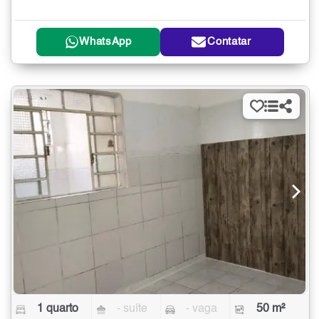
WhatsApp
Contatar
1 quarto
- suíte
- vaga
50 m²