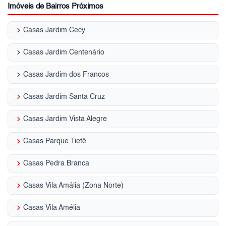
Imóveis de Bairros Próximos
keyboard_arrow_right
Casas Jardim Cecy
keyboard_arrow_right
Casas Jardim Centenário
keyboard_arrow_right
Casas Jardim dos Francos
keyboard_arrow_right
Casas Jardim Santa Cruz
keyboard_arrow_right
Casas Jardim Vista Alegre
keyboard_arrow_right
Casas Parque Tietê
keyboard_arrow_right
Casas Pedra Branca
keyboard_arrow_right
Casas Vila Amália (Zona Norte)
keyboard_arrow_right
Casas Vila Amélia