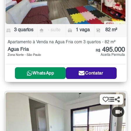
3 quartos
- suíte
1 vaga
82 m²
Apartamento à Venda na Água Fria com 3 quartos - 82 m²
495.000
Água Fria
R$
Aceita Permuta
Zona Norte - São Paulo
WhatsApp
Contatar