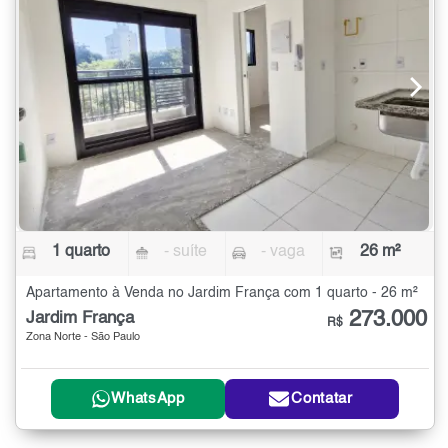
1 quarto
- suíte
- vaga
26 m²
Apartamento à Venda no Jardim França com 1 quarto - 26 m²
273.000
Jardim França
R$
Zona Norte - São Paulo
WhatsApp
Contatar