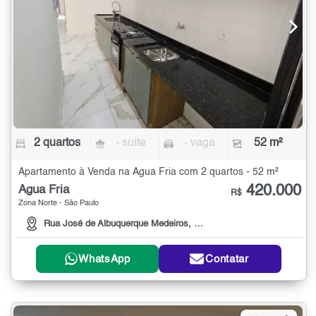
2 quartos
- suíte
- vaga
52 m²
Apartamento à Venda na Água Fria com 2 quartos - 52 m²
420.000
Água Fria
R$
Zona Norte - São Paulo
Rua José de Albuquerque Medeiros, 215
WhatsApp
Contatar