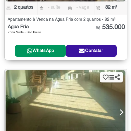
2 quartos
- suíte
- vaga
82 m²
Apartamento à Venda na Água Fria com 2 quartos - 82 m²
535.000
Água Fria
R$
Zona Norte - São Paulo
WhatsApp
Contatar