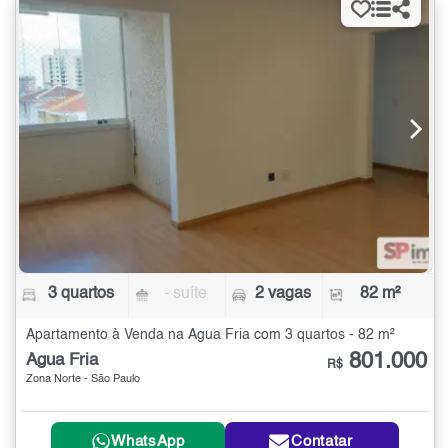
3 quartos
- suíte
2 vagas
82 m²
Apartamento à Venda na Água Fria com 3 quartos - 82 m²
801.000
Água Fria
R$
Zona Norte - São Paulo
WhatsApp
Contatar