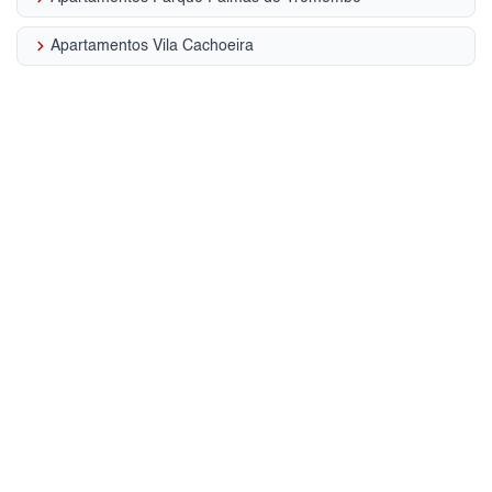
keyboard_arrow_right
Apartamentos Vila Cachoeira