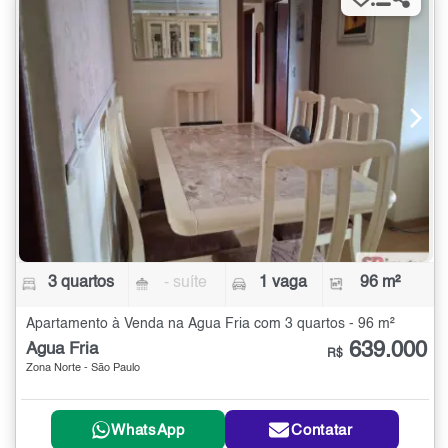
3 quartos
- suíte
1 vaga
96 m²
Apartamento à Venda na Água Fria com 3 quartos - 96 m²
639.000
Água Fria
R$
Zona Norte - São Paulo
WhatsApp
Contatar