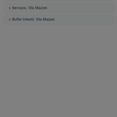
keyboard_arrow_right
Serviços, Vila Mazzei
keyboard_arrow_right
Buffet Infantil, Vila Mazzei