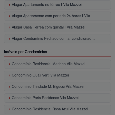
keyboard_arrow_right
Alugar Apartamento no térreo | Vila Mazzei
keyboard_arrow_right
Alugar Apartamento com portaria 24 horas | Vila Mazzei
keyboard_arrow_right
Alugar Casa Térrea com quintal | Vila Mazzei
keyboard_arrow_right
Alugar Condomínio Fechado com ar condicionado | Vila Mazzei
Imóveis por Condomínios
keyboard_arrow_right
Condomínio Residencial Marinho Vila Mazzei
keyboard_arrow_right
Condomínio Quali Verti Vila Mazzei
keyboard_arrow_right
Condomínio Trindade M. Bigucci Vila Mazzei
keyboard_arrow_right
Condomínio Paris Residence Vila Mazzei
keyboard_arrow_right
Condomínio Residencial Rosa Azul Vila Mazzei