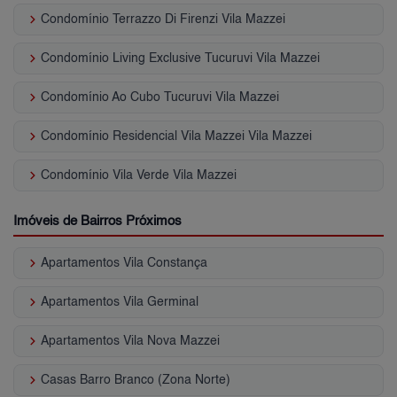
keyboard_arrow_right
Condomínio Terrazzo Di Firenzi Vila Mazzei
keyboard_arrow_right
Condomínio Living Exclusive Tucuruvi Vila Mazzei
keyboard_arrow_right
Condomínio Ao Cubo Tucuruvi Vila Mazzei
keyboard_arrow_right
Condomínio Residencial Vila Mazzei Vila Mazzei
keyboard_arrow_right
Condomínio Vila Verde Vila Mazzei
Imóveis de Bairros Próximos
keyboard_arrow_right
Apartamentos Vila Constança
keyboard_arrow_right
Apartamentos Vila Germinal
keyboard_arrow_right
Apartamentos Vila Nova Mazzei
keyboard_arrow_right
Casas Barro Branco (Zona Norte)