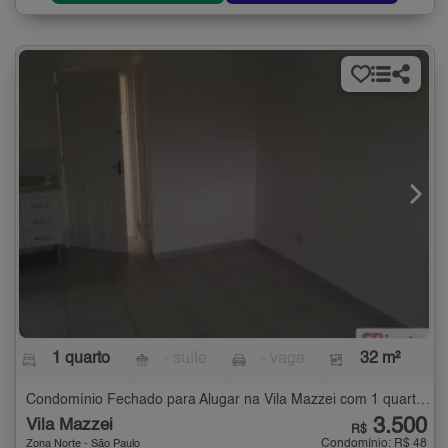
1 quarto
- suíte
- vaga
32 m²
Condomínio Fechado para Alugar na Vila Mazzei com 1 quarto - 32 m²
3.500
Vila Mazzei
R$
Condomínio: R$ 48
Zona Norte - São Paulo