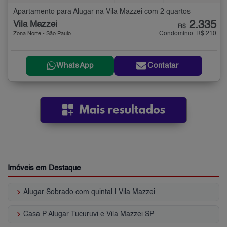
Apartamento para Alugar na Vila Mazzei com 2 quartos
2.335
Vila Mazzei
R$
Condomínio: R$ 210
Zona Norte - São Paulo
WhatsApp
Contatar
Imóveis em Destaque
keyboard_arrow_right
Alugar Sobrado com quintal | Vila Mazzei
keyboard_arrow_right
Casa P Alugar Tucuruvi e Vila Mazzei SP