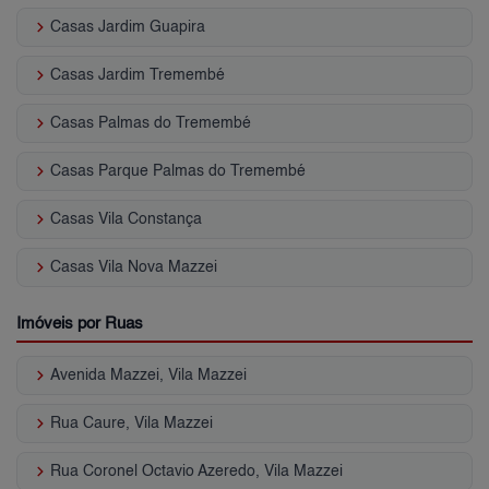
keyboard_arrow_right
Casas Jardim Guapira
keyboard_arrow_right
Casas Jardim Tremembé
keyboard_arrow_right
Casas Palmas do Tremembé
keyboard_arrow_right
Casas Parque Palmas do Tremembé
keyboard_arrow_right
Casas Vila Constança
keyboard_arrow_right
Casas Vila Nova Mazzei
Imóveis por Ruas
keyboard_arrow_right
Avenida Mazzei, Vila Mazzei
keyboard_arrow_right
Rua Caure, Vila Mazzei
keyboard_arrow_right
Rua Coronel Octavio Azeredo, Vila Mazzei