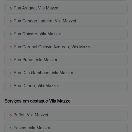
keyboard_arrow_right
Rua Aragao, Vila Mazzei
keyboard_arrow_right
Rua Conego Ladeira, Vila Mazzei
keyboard_arrow_right
Rua Quixere, Vila Mazzei
keyboard_arrow_right
Rua Coronel Octavio Azeredo, Vila Mazzei
keyboard_arrow_right
Rua Purus, Vila Mazzei
keyboard_arrow_right
Rua Das Gamboas, Vila Mazzei
keyboard_arrow_right
Rua Duarte, Vila Mazzei
Serviços em destaque Vila Mazzei
keyboard_arrow_right
Buffet, Vila Mazzei
keyboard_arrow_right
Festas, Vila Mazzei