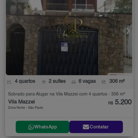
4 quartos
2 suítes
6 vagas
306 m²
Sobrado para Alugar na Vila Mazzei com 4 quartos - 306 m²
5.200
Vila Mazzei
R$
Zona Norte - São Paulo
WhatsApp
Contatar