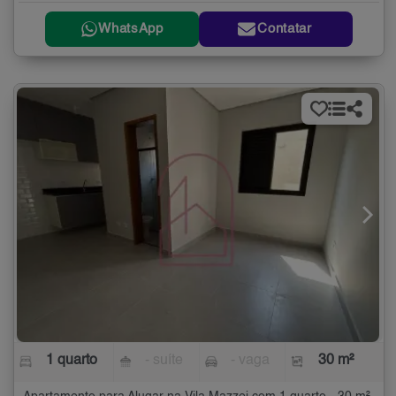
WhatsApp
Contatar
1 quarto
- suíte
- vaga
30 m²