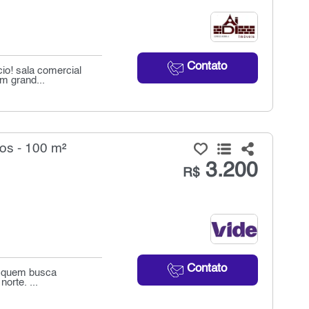
Contato
io! sala comercial
m grand...
os - 100 m²
3.200
R$
Contato
ra quem busca
orte. ...