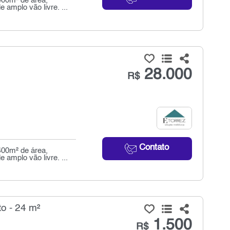
400m² de área,
amplo vão livre. ...
28.000
R$
Contato
400m² de área,
amplo vão livre. ...
o - 24 m²
1.500
R$