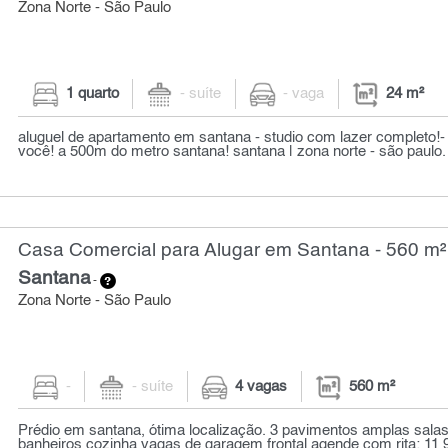
Zona Norte - São Paulo
1 quarto
- suíte
- vaga
24 m²
aluguel de apartamento em santana - studio com lazer completo!-
você! a 500m do metro santana! santana | zona norte - são paulo. 
Casa Comercial para Alugar em Santana - 560 m²
Santana
-
Zona Norte - São Paulo
-
- suíte
4 vagas
560 m²
Prédio em santana, ótima localização. 3 pavimentos amplas salas
banheiros cozinha vagas de garagem frontal agende com rita: 11 9