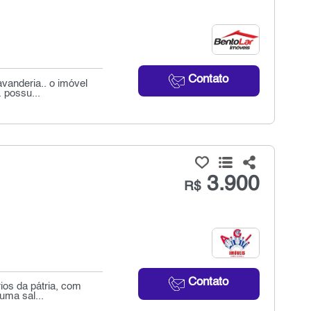
Contato
avanderia.. o imóvel
 possu...
3.900
R$
Contato
ios da pátria, com
uma sal...