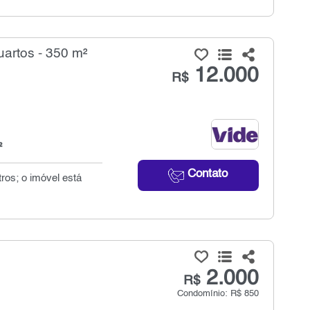
artos - 350 m²
12.000
R$
²
Contato
ros; o imóvel está
.
2.000
R$
Condomínio: R$ 850