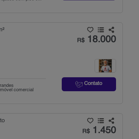
m²
18.000
R$
Contato
grandes
imóvel comercial
to
1.450
R$