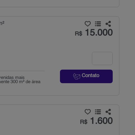
m²
15.000
R$
Contato
venidas mais
ente 300 m² de área
1.600
R$