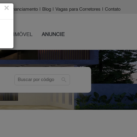
×
a?
|
Financiamento
|
Blog
|
Vagas para Corretores
|
Contato
 SEU IMÓVEL
ANUNCIE
search