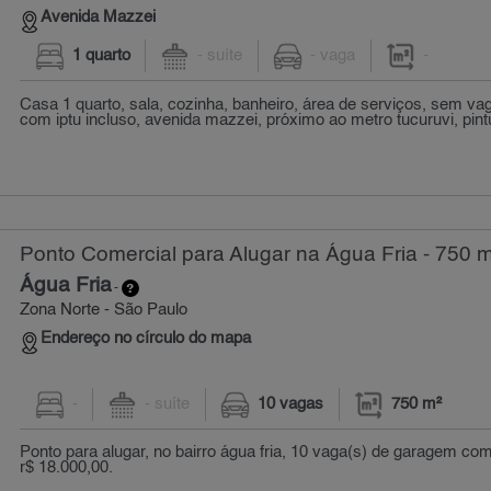
Avenida Mazzei
1 quarto
- suíte
- vaga
-
Casa 1 quarto, sala, cozinha, banheiro, área de serviços, sem va
com iptu incluso, avenida mazzei, próximo ao metro tucuruvi, pin
Ponto Comercial para Alugar na Água Fria - 750 
Água Fria
-
Zona Norte - São Paulo
Endereço no círculo do mapa
-
- suíte
10 vagas
750 m²
Ponto para alugar, no bairro água fria, 10 vaga(s) de garagem co
r$ 18.000,00.