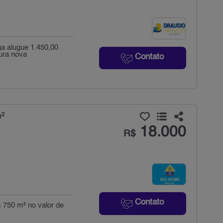
ga alugue 1.450,00
tura nova
Contato
m²
18.000
R$
Contato
m 750 m² no valor de