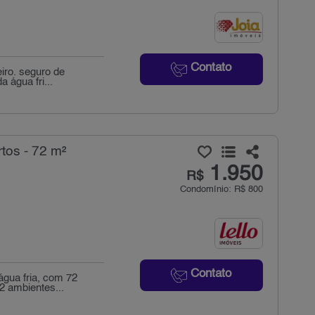
Contato
iro. seguro de
 água fri...
tos - 72 m²
1.950
R$
Condomínio: R$ 800
Contato
água fria, com 72
2 ambientes...