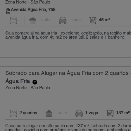
Zona Norte - São Paulo
Avenida Água Fria, 758
-
- suíte
- vaga
45 m²
Sala comercial na água fria - excelente localização, na região mai
avenida água fria, com 45 m2 de área útil, 2 salas e 1 banheiro.
Sobrado para Alugar na Água Fria com 2 quartos 
Água Fria
-
Zona Norte - São Paulo
2 quartos
- suíte
1 vaga
137 m²
Casa para alugar em são paulo com 137 m², sobrado com 2 dormi
sacadas, cozinha com armários e vaga de garagem. ambientes ar