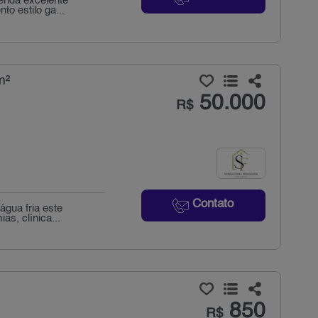
venda excelente
o estilo ga...
m²
50.000
R$
Contato
água fria este
as, clínica...
850
R$