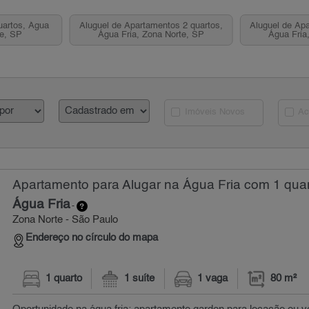
uartos, Água
Aluguel de Apartamentos 2 quartos,
Aluguel de Apa
te, SP
Água Fria, Zona Norte, SP
Água Fria
Imóveis Novos
Ac
Apartamento para Alugar na Água Fria com 1 quar
Água Fria
-
Zona Norte - São Paulo
Endereço no círculo do mapa
1 quarto
1 suíte
1 vaga
80 m²