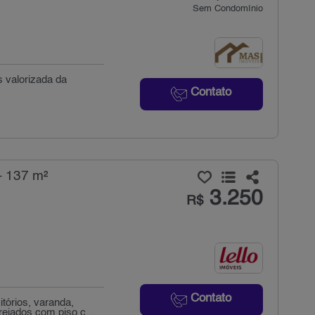
Sem Condomínio
s valorizada da
Contato
- 137 m²
3.250
R$
Contato
tórios, varanda,
ejados com piso c...