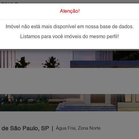
 PAULO
O que Procur
Atenção!
Imóvel não está mais disponível em nossa base de dados.
GAR
IMÓVEIS NOVOS
IMOBILIÁRIAS
OFEREÇA
Listamos para você imóveis do mesmo perfil!
e de São Paulo, SP
Água Fria, Zona Norte