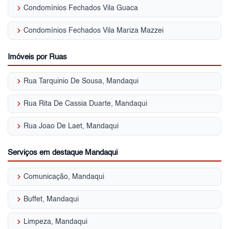
keyboard_arrow_right
Condomínios Fechados Vila Guaca
keyboard_arrow_right
Condomínios Fechados Vila Mariza Mazzei
Imóveis por Ruas
keyboard_arrow_right
Rua Tarquinio De Sousa, Mandaqui
keyboard_arrow_right
Rua Rita De Cassia Duarte, Mandaqui
keyboard_arrow_right
Rua Joao De Laet, Mandaqui
Serviços em destaque Mandaqui
keyboard_arrow_right
Comunicação, Mandaqui
keyboard_arrow_right
Buffet, Mandaqui
keyboard_arrow_right
Limpeza, Mandaqui