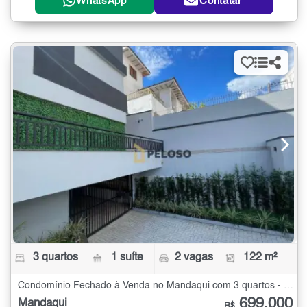
WhatsApp
Contatar
3 quartos
1 suíte
2 vagas
122 m²
Condomínio Fechado à Venda no Mandaqui com 3 quartos - 122 m²
699.000
Mandaqui
R$