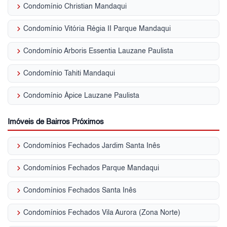
keyboard_arrow_right
Condomínio Christian Mandaqui
keyboard_arrow_right
Condomínio Vitória Régia II Parque Mandaqui
keyboard_arrow_right
Condomínio Arboris Essentia Lauzane Paulista
keyboard_arrow_right
Condomínio Tahiti Mandaqui
keyboard_arrow_right
Condomínio Ápice Lauzane Paulista
Imóveis de Bairros Próximos
keyboard_arrow_right
Condomínios Fechados Jardim Santa Inês
keyboard_arrow_right
Condomínios Fechados Parque Mandaqui
keyboard_arrow_right
Condomínios Fechados Santa Inês
keyboard_arrow_right
Condomínios Fechados Vila Aurora (Zona Norte)