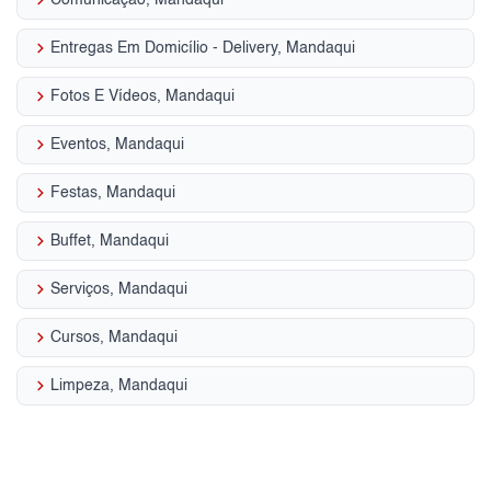
keyboard_arrow_right
Entregas Em Domicílio - Delivery, Mandaqui
keyboard_arrow_right
Fotos E Vídeos, Mandaqui
keyboard_arrow_right
Eventos, Mandaqui
keyboard_arrow_right
Festas, Mandaqui
keyboard_arrow_right
Buffet, Mandaqui
keyboard_arrow_right
Serviços, Mandaqui
keyboard_arrow_right
Cursos, Mandaqui
keyboard_arrow_right
Limpeza, Mandaqui