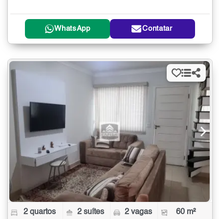
WhatsApp
Contatar
2 quartos
2 suítes
2 vagas
60 m²