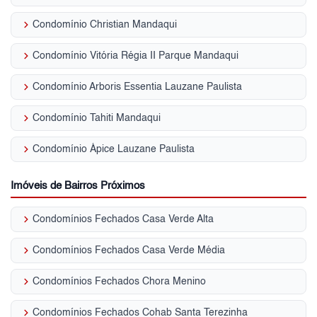
keyboard_arrow_right
Condomínio Christian Mandaqui
keyboard_arrow_right
Condomínio Vitória Régia II Parque Mandaqui
keyboard_arrow_right
Condomínio Arboris Essentia Lauzane Paulista
keyboard_arrow_right
Condomínio Tahiti Mandaqui
keyboard_arrow_right
Condomínio Ápice Lauzane Paulista
Imóveis de Bairros Próximos
keyboard_arrow_right
Condomínios Fechados Casa Verde Alta
keyboard_arrow_right
Condomínios Fechados Casa Verde Média
keyboard_arrow_right
Condomínios Fechados Chora Menino
keyboard_arrow_right
Condomínios Fechados Cohab Santa Terezinha