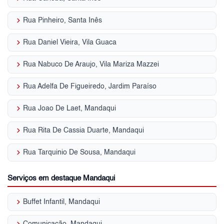
keyboard_arrow_right
Rua Pinheiro, Santa Inês
keyboard_arrow_right
Rua Daniel Vieira, Vila Guaca
keyboard_arrow_right
Rua Nabuco De Araujo, Vila Mariza Mazzei
keyboard_arrow_right
Rua Adelfa De Figueiredo, Jardim Paraíso
keyboard_arrow_right
Rua Joao De Laet, Mandaqui
keyboard_arrow_right
Rua Rita De Cassia Duarte, Mandaqui
keyboard_arrow_right
Rua Tarquinio De Sousa, Mandaqui
Serviços em destaque Mandaqui
keyboard_arrow_right
Buffet Infantil, Mandaqui
keyboard_arrow_right
Comunicação, Mandaqui