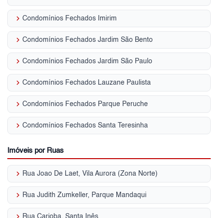
keyboard_arrow_right
Condomínios Fechados Imirim
keyboard_arrow_right
Condomínios Fechados Jardim São Bento
keyboard_arrow_right
Condomínios Fechados Jardim São Paulo
keyboard_arrow_right
Condomínios Fechados Lauzane Paulista
keyboard_arrow_right
Condomínios Fechados Parque Peruche
keyboard_arrow_right
Condomínios Fechados Santa Teresinha
Imóveis por Ruas
keyboard_arrow_right
Rua Joao De Laet, Vila Aurora (Zona Norte)
keyboard_arrow_right
Rua Judith Zumkeller, Parque Mandaqui
keyboard_arrow_right
Rua Carioba, Santa Inês