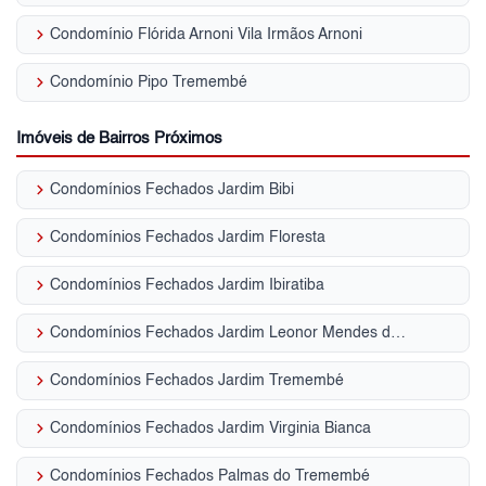
keyboard_arrow_right
Condomínio Flórida Arnoni Vila Irmãos Arnoni
keyboard_arrow_right
Condomínio Pipo Tremembé
Imóveis de Bairros Próximos
keyboard_arrow_right
Condomínios Fechados Jardim Bibi
keyboard_arrow_right
Condomínios Fechados Jardim Floresta
keyboard_arrow_right
Condomínios Fechados Jardim Ibiratiba
keyboard_arrow_right
Condomínios Fechados Jardim Leonor Mendes de Barros
keyboard_arrow_right
Condomínios Fechados Jardim Tremembé
keyboard_arrow_right
Condomínios Fechados Jardim Virginia Bianca
keyboard_arrow_right
Condomínios Fechados Palmas do Tremembé