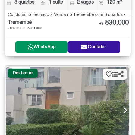
3 quartos
1 suíte
2 vagas
120 m²
Condomínio Fechado à Venda no Tremembé com 3 quartos - 120 m²
830.000
Tremembé
R$
Zona Norte - São Paulo
WhatsApp
Contatar
Destaque