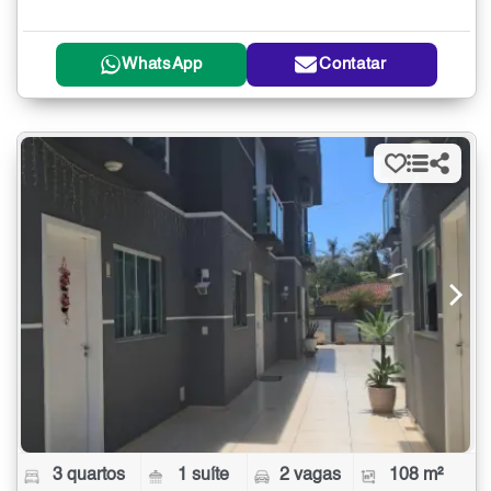
WhatsApp
Contatar
3 quartos
1 suíte
2 vagas
108 m²