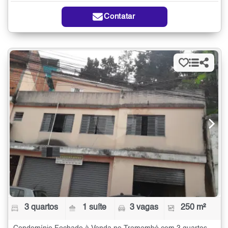
Contatar
3 quartos
1 suíte
3 vagas
250 m²