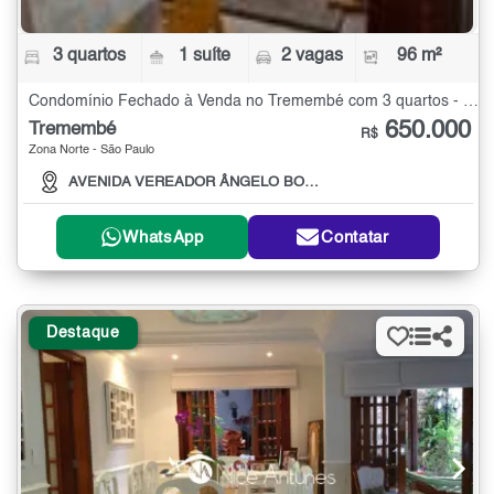
3 quartos
1 suíte
2 vagas
96 m²
Condomínio Fechado à Venda no Tremembé com 3 quartos - 96 m²
650.000
Tremembé
R$
Zona Norte - São Paulo
AVENIDA VEREADOR ÂNGELO BORTOLO , 60
WhatsApp
Contatar
Destaque