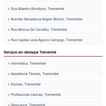
keyboard_arrow_right
Rua Maestro Bortolucci, Tremembé
keyboard_arrow_right
Avenida Vereadorua Angelo Bortolo, Tremembé
keyboard_arrow_right
Rua Almirua De Carvalho, Tremembé
keyboard_arrow_right
Rua Capitao Jose Aguirre Camargo, Tremembé
Serviços em destaque Tremembé
keyboard_arrow_right
Informática, Tremembé
keyboard_arrow_right
Assistência Técnica, Tremembé
keyboard_arrow_right
Escolas, Tremembé
keyboard_arrow_right
Profissionais Liberais, Tremembé
keyboard_arrow_right
Segurança, Tremembé