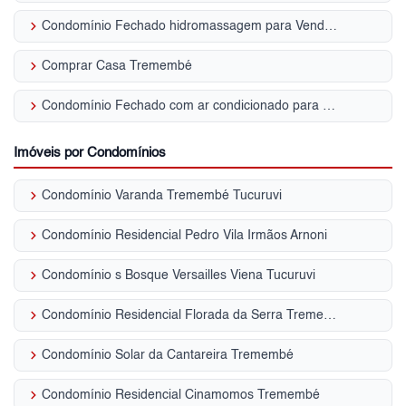
keyboard_arrow_right
Condomínio Fechado hidromassagem para Venda | Tremembé
keyboard_arrow_right
Comprar Casa Tremembé
keyboard_arrow_right
Condomínio Fechado com ar condicionado para Venda | Tremembé
Imóveis por Condomínios
keyboard_arrow_right
Condomínio Varanda Tremembé Tucuruvi
keyboard_arrow_right
Condomínio Residencial Pedro Vila Irmãos Arnoni
keyboard_arrow_right
Condomínio s Bosque Versailles Viena Tucuruvi
keyboard_arrow_right
Condomínio Residencial Florada da Serra Tremembé
keyboard_arrow_right
Condomínio Solar da Cantareira Tremembé
keyboard_arrow_right
Condomínio Residencial Cinamomos Tremembé