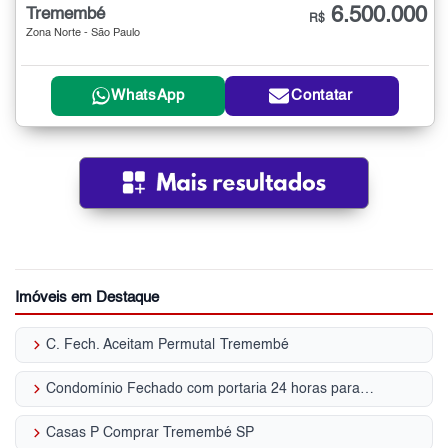
6.500.000
Tremembé
R$
Zona Norte - São Paulo
WhatsApp
Contatar
Imóveis em Destaque
keyboard_arrow_right
C. Fech. Aceitam Permuta| Tremembé
keyboard_arrow_right
Condomínio Fechado com portaria 24 horas para Venda | Tremembé
keyboard_arrow_right
Casas P Comprar Tremembé SP