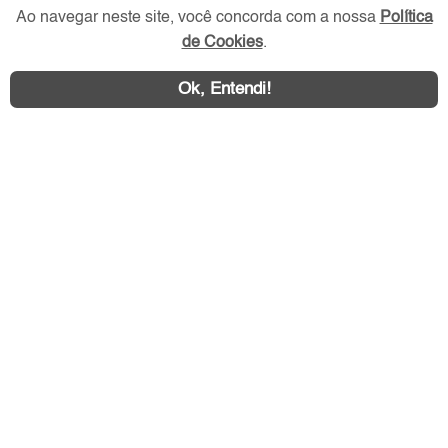
Ao navegar neste site, você concorda com a nossa
Política
de Cookies
.
Redes Sociais
Ok, Entendi!
Área exclusiva aos anunciantes,
acesse sua conta: