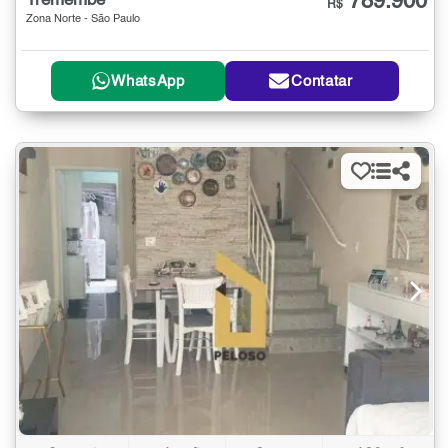
789.900
Tremembé
R$
Zona Norte - São Paulo
WhatsApp
Contatar