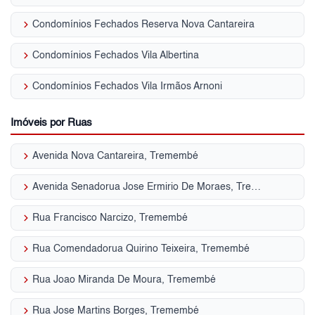
keyboard_arrow_right
Condomínios Fechados Reserva Nova Cantareira
keyboard_arrow_right
Condomínios Fechados Vila Albertina
keyboard_arrow_right
Condomínios Fechados Vila Irmãos Arnoni
Imóveis por Ruas
keyboard_arrow_right
Avenida Nova Cantareira, Tremembé
keyboard_arrow_right
Avenida Senadorua Jose Ermirio De Moraes, Tremembé
keyboard_arrow_right
Rua Francisco Narcizo, Tremembé
keyboard_arrow_right
Rua Comendadorua Quirino Teixeira, Tremembé
keyboard_arrow_right
Rua Joao Miranda De Moura, Tremembé
keyboard_arrow_right
Rua Jose Martins Borges, Tremembé