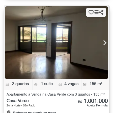
3 quartos
1 suíte
4 vagas
155 m²
Apartamento à Venda na Casa Verde com 3 quartos - 155 m²
1.001.000
Casa Verde
R$
Aceita Permuta
Zona Norte - São Paulo