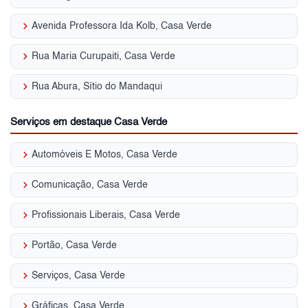
keyboard_arrow_right
Avenida Professora Ida Kolb, Casa Verde
keyboard_arrow_right
Rua Maria Curupaiti, Casa Verde
keyboard_arrow_right
Rua Abura, Sítio do Mandaqui
Serviços em destaque Casa Verde
keyboard_arrow_right
Automóveis E Motos, Casa Verde
keyboard_arrow_right
Comunicação, Casa Verde
keyboard_arrow_right
Profissionais Liberais, Casa Verde
keyboard_arrow_right
Portão, Casa Verde
keyboard_arrow_right
Serviços, Casa Verde
keyboard_arrow_right
Gráficas, Casa Verde