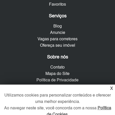
Favoritos
Serviços
Blog
Anuncie
Vagas para corretores
Ofereça seu imóvel
Sobre nós
Contato
Mapa do Site
Política de Privacidade
Trabalhe Conosco
X
Utilizamos cookies para personalizar conteúdos e oferecer
Verificada por
uma melhor experiência.
Ao navegar neste site, você concorda com a nossa
Política
de Cookies
.