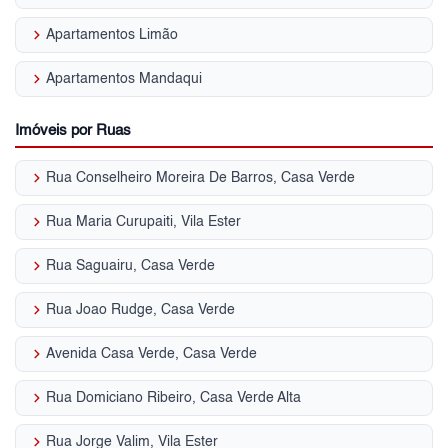
keyboard_arrow_right
Apartamentos Limão
keyboard_arrow_right
Apartamentos Mandaqui
Imóveis por Ruas
keyboard_arrow_right
Rua Conselheiro Moreira De Barros, Casa Verde
keyboard_arrow_right
Rua Maria Curupaiti, Vila Ester
keyboard_arrow_right
Rua Saguairu, Casa Verde
keyboard_arrow_right
Rua Joao Rudge, Casa Verde
keyboard_arrow_right
Avenida Casa Verde, Casa Verde
keyboard_arrow_right
Rua Domiciano Ribeiro, Casa Verde Alta
keyboard_arrow_right
Rua Jorge Valim, Vila Ester