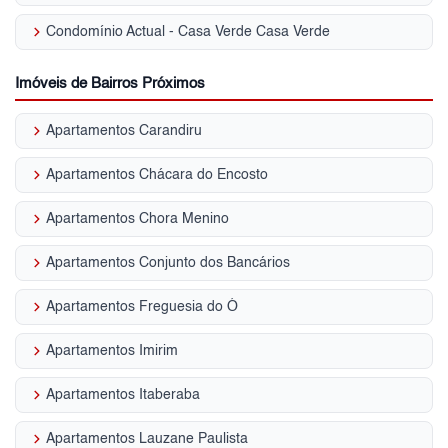
keyboard_arrow_right
Condomínio Actual - Casa Verde Casa Verde
Imóveis de Bairros Próximos
keyboard_arrow_right
Apartamentos Carandiru
keyboard_arrow_right
Apartamentos Chácara do Encosto
keyboard_arrow_right
Apartamentos Chora Menino
keyboard_arrow_right
Apartamentos Conjunto dos Bancários
keyboard_arrow_right
Apartamentos Freguesia do Ó
keyboard_arrow_right
Apartamentos Imirim
keyboard_arrow_right
Apartamentos Itaberaba
keyboard_arrow_right
Apartamentos Lauzane Paulista