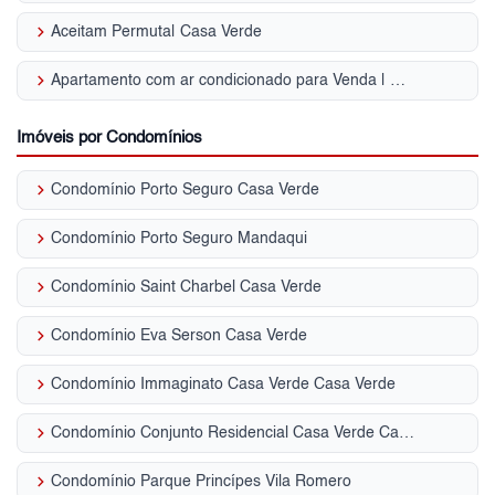
keyboard_arrow_right
Aceitam Permuta| Casa Verde
keyboard_arrow_right
Apartamento com ar condicionado para Venda | Casa Verde
Imóveis por Condomínios
keyboard_arrow_right
Condomínio Porto Seguro Casa Verde
keyboard_arrow_right
Condomínio Porto Seguro Mandaqui
keyboard_arrow_right
Condomínio Saint Charbel Casa Verde
keyboard_arrow_right
Condomínio Eva Serson Casa Verde
keyboard_arrow_right
Condomínio Immaginato Casa Verde Casa Verde
keyboard_arrow_right
Condomínio Conjunto Residencial Casa Verde Casa Verde
keyboard_arrow_right
Condomínio Parque Princípes Vila Romero