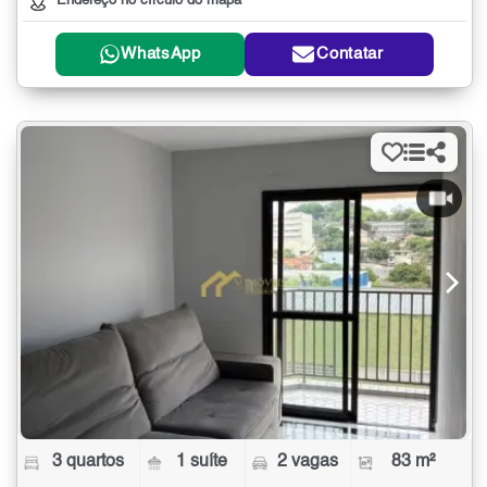
Endereço no círculo do mapa
WhatsApp
Contatar
3 quartos
1 suíte
2 vagas
83 m²