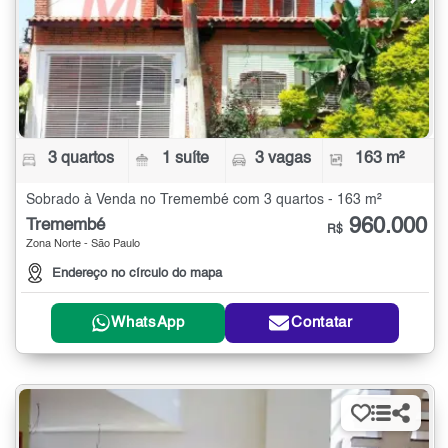
3 quartos
1 suíte
3 vagas
163 m²
Sobrado à Venda no Tremembé com 3 quartos - 163 m²
960.000
Tremembé
R$
Zona Norte - São Paulo
Endereço no círculo do mapa
WhatsApp
Contatar