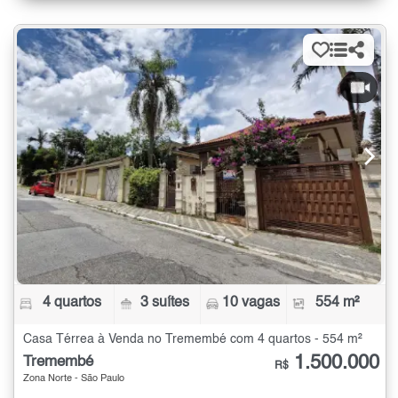
4 quartos
3 suítes
10 vagas
554 m²
Casa Térrea à Venda no Tremembé com 4 quartos - 554 m²
1.500.000
Tremembé
R$
Zona Norte - São Paulo