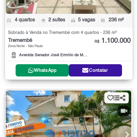
4 quartos
2 suítes
5 vagas
236 m²
Sobrado à Venda no Tremembé com 4 quartos - 236 m²
1.100.000
Tremembé
R$
Zona Norte - São Paulo
Avenida Senador José Ermírio de Moraes, 1515
WhatsApp
Contatar