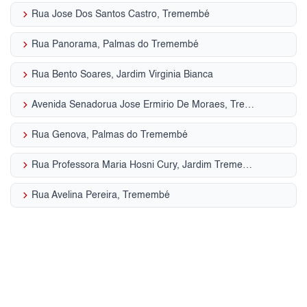
keyboard_arrow_right
Rua Jose Dos Santos Castro, Tremembé
keyboard_arrow_right
Rua Panorama, Palmas do Tremembé
keyboard_arrow_right
Rua Bento Soares, Jardim Virginia Bianca
keyboard_arrow_right
Avenida Senadorua Jose Ermirio De Moraes, Tremembé
keyboard_arrow_right
Rua Genova, Palmas do Tremembé
keyboard_arrow_right
Rua Professora Maria Hosni Cury, Jardim Tremembé
keyboard_arrow_right
Rua Avelina Pereira, Tremembé