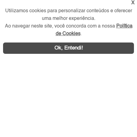
X
Verificada por
Utilizamos cookies para personalizar conteúdos e oferecer
uma melhor experiência.
Ao navegar neste site, você concorda com a nossa
Política
Redes Sociais
de Cookies
.
Ok, Entendi!
Área exclusiva aos anunciantes,
acesse sua conta: