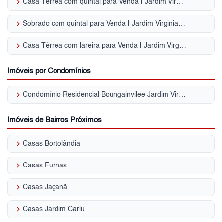
keyboard_arrow_right
Casa Térrea com quintal para Venda | Jardim Virginia Bianca
keyboard_arrow_right
Sobrado com quintal para Venda | Jardim Virginia Bianca
keyboard_arrow_right
Casa Térrea com lareira para Venda | Jardim Virginia Bianca
Imóveis por Condomínios
keyboard_arrow_right
Condomínio Residencial Boungainvilee Jardim Virginia Bianca
Imóveis de Bairros Próximos
keyboard_arrow_right
Casas Bortolândia
keyboard_arrow_right
Casas Furnas
keyboard_arrow_right
Casas Jaçanã
keyboard_arrow_right
Casas Jardim Carlu