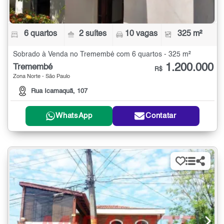
6 quartos
2 suítes
10 vagas
325 m²
Sobrado à Venda no Tremembé com 6 quartos - 325 m²
1.200.000
Tremembé
R$
Zona Norte - São Paulo
Rua Icamaquã, 107
WhatsApp
Contatar