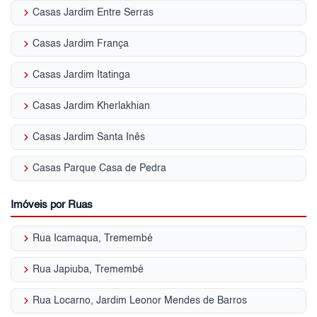
keyboard_arrow_right
Casas Jardim Entre Serras
keyboard_arrow_right
Casas Jardim França
keyboard_arrow_right
Casas Jardim Itatinga
keyboard_arrow_right
Casas Jardim Kherlakhian
keyboard_arrow_right
Casas Jardim Santa Inês
keyboard_arrow_right
Casas Parque Casa de Pedra
Imóveis por Ruas
keyboard_arrow_right
Rua Icamaqua, Tremembé
keyboard_arrow_right
Rua Japiuba, Tremembé
keyboard_arrow_right
Rua Locarno, Jardim Leonor Mendes de Barros