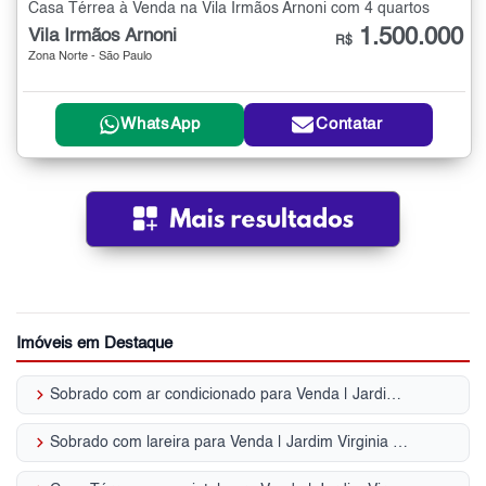
Casa Térrea à Venda na Vila Irmãos Arnoni com 4 quartos
1.500.000
Vila Irmãos Arnoni
R$
Zona Norte - São Paulo
WhatsApp
Contatar
Imóveis em Destaque
keyboard_arrow_right
Sobrado com ar condicionado para Venda | Jardim Virginia Bianca
keyboard_arrow_right
Sobrado com lareira para Venda | Jardim Virginia Bianca