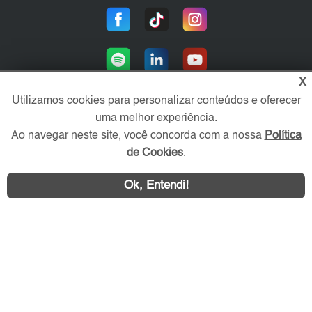
X
Utilizamos cookies para personalizar conteúdos e oferecer
uma melhor experiência.
Área exclusiva aos anunciantes,
Ao navegar neste site, você concorda com a nossa
Política
acesse sua conta:
de Cookies
.
Ok, Entendi!
WhatsApp
Contatar
ZN Imóvel © 2026 - Todos os direitos reservados