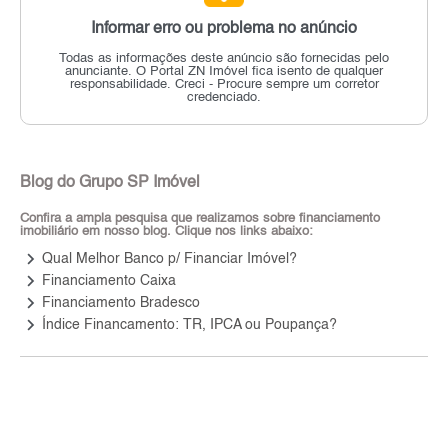
Informar erro ou problema no anúncio
Todas as informações deste anúncio são fornecidas pelo
anunciante.
O Portal ZN Imóvel fica isento de qualquer
responsabilidade.
Creci - Procure sempre um corretor
credenciado.
Blog do Grupo SP Imóvel
Confira a ampla pesquisa que realizamos sobre financiamento
imobiliário em nosso blog. Clique nos links abaixo:
keyboard_arrow_right
Qual Melhor Banco p/ Financiar Imóvel?
keyboard_arrow_right
Financiamento Caixa
keyboard_arrow_right
Financiamento Bradesco
keyboard_arrow_right
Índice Financamento: TR, IPCA ou Poupança?