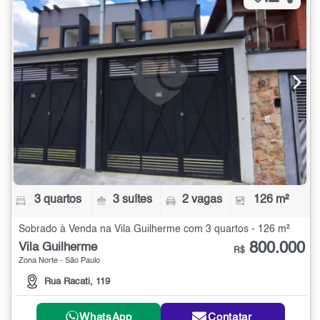
3 quartos
3 suítes
2 vagas
126 m²
Sobrado à Venda na Vila Guilherme com 3 quartos - 126 m²
800.000
Vila Guilherme
R$
Zona Norte - São Paulo
Rua Racati, 119
WhatsApp
Contatar