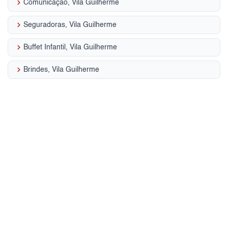
keyboard_arrow_right
Comunicação, Vila Guilherme
keyboard_arrow_right
Seguradoras, Vila Guilherme
keyboard_arrow_right
Buffet Infantil, Vila Guilherme
keyboard_arrow_right
Brindes, Vila Guilherme