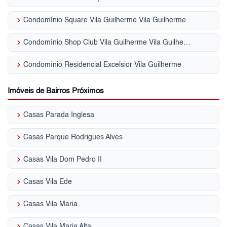
keyboard_arrow_right
Condomínio Square Vila Guilherme Vila Guilherme
keyboard_arrow_right
Condomínio Shop Club Vila Guilherme Vila Guilherme
keyboard_arrow_right
Condomínio Residencial Excelsior Vila Guilherme
Imóveis de Bairros Próximos
keyboard_arrow_right
Casas Parada Inglesa
keyboard_arrow_right
Casas Parque Rodrigues Alves
keyboard_arrow_right
Casas Vila Dom Pedro II
keyboard_arrow_right
Casas Vila Ede
keyboard_arrow_right
Casas Vila Maria
keyboard_arrow_right
Casas Vila Maria Alta