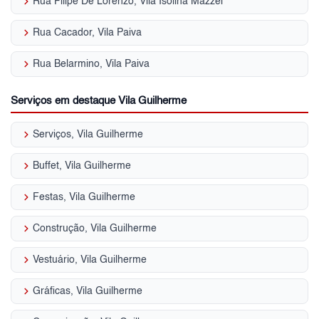
keyboard_arrow_right
Rua Filipe De Lorenzo, Vila Isolina Mazzei
keyboard_arrow_right
Rua Cacador, Vila Paiva
keyboard_arrow_right
Rua Belarmino, Vila Paiva
Serviços em destaque Vila Guilherme
keyboard_arrow_right
Serviços, Vila Guilherme
keyboard_arrow_right
Buffet, Vila Guilherme
keyboard_arrow_right
Festas, Vila Guilherme
keyboard_arrow_right
Construção, Vila Guilherme
keyboard_arrow_right
Vestuário, Vila Guilherme
keyboard_arrow_right
Gráficas, Vila Guilherme