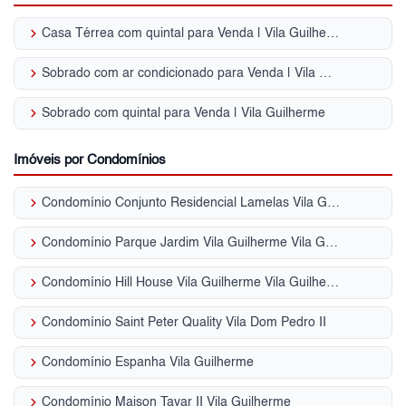
keyboard_arrow_right
Casa Térrea com quintal para Venda | Vila Guilherme
keyboard_arrow_right
Sobrado com ar condicionado para Venda | Vila Guilherme
keyboard_arrow_right
Sobrado com quintal para Venda | Vila Guilherme
Imóveis por Condomínios
keyboard_arrow_right
Condomínio Conjunto Residencial Lamelas Vila Guilherme
keyboard_arrow_right
Condomínio Parque Jardim Vila Guilherme Vila Guilherme
keyboard_arrow_right
Condomínio Hill House Vila Guilherme Vila Guilherme
keyboard_arrow_right
Condomínio Saint Peter Quality Vila Dom Pedro II
keyboard_arrow_right
Condomínio Espanha Vila Guilherme
keyboard_arrow_right
Condomínio Maison Tayar II Vila Guilherme