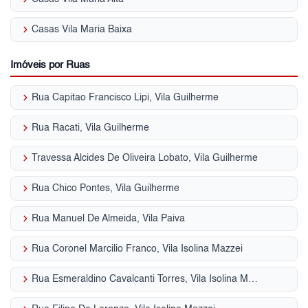
keyboard_arrow_right
Casas Vila Maria Baixa
Imóveis por Ruas
keyboard_arrow_right
Rua Capitao Francisco Lipi, Vila Guilherme
keyboard_arrow_right
Rua Racati, Vila Guilherme
keyboard_arrow_right
Travessa Alcides De Oliveira Lobato, Vila Guilherme
keyboard_arrow_right
Rua Chico Pontes, Vila Guilherme
keyboard_arrow_right
Rua Manuel De Almeida, Vila Paiva
keyboard_arrow_right
Rua Coronel Marcilio Franco, Vila Isolina Mazzei
keyboard_arrow_right
Rua Esmeraldino Cavalcanti Torres, Vila Isolina Mazzei