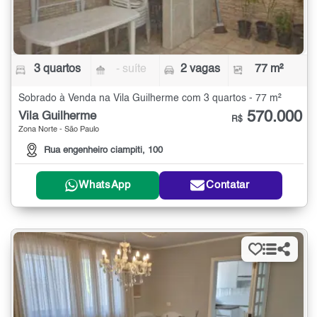
3 quartos
- suíte
2 vagas
77 m²
Sobrado à Venda na Vila Guilherme com 3 quartos - 77 m²
570.000
Vila Guilherme
R$
Zona Norte - São Paulo
Rua engenheiro ciampiti, 100
WhatsApp
Contatar