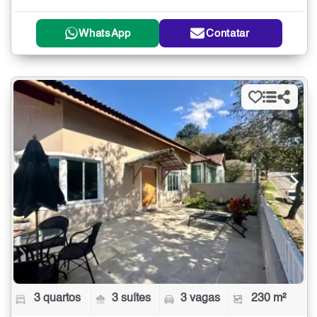
WhatsApp
Contatar
3 quartos
3 suítes
3 vagas
230 m²