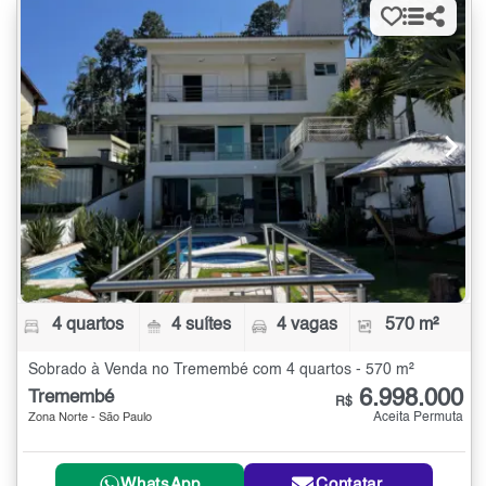
4 quartos
4 suítes
4 vagas
570 m²
Sobrado à Venda no Tremembé com 4 quartos - 570 m²
6.998.000
Tremembé
R$
Aceita Permuta
Zona Norte - São Paulo
WhatsApp
Contatar