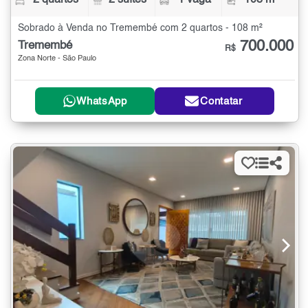
2 quartos
2 suítes
1 vaga
108 m²
Sobrado à Venda no Tremembé com 2 quartos - 108 m²
700.000
Tremembé
R$
Zona Norte - São Paulo
WhatsApp
Contatar