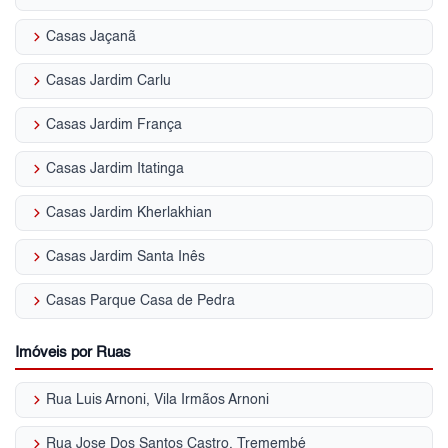
keyboard_arrow_right
Casas Jaçanã
keyboard_arrow_right
Casas Jardim Carlu
keyboard_arrow_right
Casas Jardim França
keyboard_arrow_right
Casas Jardim Itatinga
keyboard_arrow_right
Casas Jardim Kherlakhian
keyboard_arrow_right
Casas Jardim Santa Inês
keyboard_arrow_right
Casas Parque Casa de Pedra
Imóveis por Ruas
keyboard_arrow_right
Rua Luis Arnoni, Vila Irmãos Arnoni
keyboard_arrow_right
Rua Jose Dos Santos Castro, Tremembé