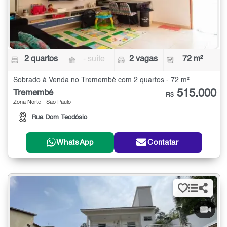
2 quartos
- suíte
2 vagas
72 m²
Sobrado à Venda no Tremembé com 2 quartos - 72 m²
515.000
Tremembé
R$
Zona Norte - São Paulo
Rua Dom Teodósio
WhatsApp
Contatar