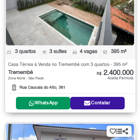
3 quartos
3 suítes
4 vagas
395 m²
Casa Térrea à Venda no Tremembé com 3 quartos - 395 m²
2.400.000
Tremembé
R$
Aceita Permuta
Zona Norte - São Paulo
Rua Caucaia do Alto, 361
WhatsApp
Contatar