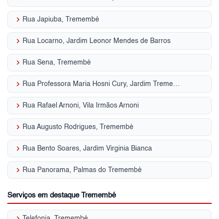
keyboard_arrow_right
Rua Japiuba, Tremembé
keyboard_arrow_right
Rua Locarno, Jardim Leonor Mendes de Barros
keyboard_arrow_right
Rua Sena, Tremembé
keyboard_arrow_right
Rua Professora Maria Hosni Cury, Jardim Tremembé
keyboard_arrow_right
Rua Rafael Arnoni, Vila Irmãos Arnoni
keyboard_arrow_right
Rua Augusto Rodrigues, Tremembé
keyboard_arrow_right
Rua Bento Soares, Jardim Virginia Bianca
keyboard_arrow_right
Rua Panorama, Palmas do Tremembé
Serviços em destaque Tremembé
keyboard_arrow_right
Telefonia, Tremembé