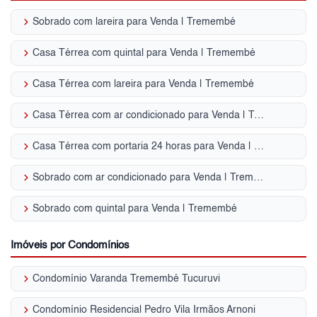
keyboard_arrow_right
Sobrado com lareira para Venda | Tremembé
keyboard_arrow_right
Casa Térrea com quintal para Venda | Tremembé
keyboard_arrow_right
Casa Térrea com lareira para Venda | Tremembé
keyboard_arrow_right
Casa Térrea com ar condicionado para Venda | Tremembé
keyboard_arrow_right
Casa Térrea com portaria 24 horas para Venda | Tremembé
keyboard_arrow_right
Sobrado com ar condicionado para Venda | Tremembé
keyboard_arrow_right
Sobrado com quintal para Venda | Tremembé
Imóveis por Condomínios
keyboard_arrow_right
Condomínio Varanda Tremembé Tucuruvi
keyboard_arrow_right
Condomínio Residencial Pedro Vila Irmãos Arnoni