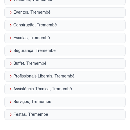
keyboard_arrow_right
Eventos, Tremembé
keyboard_arrow_right
Construção, Tremembé
keyboard_arrow_right
Escolas, Tremembé
keyboard_arrow_right
Segurança, Tremembé
keyboard_arrow_right
Buffet, Tremembé
keyboard_arrow_right
Profissionais Liberais, Tremembé
keyboard_arrow_right
Assistência Técnica, Tremembé
keyboard_arrow_right
Serviços, Tremembé
keyboard_arrow_right
Festas, Tremembé