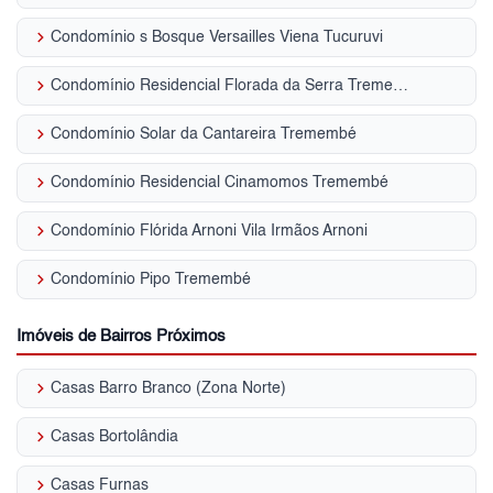
keyboard_arrow_right
Condomínio s Bosque Versailles Viena Tucuruvi
keyboard_arrow_right
Condomínio Residencial Florada da Serra Tremembé
keyboard_arrow_right
Condomínio Solar da Cantareira Tremembé
keyboard_arrow_right
Condomínio Residencial Cinamomos Tremembé
keyboard_arrow_right
Condomínio Flórida Arnoni Vila Irmãos Arnoni
keyboard_arrow_right
Condomínio Pipo Tremembé
Imóveis de Bairros Próximos
keyboard_arrow_right
Casas Barro Branco (Zona Norte)
keyboard_arrow_right
Casas Bortolândia
keyboard_arrow_right
Casas Furnas