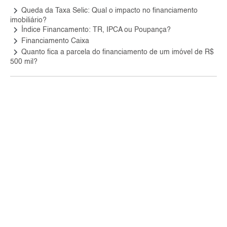
keyboard_arrow_right
Queda da Taxa Selic: Qual o impacto no financiamento
imobiliário?
keyboard_arrow_right
Índice Financamento: TR, IPCA ou Poupança?
keyboard_arrow_right
Financiamento Caixa
keyboard_arrow_right
Quanto fica a parcela do financiamento de um imóvel de R$
500 mil?