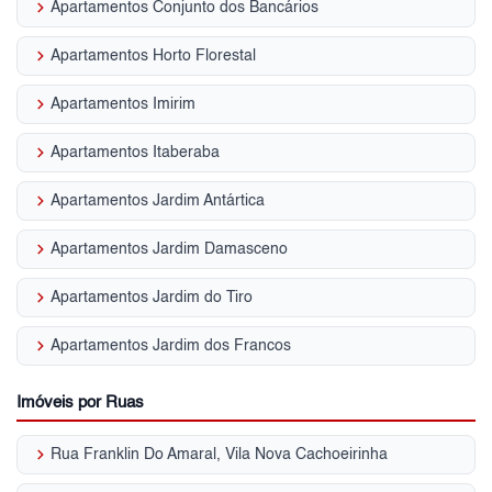
keyboard_arrow_right
Apartamentos Conjunto dos Bancários
keyboard_arrow_right
Apartamentos Horto Florestal
keyboard_arrow_right
Apartamentos Imirim
keyboard_arrow_right
Apartamentos Itaberaba
keyboard_arrow_right
Apartamentos Jardim Antártica
keyboard_arrow_right
Apartamentos Jardim Damasceno
keyboard_arrow_right
Apartamentos Jardim do Tiro
keyboard_arrow_right
Apartamentos Jardim dos Francos
Imóveis por Ruas
keyboard_arrow_right
Rua Franklin Do Amaral, Vila Nova Cachoeirinha