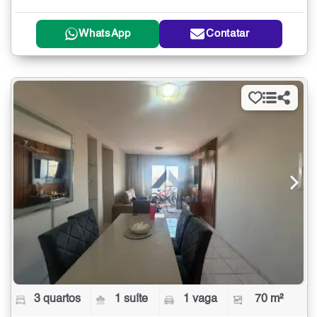
WhatsApp
Contatar
3 quartos
1 suíte
1 vaga
70 m²