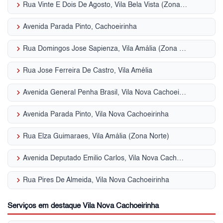
keyboard_arrow_right
Rua Vinte E Dois De Agosto, Vila Bela Vista (Zona Norte)
keyboard_arrow_right
Avenida Parada Pinto, Cachoeirinha
keyboard_arrow_right
Rua Domingos Jose Sapienza, Vila Amália (Zona Norte)
keyboard_arrow_right
Rua Jose Ferreira De Castro, Vila Amélia
keyboard_arrow_right
Avenida General Penha Brasil, Vila Nova Cachoeirinha
keyboard_arrow_right
Avenida Parada Pinto, Vila Nova Cachoeirinha
keyboard_arrow_right
Rua Elza Guimaraes, Vila Amália (Zona Norte)
keyboard_arrow_right
Avenida Deputado Emilio Carlos, Vila Nova Cachoeirinha
keyboard_arrow_right
Rua Pires De Almeida, Vila Nova Cachoeirinha
Serviços em destaque Vila Nova Cachoeirinha