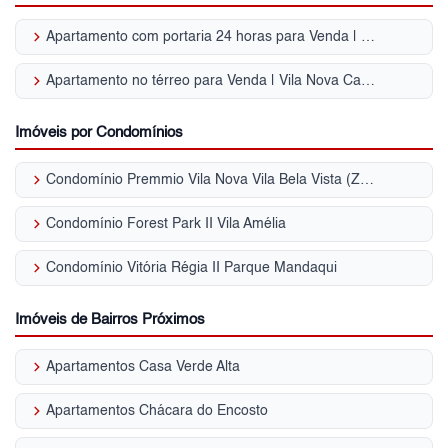
keyboard_arrow_right
Apartamento com portaria 24 horas para Venda | Vila Nova Cachoeirinha
keyboard_arrow_right
Apartamento no térreo para Venda | Vila Nova Cachoeirinha
Imóveis por Condomínios
keyboard_arrow_right
Condomínio Premmio Vila Nova Vila Bela Vista (Zona Norte)
keyboard_arrow_right
Condomínio Forest Park II Vila Amélia
keyboard_arrow_right
Condomínio Vitória Régia II Parque Mandaqui
Imóveis de Bairros Próximos
keyboard_arrow_right
Apartamentos Casa Verde Alta
keyboard_arrow_right
Apartamentos Chácara do Encosto