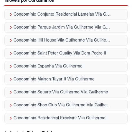
Imóveis por Condomínios
keyboard_arrow_right
Condomínio Conjunto Residencial Lamelas Vila Guilherme
keyboard_arrow_right
Condomínio Parque Jardim Vila Guilherme Vila Guilherme
keyboard_arrow_right
Condomínio Hill House Vila Guilherme Vila Guilherme
keyboard_arrow_right
Condomínio Saint Peter Quality Vila Dom Pedro II
keyboard_arrow_right
Condomínio Espanha Vila Guilherme
keyboard_arrow_right
Condomínio Maison Tayar II Vila Guilherme
keyboard_arrow_right
Condomínio Square Vila Guilherme Vila Guilherme
keyboard_arrow_right
Condomínio Shop Club Vila Guilherme Vila Guilherme
keyboard_arrow_right
Condomínio Residencial Excelsior Vila Guilherme