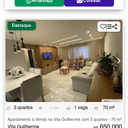
WhatsApp
Contatar
Destaque
3 quartos
- suíte
1 vaga
70 m²
Apartamento à Venda na Vila Guilherme com 3 quartos - 70 m²
650.000
Vila Guilherme