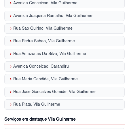
keyboard_arrow_right
Avenida Conceicao, Vila Guilherme
keyboard_arrow_right
Avenida Joaquina Ramalho, Vila Guilherme
keyboard_arrow_right
Rua Sao Quirino, Vila Guilherme
keyboard_arrow_right
Rua Pedra Sabao, Vila Guilherme
keyboard_arrow_right
Rua Amazonas Da Silva, Vila Guilherme
keyboard_arrow_right
Avenida Conceicao, Carandiru
keyboard_arrow_right
Rua Maria Candida, Vila Guilherme
keyboard_arrow_right
Rua Jose Goncalves Gomide, Vila Guilherme
keyboard_arrow_right
Rua Piata, Vila Guilherme
Serviços em destaque Vila Guilherme