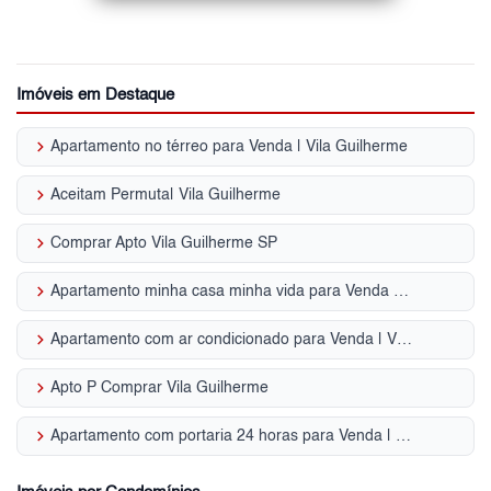
Imóveis em Destaque
keyboard_arrow_right
Apartamento no térreo para Venda | Vila Guilherme
keyboard_arrow_right
Aceitam Permuta| Vila Guilherme
keyboard_arrow_right
Comprar Apto Vila Guilherme SP
keyboard_arrow_right
Apartamento minha casa minha vida para Venda | Vila Guilherme
keyboard_arrow_right
Apartamento com ar condicionado para Venda | Vila Guilherme
keyboard_arrow_right
Apto P Comprar Vila Guilherme
keyboard_arrow_right
Apartamento com portaria 24 horas para Venda | Vila Guilherme