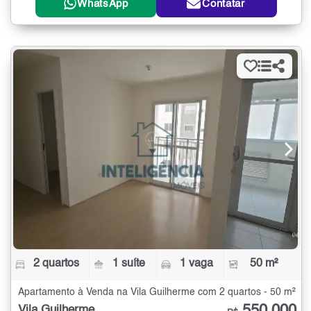
WhatsApp
Contatar
2 quartos
1 suíte
1 vaga
50 m²
Apartamento à Venda na Vila Guilherme com 2 quartos - 50 m²
Vila Guilherme