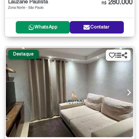
280.000
Lauzane Paulista
R$
Zona Norte - São Paulo
WhatsApp
Contatar
Destaque