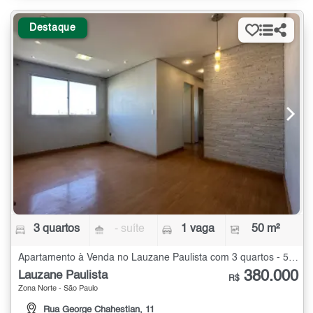
Destaque
3 quartos
- suíte
1 vaga
50 m²
Apartamento à Venda no Lauzane Paulista com 3 quartos - 50 m²
380.000
Lauzane Paulista
R$
Zona Norte - São Paulo
Rua George Chahestian, 11