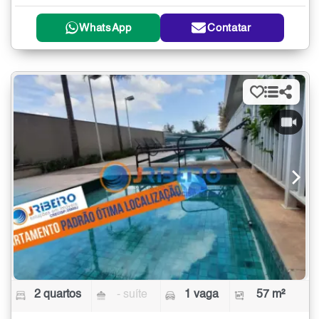
WhatsApp
Contatar
2 quartos
- suíte
1 vaga
57 m²