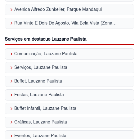
keyboard_arrow_right
Avenida Alfredo Zunkeller, Parque Mandaqui
keyboard_arrow_right
Rua Vinte E Dois De Agosto, Vila Bela Vista (Zona Norte)
Serviços em destaque Lauzane Paulista
keyboard_arrow_right
Comunicação, Lauzane Paulista
keyboard_arrow_right
Serviços, Lauzane Paulista
keyboard_arrow_right
Buffet, Lauzane Paulista
keyboard_arrow_right
Festas, Lauzane Paulista
keyboard_arrow_right
Buffet Infantil, Lauzane Paulista
keyboard_arrow_right
Gráficas, Lauzane Paulista
keyboard_arrow_right
Eventos, Lauzane Paulista