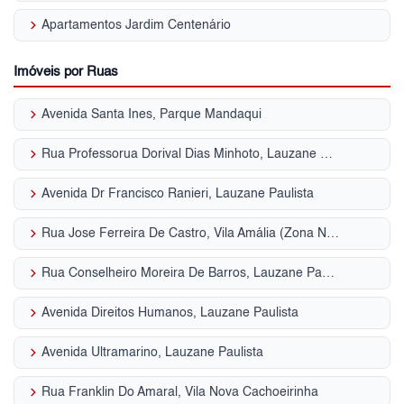
keyboard_arrow_right
Apartamentos Jardim Centenário
Imóveis por Ruas
keyboard_arrow_right
Avenida Santa Ines, Parque Mandaqui
keyboard_arrow_right
Rua Professorua Dorival Dias Minhoto, Lauzane Paulista
keyboard_arrow_right
Avenida Dr Francisco Ranieri, Lauzane Paulista
keyboard_arrow_right
Rua Jose Ferreira De Castro, Vila Amália (Zona Norte)
keyboard_arrow_right
Rua Conselheiro Moreira De Barros, Lauzane Paulista
keyboard_arrow_right
Avenida Direitos Humanos, Lauzane Paulista
keyboard_arrow_right
Avenida Ultramarino, Lauzane Paulista
keyboard_arrow_right
Rua Franklin Do Amaral, Vila Nova Cachoeirinha