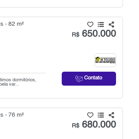
 - 82 m²
650.000
R$
Contato
timos dormitórios,
ela var...
 - 76 m²
680.000
R$