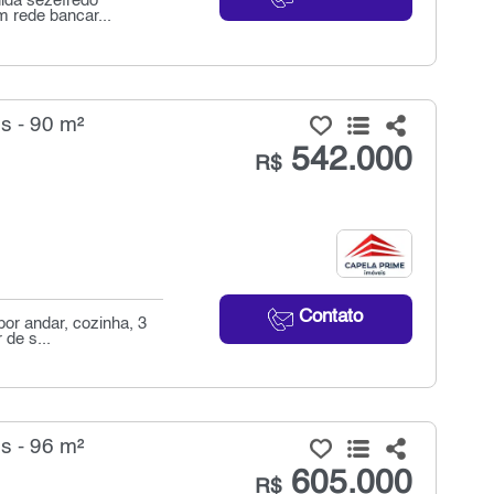
nida sezefredo
m rede bancar...
 - 90 m²
542.000
R$
Contato
or andar, cozinha, 3
 de s...
 - 96 m²
605.000
R$