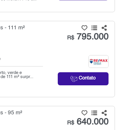
 - 111 m²
795.000
R$
²
to, verde e
de 111 m² surpr...
Contato
 - 95 m²
640.000
R$