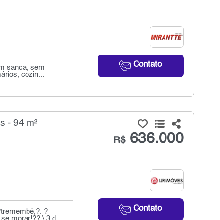
Contato
com sanca, sem
ários, cozin...
 - 94 m²
636.000
R$
Contato
?tremembé,?. ?
se morar!?? \ 3 d...