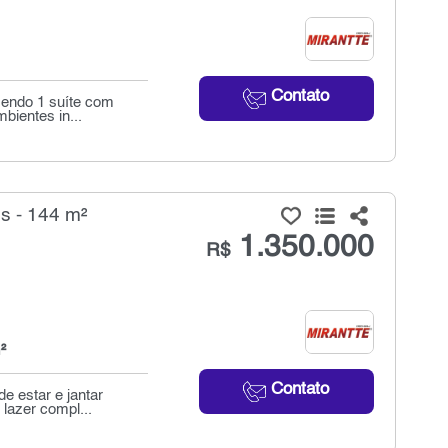
Contato
sendo 1 suíte com
bientes in...
s - 144 m²
1.350.000
R$
²
Contato
e estar e jantar
lazer compl...