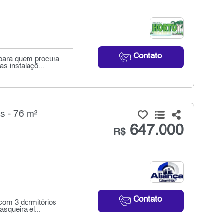
Contato
l para quem procura
s instalaçõ...
 - 76 m²
647.000
R$
Contato
com 3 dormitórios
queira el...