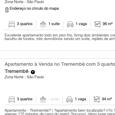
Zona Norte - São Paulo
Endereço no círculo do mapa
3 quartos
1 suíte
1 vaga
96 m²
Excelente apartamento todo em piso frio, living dois ambientes 
barulho de fundos, três dormitórios sendo um suíte, repleto de arm
Apartamento à Venda no Tremembé com 3 quartos
Tremembé
-
Zona Norte - São Paulo
3 quartos
- suíte
1 vaga
94 m²
Apartamento - ?tremembé? \ ?apartamento bem localizado? n?o 
apenas 1?2 minutos de carro do metrô ?tucuruvi. ótimo lugar para 