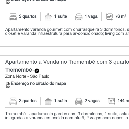
3 quartos
1 suíte
1 vaga
76 m²
Apartamento varanda gourmet com churrasqueira 3 dormitórios, 
closet e varanda;infraestrutura para ar-condicionado; living com am
Apartamento à Venda no Tremembé com 3 quarto
Tremembé
-
Zona Norte - São Paulo
Endereço no círculo do mapa
3 quartos
1 suíte
2 vagas
144 m
Tremembé - apartamento garden com 3 dormitórios, 1 suíte, sala d
integradas a varanda estendida com ofurô, 2 vagas com depósito. 