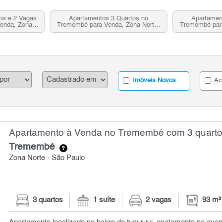
os e 2 Vagas
Apartamentos 3 Quartos no
Apartamen
enda, Zona
Tremembé para Venda, Zona Norte,
Tremembé para
P
SP
Imóveis Novos
Ac
Apartamento à Venda no Tremembé com 3 quartos
Tremembé
-
Zona Norte - São Paulo
3 quartos
1 suíte
2 vagas
93 m²