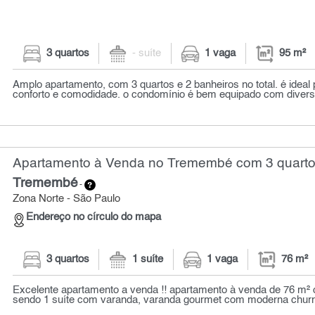
3 quartos
- suíte
1 vaga
95 m²
Amplo apartamento, com 3 quartos e 2 banheiros no total. é idea
conforto e comodidade. o condomínio é bem equipado com diversa
Apartamento à Venda no Tremembé com 3 quartos
Tremembé
-
Zona Norte - São Paulo
Endereço no círculo do mapa
3 quartos
1 suíte
1 vaga
76 m²
Excelente apartamento a venda !! apartamento à venda de 76 m² 
sendo 1 suíte com varanda, varanda gourmet com moderna churras