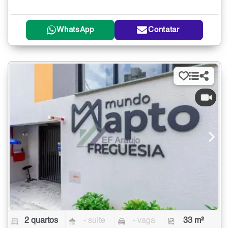
WhatsApp
Contatar
2 quartos
- suíte
- vaga
33 m²