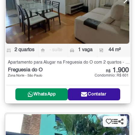
2 quartos
- suíte
1 vaga
44 m²
Apartamento para Alugar na Freguesia do Ó com 2 quartos - 44 m²
1.900
Freguesia do Ó
R$
Condomínio: R$ 601
Zona Norte - São Paulo
WhatsApp
Contatar