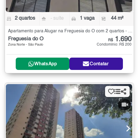
2 quartos
- suíte
1 vaga
44 m²
Apartamento para Alugar na Freguesia do Ó com 2 quartos - 44 m²
1.690
Freguesia do Ó
R$
Condomínio: R$ 200
Zona Norte - São Paulo
WhatsApp
Contatar