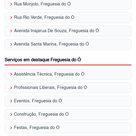
keyboard_arrow_right
Rua Monjolo, Freguesia do Ó
keyboard_arrow_right
Rua Rio Verde, Freguesia do Ó
keyboard_arrow_right
Avenida Inajarua De Souza, Freguesia do Ó
keyboard_arrow_right
Avenida Santa Marina, Freguesia do Ó
Serviços em destaque Freguesia do Ó
keyboard_arrow_right
Assistência Técnica, Freguesia do Ó
keyboard_arrow_right
Profissionais Liberais, Freguesia do Ó
keyboard_arrow_right
Eventos, Freguesia do Ó
keyboard_arrow_right
Construção, Freguesia do Ó
keyboard_arrow_right
Festas, Freguesia do Ó