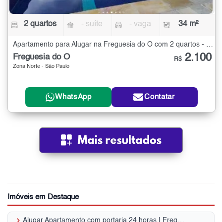
2 quartos
- suíte
- vaga
34 m²
Apartamento para Alugar na Freguesia do Ó com 2 quartos - 34 m²
2.100
Freguesia do Ó
R$
Zona Norte - São Paulo
WhatsApp
Contatar
Imóveis em Destaque
keyboard_arrow_right
Alugar Apartamento com portaria 24 horas | Freguesia do Ó