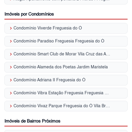
Imóveis por Condomínios
keyboard_arrow_right
Condomínio Viverde Freguesia do Ó
keyboard_arrow_right
Condomínio Paradiso Freguesia Freguesia do Ó
keyboard_arrow_right
Condomínio Smart Club de Morar Vila Cruz das Almas
keyboard_arrow_right
Condomínio Alameda dos Poetas Jardim Maristela
keyboard_arrow_right
Condomínio Adriana II Freguesia do Ó
keyboard_arrow_right
Condomínio Vibra Estação Freguesia Freguesia do Ó
keyboard_arrow_right
Condomínio Vivaz Parque Freguesia do Ó Vila Bruna
Imóveis de Bairros Próximos