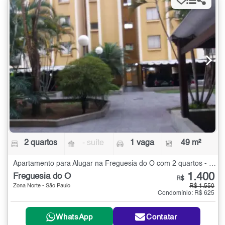
2 quartos
- suíte
1 vaga
49 m²
Apartamento para Alugar na Freguesia do Ó com 2 quartos - 49 m²
1.400
Freguesia do Ó
R$
Zona Norte - São Paulo
R$ 1.550
Condomínio: R$ 625
WhatsApp
Contatar