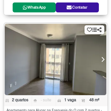
WhatsApp
Contatar
2 quartos
- suíte
1 vaga
48 m²
Apartamento para Alugar na Freguesia do Ó com 2 quartos - 48 m²