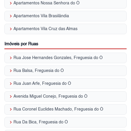
keyboard_arrow_right
Apartamentos Nossa Senhora do Ó
keyboard_arrow_right
Apartamentos Vila Brasilândia
keyboard_arrow_right
Apartamentos Vila Cruz das Almas
Imóveis por Ruas
keyboard_arrow_right
Rua Jose Hernandes Gonzales, Freguesia do Ó
keyboard_arrow_right
Rua Balsa, Freguesia do Ó
keyboard_arrow_right
Rua Juan Arfe, Freguesia do Ó
keyboard_arrow_right
Avenida Miguel Conejo, Freguesia do Ó
keyboard_arrow_right
Rua Coronel Euclides Machado, Freguesia do Ó
keyboard_arrow_right
Rua Da Bica, Freguesia do Ó