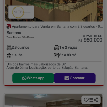
Apartamento para Venda em Santana com 2,3 quartos - 67 a 83 m²
Santana
A PARTIR DE
Zona Norte - São Paulo
960.000
R$
2,3 quartos
1 e 2 vagas
1 suíte
67 a 83 m²
Um dos bairros mais valorizados de SP.
Além de ótima localização, perto da Estação Santana.
WhatsApp
Contatar