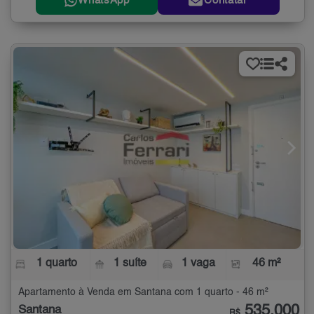
WhatsApp
Contatar
1 quarto
1 suíte
1 vaga
46 m²
Apartamento à Venda em Santana com 1 quarto - 46 m²
535.000
Santana
R$