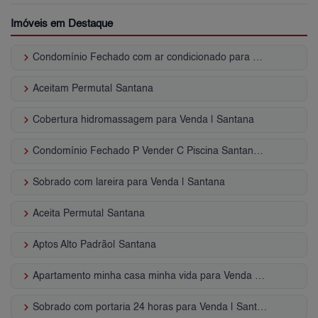
Imóveis em Destaque
keyboard_arrow_right
Condomínio Fechado com ar condicionado para Venda | Santana
keyboard_arrow_right
Aceitam Permuta| Santana
keyboard_arrow_right
Cobertura hidromassagem para Venda | Santana
keyboard_arrow_right
Condomínio Fechado P Vender C Piscina Santana - SP
keyboard_arrow_right
Sobrado com lareira para Venda | Santana
keyboard_arrow_right
Aceita Permuta| Santana
keyboard_arrow_right
Aptos Alto Padrão| Santana
keyboard_arrow_right
Apartamento minha casa minha vida para Venda | Santana
keyboard_arrow_right
Sobrado com portaria 24 horas para Venda | Santana