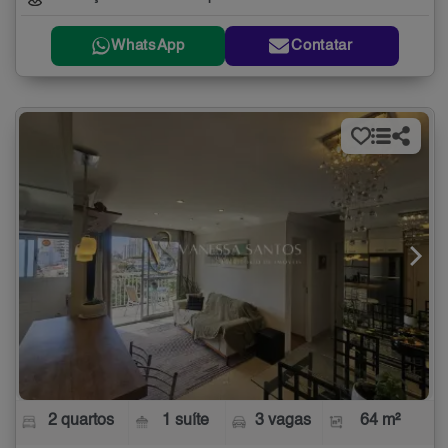
WhatsApp
Contatar
2 quartos
1 suíte
3 vagas
64 m²