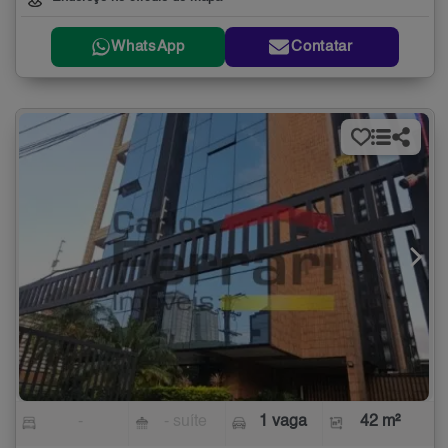
WhatsApp
Contatar
-
- suíte
1 vaga
42 m²