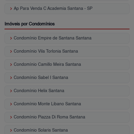
keyboard_arrow_right
Ap Para Venda C Academia Santana - SP
Imóveis por Condomínios
keyboard_arrow_right
Condomínio Empire de Santana Santana
keyboard_arrow_right
Condomínio Vila Torlonia Santana
keyboard_arrow_right
Condomínio Camillo Meira Santana
keyboard_arrow_right
Condomínio Sabel I Santana
keyboard_arrow_right
Condomínio Helix Santana
keyboard_arrow_right
Condomínio Monte Libano Santana
keyboard_arrow_right
Condomínio Piazza Di Roma Santana
keyboard_arrow_right
Condomínio Solaris Santana