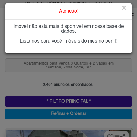
O PORTAL DE IMÓVEIS DA
ZONA NORTE
DE SÃO PAULO
×
Atenção!
Imóvel não está mais disponível em nossa base de
HOME
ZONA NORTE
COMPRAR
SANTANA
dados.
Imóveis à Venda em Santana, Zona Norte de São Paulo
Listamos para você imóveis do mesmo perfil!
Santana, Zona Norte
as em
Casas que Aceitam Permuta em Santana, Zona Nort
SP para Venda
2.464 anúncios encontrados
* FILTRO PRINCIPAL *
Refinar e Ordenar