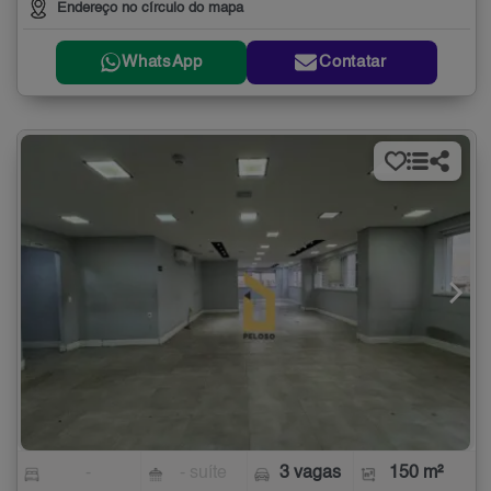
Endereço no círculo do mapa
WhatsApp
Contatar
-
- suíte
3 vagas
150 m²