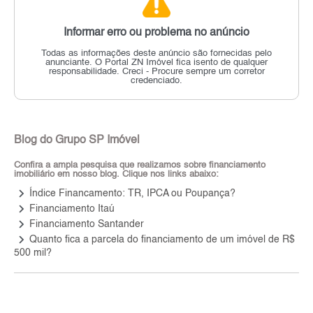
Informar erro ou problema no anúncio
Todas as informações deste anúncio são fornecidas pelo
anunciante.
O Portal ZN Imóvel fica isento de qualquer
responsabilidade.
Creci - Procure sempre um corretor
credenciado.
Blog do Grupo SP Imóvel
Confira a ampla pesquisa que realizamos sobre financiamento
imobiliário em nosso blog. Clique nos links abaixo:
keyboard_arrow_right
Índice Financamento: TR, IPCA ou Poupança?
keyboard_arrow_right
Financiamento Itaú
keyboard_arrow_right
Financiamento Santander
keyboard_arrow_right
Quanto fica a parcela do financiamento de um imóvel de R$
500 mil?