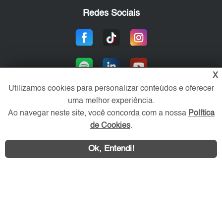
Redes Sociais
X
Utilizamos cookies para personalizar conteúdos e oferecer
uma melhor experiência.
Ao navegar neste site, você concorda com a nossa
Política
Área exclusiva aos anunciantes,
acesse sua conta:
de Cookies
.
Ok, Entendi!
WhatsApp
Contatar