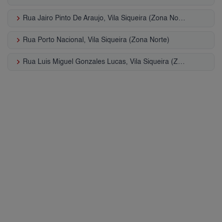
keyboard_arrow_right
Rua Jairo Pinto De Araujo, Vila Siqueira (Zona Norte)
keyboard_arrow_right
Rua Porto Nacional, Vila Siqueira (Zona Norte)
keyboard_arrow_right
Rua Luis Miguel Gonzales Lucas, Vila Siqueira (Zona Norte)