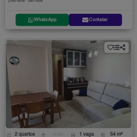
Zona Norte - São Paulo
WhatsApp
Contatar
2 quartos
- suíte
1 vaga
54 m²