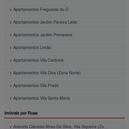
keyboard_arrow_right
Apartamentos Freguesia do Ó
keyboard_arrow_right
Apartamentos Jardim Pereira Leite
keyboard_arrow_right
Apartamentos Jardim Primavera
keyboard_arrow_right
Apartamentos Limão
keyboard_arrow_right
Apartamentos Vila Carbone
keyboard_arrow_right
Apartamentos Vila Diva (Zona Norte)
keyboard_arrow_right
Apartamentos Vila Prado
keyboard_arrow_right
Apartamentos Vila Santa Maria
Imóveis por Ruas
keyboard_arrow_right
Avenida Clavasio Alves Da Silva, Vila Siqueira (Zona Norte)