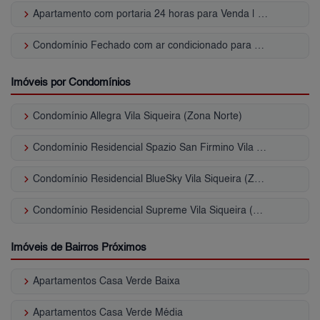
keyboard_arrow_right
Apartamento com portaria 24 horas para Venda | Vila Siqueira (Zona Norte)
keyboard_arrow_right
Condomínio Fechado com ar condicionado para Venda | Vila Siqueira (Zona Norte)
Imóveis por Condomínios
keyboard_arrow_right
Condomínio Allegra Vila Siqueira (Zona Norte)
keyboard_arrow_right
Condomínio Residencial Spazio San Firmino Vila Siqueira (Zona Norte)
keyboard_arrow_right
Condomínio Residencial BlueSky Vila Siqueira (Zona Norte)
keyboard_arrow_right
Condomínio Residencial Supreme Vila Siqueira (Zona Norte)
Imóveis de Bairros Próximos
keyboard_arrow_right
Apartamentos Casa Verde Baixa
keyboard_arrow_right
Apartamentos Casa Verde Média