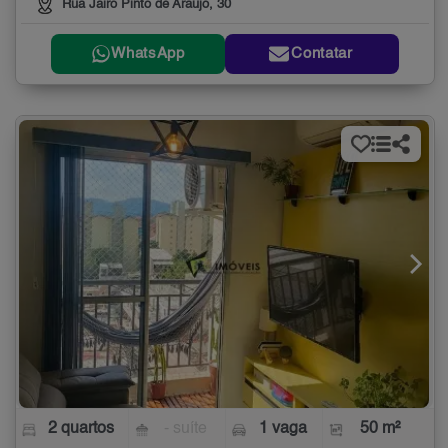
Rua Jairo Pinto de Araujo, 30
WhatsApp
Contatar
2 quartos
- suíte
1 vaga
50 m²