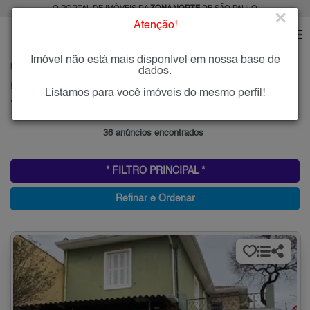
O PORTAL DE IMÓVEIS DA
ZONA NORTE
DE SÃO PAULO
×
Atenção!
Imóvel não está mais disponível em nossa base de
HOME
ZONA NORTE
COMPRAR
VILA SIQUEIRA (ZONA NORTE)
dados.
Imóveis à Venda na Vila Siqueira (Zona Norte), Zona Norte de São Paulo
Listamos para você imóveis do mesmo perfil!
Vila Siqueira (Zona Norte), Zona Norte
36 anúncios encontrados
* FILTRO PRINCIPAL *
Refinar e Ordenar