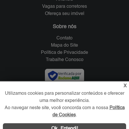
Vagas para corretores
Ofereça seu imóvel
Sobre nós
Contato
Mapa do Site
Política de Privacidade
Trabalhe Conosco
Verificada por
X
Redes Sociais
Utilizamos cookies para personalizar conteúdos e oferecer
uma melhor experiência.
Ao navegar neste site, você concorda com a nossa
Política
de Cookies
.
Ok, Entendi!