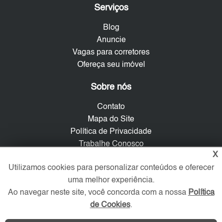
Serviços
Blog
Anuncie
Vagas para corretores
Ofereça seu imóvel
Sobre nós
Contato
Mapa do Site
Política de Privacidade
Trabalhe Conosco
X
Verificada por
Utilizamos cookies para personalizar conteúdos e oferecer
uma melhor experiência.
Ao navegar neste site, você concorda com a nossa
Política
Redes Sociais
de Cookies
.