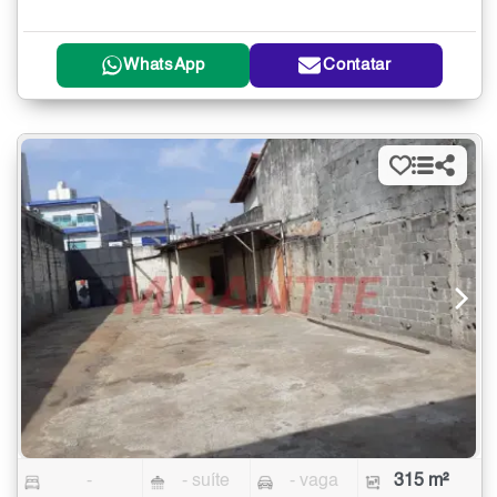
WhatsApp
Contatar
-
- suíte
- vaga
315 m²