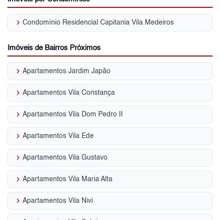
keyboard_arrow_right
Condomínio Residencial Capitania Vila Medeiros
Imóveis de Bairros Próximos
keyboard_arrow_right
Apartamentos Jardim Japão
keyboard_arrow_right
Apartamentos Vila Constança
keyboard_arrow_right
Apartamentos Vila Dom Pedro II
keyboard_arrow_right
Apartamentos Vila Ede
keyboard_arrow_right
Apartamentos Vila Gustavo
keyboard_arrow_right
Apartamentos Vila Maria Alta
keyboard_arrow_right
Apartamentos Vila Nivi