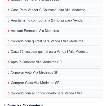
keyboard_arrow_right
Casa Para Vender C Churrasqueira Vila Medeiros - SP
keyboard_arrow_right
Apartamento com portaria 24 horas para Venda | Vila Medeiros
keyboard_arrow_right
Aceitam Permuta| Vila Medeiros
keyboard_arrow_right
Sobrado com quintal para Venda | Vila Medeiros
keyboard_arrow_right
Casa Térrea com quintal para Venda | Vila Medeiros
keyboard_arrow_right
Apto P Comprar Vila Medeiros SP
keyboard_arrow_right
Comprar Apto Vila Medeiros SP
keyboard_arrow_right
Comprar Casa Vila Medeiros SP
keyboard_arrow_right
Sobrado com ar condicionado para Venda | Vila Medeiros
Imóveis por Condomínios