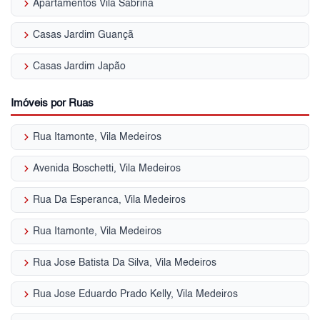
keyboard_arrow_right
Apartamentos Vila Sabrina
keyboard_arrow_right
Casas Jardim Guançã
keyboard_arrow_right
Casas Jardim Japão
Imóveis por Ruas
keyboard_arrow_right
Rua Itamonte, Vila Medeiros
keyboard_arrow_right
Avenida Boschetti, Vila Medeiros
keyboard_arrow_right
Rua Da Esperanca, Vila Medeiros
keyboard_arrow_right
Rua Itamonte, Vila Medeiros
keyboard_arrow_right
Rua Jose Batista Da Silva, Vila Medeiros
keyboard_arrow_right
Rua Jose Eduardo Prado Kelly, Vila Medeiros