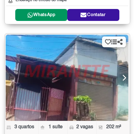
Endereço no círculo do mapa
WhatsApp
Contatar
3 quartos
1 suíte
2 vagas
202 m²