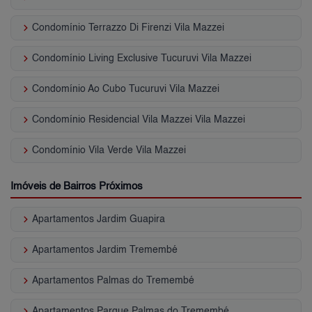
keyboard_arrow_right
Condomínio Terrazzo Di Firenzi Vila Mazzei
keyboard_arrow_right
Condomínio Living Exclusive Tucuruvi Vila Mazzei
keyboard_arrow_right
Condomínio Ao Cubo Tucuruvi Vila Mazzei
keyboard_arrow_right
Condomínio Residencial Vila Mazzei Vila Mazzei
keyboard_arrow_right
Condomínio Vila Verde Vila Mazzei
Imóveis de Bairros Próximos
keyboard_arrow_right
Apartamentos Jardim Guapira
keyboard_arrow_right
Apartamentos Jardim Tremembé
keyboard_arrow_right
Apartamentos Palmas do Tremembé
keyboard_arrow_right
Apartamentos Parque Palmas do Tremembé