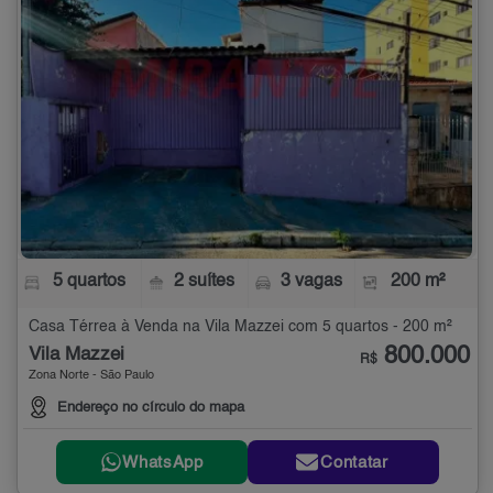
5 quartos
2 suítes
3 vagas
200 m²
Casa Térrea à Venda na Vila Mazzei com 5 quartos - 200 m²
800.000
Vila Mazzei
R$
Zona Norte - São Paulo
Endereço no círculo do mapa
WhatsApp
Contatar