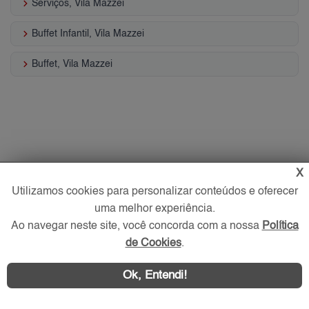
keyboard_arrow_right
Serviços, Vila Mazzei
keyboard_arrow_right
Buffet Infantil, Vila Mazzei
keyboard_arrow_right
Buffet, Vila Mazzei
X
Utilizamos cookies para personalizar conteúdos e oferecer
uma melhor experiência.
Ao navegar neste site, você concorda com a nossa
Política
de Cookies
.
Ok, Entendi!