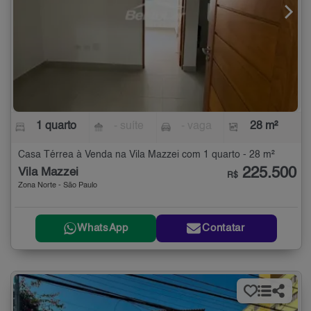
1 quarto
- suíte
- vaga
28 m²
Casa Térrea à Venda na Vila Mazzei com 1 quarto - 28 m²
225.500
Vila Mazzei
R$
Zona Norte - São Paulo
WhatsApp
Contatar