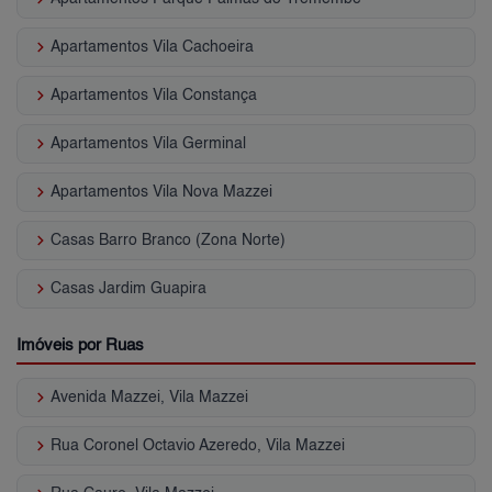
keyboard_arrow_right
Apartamentos Vila Cachoeira
keyboard_arrow_right
Apartamentos Vila Constança
keyboard_arrow_right
Apartamentos Vila Germinal
keyboard_arrow_right
Apartamentos Vila Nova Mazzei
keyboard_arrow_right
Casas Barro Branco (Zona Norte)
keyboard_arrow_right
Casas Jardim Guapira
Imóveis por Ruas
keyboard_arrow_right
Avenida Mazzei, Vila Mazzei
keyboard_arrow_right
Rua Coronel Octavio Azeredo, Vila Mazzei