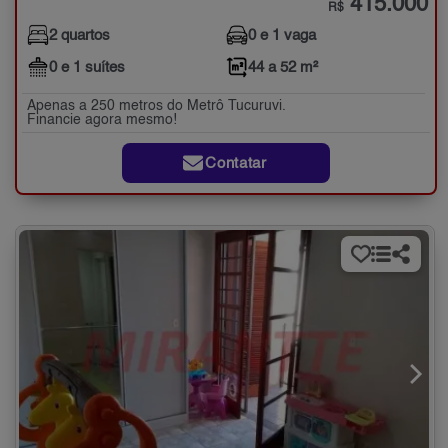
415.000
R$
2 quartos
0 e 1 vaga
0 e 1 suítes
44 a 52 m²
Apenas a 250 metros do Metrô Tucuruvi.
Financie agora mesmo!
Contatar