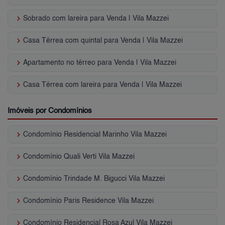
keyboard_arrow_right
Sobrado com lareira para Venda | Vila Mazzei
keyboard_arrow_right
Casa Térrea com quintal para Venda | Vila Mazzei
keyboard_arrow_right
Apartamento no térreo para Venda | Vila Mazzei
keyboard_arrow_right
Casa Térrea com lareira para Venda | Vila Mazzei
Imóveis por Condomínios
keyboard_arrow_right
Condomínio Residencial Marinho Vila Mazzei
keyboard_arrow_right
Condomínio Quali Verti Vila Mazzei
keyboard_arrow_right
Condomínio Trindade M. Bigucci Vila Mazzei
keyboard_arrow_right
Condomínio Paris Residence Vila Mazzei
keyboard_arrow_right
Condomínio Residencial Rosa Azul Vila Mazzei