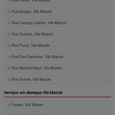
keyboard_arrow_right
Rua Caure, Vila Mazzei
keyboard_arrow_right
Rua Aragao, Vila Mazzei
keyboard_arrow_right
Rua Conego Ladeira, Vila Mazzei
keyboard_arrow_right
Rua Quixere, Vila Mazzei
keyboard_arrow_right
Rua Purus, Vila Mazzei
keyboard_arrow_right
Rua Das Gamboas, Vila Mazzei
keyboard_arrow_right
Rua Manuel Gaya, Vila Mazzei
keyboard_arrow_right
Rua Duarte, Vila Mazzei
Serviços em destaque Vila Mazzei
keyboard_arrow_right
Festas, Vila Mazzei