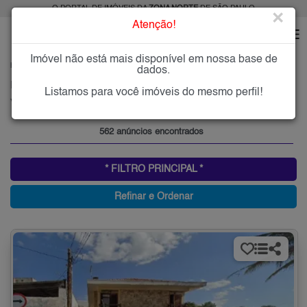
O PORTAL DE IMÓVEIS DA
ZONA NORTE
DE SÃO PAULO
×
Atenção!
Imóvel não está mais disponível em nossa base de
HOME
ZONA NORTE
COMPRAR
VILA MAZZEI
dados.
Imóveis à Venda na Vila Mazzei, Zona Norte de São Paulo
Listamos para você imóveis do mesmo perfil!
Vila Mazzei, Zona Norte
562 anúncios encontrados
* FILTRO PRINCIPAL *
Refinar e Ordenar