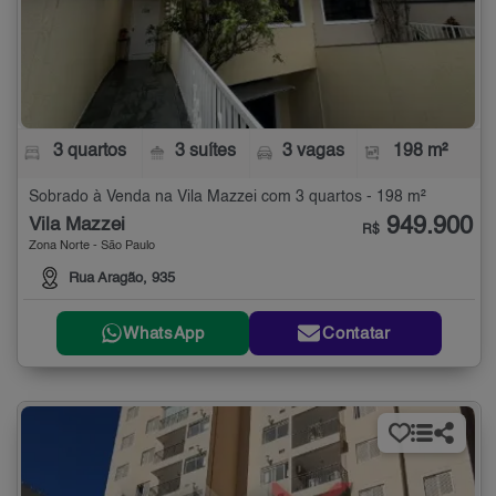
3 quartos
3 suítes
3 vagas
198 m²
Sobrado à Venda na Vila Mazzei com 3 quartos - 198 m²
949.900
Vila Mazzei
R$
Zona Norte - São Paulo
Rua Aragão, 935
WhatsApp
Contatar