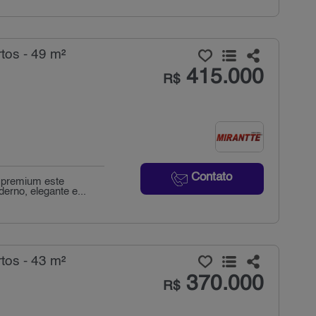
tos - 49 m²
415.000
R$
Contato
 premium este
rno, elegante e...
tos - 43 m²
370.000
R$