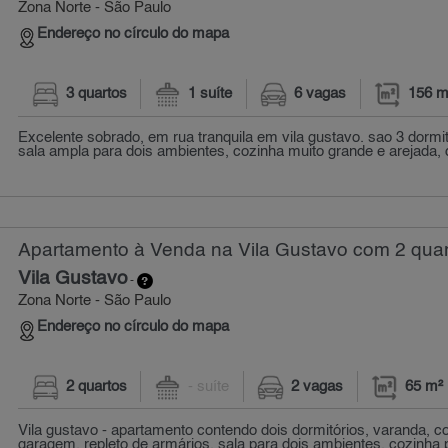
Zona Norte - São Paulo
Endereço no círculo do mapa
3 quartos
1 suíte
6 vagas
156 m
Excelente sobrado, em rua tranquila em vila gustavo. sao 3 dormit
sala ampla para dois ambientes, cozinha muito grande e arejada, 
Apartamento à Venda na Vila Gustavo com 2 quar
Vila Gustavo
-
Zona Norte - São Paulo
Endereço no círculo do mapa
2 quartos
- suíte
2 vagas
65 m²
Vila gustavo - apartamento contendo dois dormitórios, varanda, 
garagem, repleto de armários, sala para dois ambientes, cozinha p