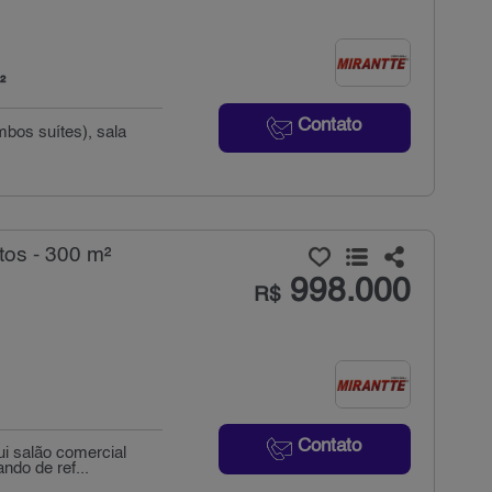
²
Contato
mbos suítes), sala
tos - 300 m²
998.000
R$
Contato
i salão comercial
ndo de ref...