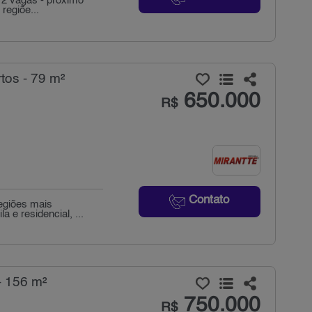
 2 vagas - próximo
regiõe...
tos - 79 m²
650.000
R$
Contato
egiões mais
 e residencial, ...
- 156 m²
750.000
R$