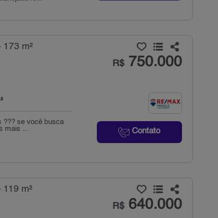
- 173 m²
750.000
R$
²
as ??? se você busca
 mais ...
Contato
- 119 m²
640.000
R$