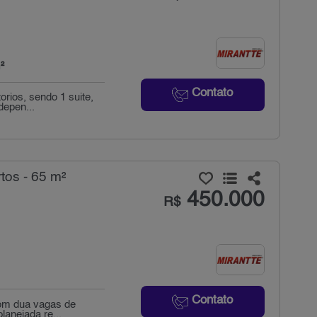
²
Contato
orios, sendo 1 suite,
depen...
tos - 65 m²
450.000
R$
Contato
com dua vagas de
lanejada re...