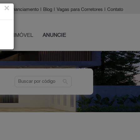
×
a?
|
Financiamento
|
Blog
|
Vagas para Corretores
|
Contato
 SEU IMÓVEL
ANUNCIE
search