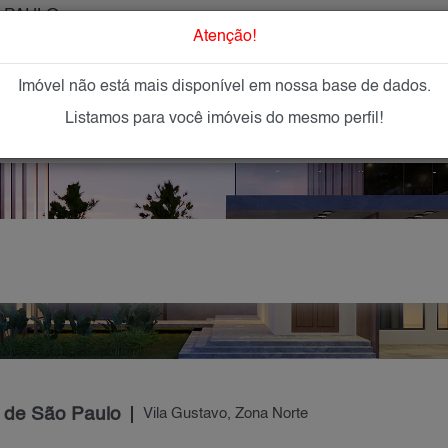
 PAULO
O que Procur
Atenção!
Imóvel não está mais disponível em nossa base de dados.
GAR
IMÓVEIS NOVOS
IMOBILIÁRIAS
OFEREÇA
Listamos para você imóveis do mesmo perfil!
e de São Paulo
Vila Gustavo, Zona Norte