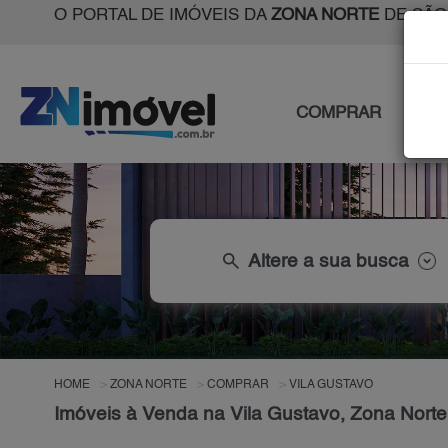
O PORTAL DE IMÓVEIS DA
ZONA NORTE
DE SÃO
COMPRAR
ALU
search
Altere a sua busca
HOME
ZONA NORTE
COMPRAR
VILA GUSTAVO
Imóveis à Venda na Vila Gustavo, Zona Nort