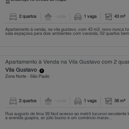
2 quartos
- suíte
1 vaga
43 m²
Apartamento à venda, na vila gustavo, com 43 m2, novo nunca h
sala espaçosa para dois ambientes com varanda, 02 quartos bem a
Apartamento à Venda na Vila Gustavo com 2 quar
Vila Gustavo
-
Zona Norte - São Paulo
2 quartos
- suíte
1 vaga
36 m²
Rua augusto de lima 39 fácil acesso ao metrô tucuruvi excelente 
a avenida guapira, av júlio buono e um comércio marav...