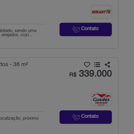
Contato
abitado, sendo uma
rejados, cozi...
tos - 36 m²
339.000
R$
Contato
localização, próximo