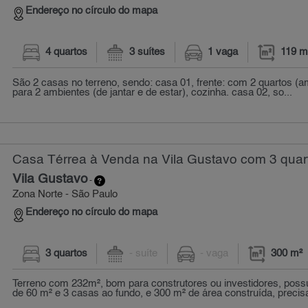
Endereço no círculo do mapa
4 quartos
3 suítes
1 vaga
119 m
São 2 casas no terreno, sendo: casa 01, frente: com 2 quartos (a
para 2 ambientes (de jantar e de estar), cozinha. casa 02, so...
Casa Térrea à Venda na Vila Gustavo com 3 quar
Vila Gustavo
-
Zona Norte - São Paulo
Endereço no círculo do mapa
3 quartos
- suíte
- vaga
300 m²
Terreno com 232m², bom para construtores ou investidores, possu
de 60 m² e 3 casas ao fundo, e 300 m² de área construída, precisa