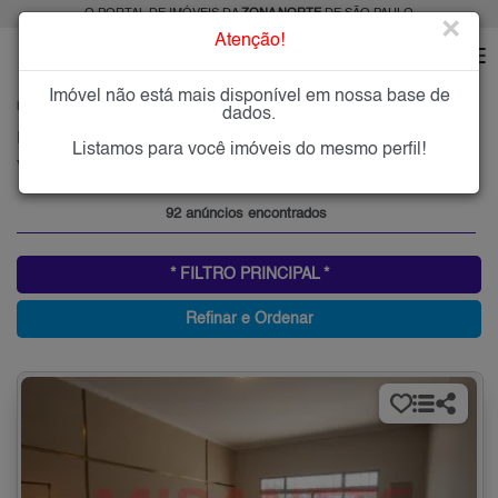
O PORTAL DE IMÓVEIS DA
ZONA NORTE
DE SÃO PAULO
×
Atenção!
Imóvel não está mais disponível em nossa base de
HOME
ZONA NORTE
COMPRAR
VILA EDE
dados.
Imóveis à Venda na Vila Ede, Zona Norte de São Paulo
Listamos para você imóveis do mesmo perfil!
Vila Ede, Zona Norte
92 anúncios encontrados
* FILTRO PRINCIPAL *
Refinar e Ordenar