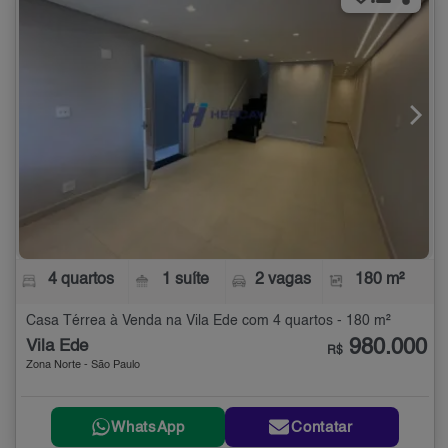
4 quartos
1 suíte
2 vagas
180 m²
Casa Térrea à Venda na Vila Ede com 4 quartos - 180 m²
980.000
Vila Ede
R$
Zona Norte - São Paulo
WhatsApp
Contatar