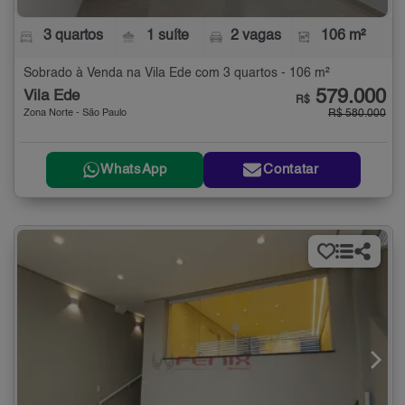
3 quartos
1 suíte
2 vagas
106 m²
Sobrado à Venda na Vila Ede com 3 quartos - 106 m²
579.000
Vila Ede
R$
Zona Norte - São Paulo
R$ 580.000
WhatsApp
Contatar