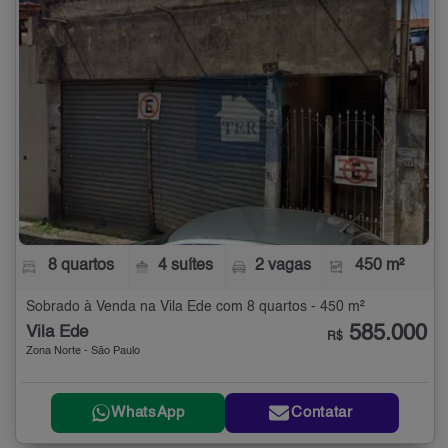
8 quartos
4 suítes
2 vagas
450 m²
Sobrado à Venda na Vila Ede com 8 quartos - 450 m²
585.000
Vila Ede
R$
Zona Norte - São Paulo
WhatsApp
Contatar