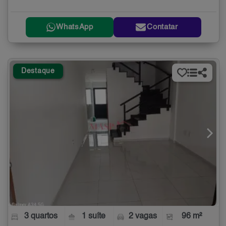
WhatsApp
Contatar
Destaque
3 quartos
1 suíte
2 vagas
96 m²