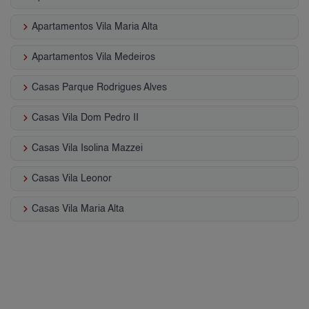
keyboard_arrow_right
Apartamentos Vila Maria Alta
keyboard_arrow_right
Apartamentos Vila Medeiros
keyboard_arrow_right
Casas Parque Rodrigues Alves
keyboard_arrow_right
Casas Vila Dom Pedro II
keyboard_arrow_right
Casas Vila Isolina Mazzei
keyboard_arrow_right
Casas Vila Leonor
keyboard_arrow_right
Casas Vila Maria Alta