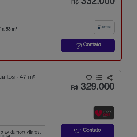
332.000
R$
7 a 63 m²
Contato
artos - 47 m²
329.000
R$
Contato
o av dumont vilares,
uruvi...