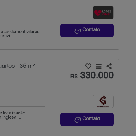
Contato
o av dumont vilares,
uruvi...
artos - 35 m²
330.000
R$
e localização
inglesa. ...
Contato