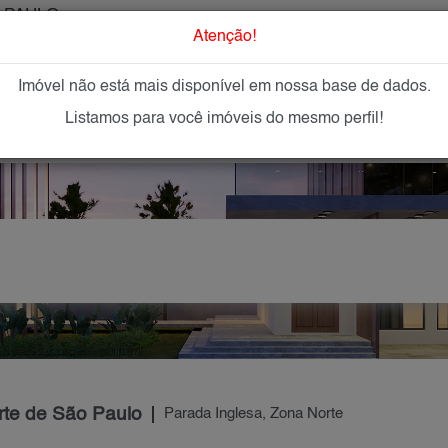
 PAULO
O que Procur
Atenção!
Imóvel não está mais disponível em nossa base de dados.
GAR
IMÓVEIS NOVOS
IMOBILIÁRIAS
OFEREÇA
Listamos para você imóveis do mesmo perfil!
rte de São Paulo
Parada Inglesa, Zona Norte