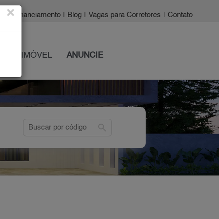
×
a?
|
Financiamento
|
Blog
|
Vagas para Corretores
|
Contato
 SEU IMÓVEL
ANUNCIE
search