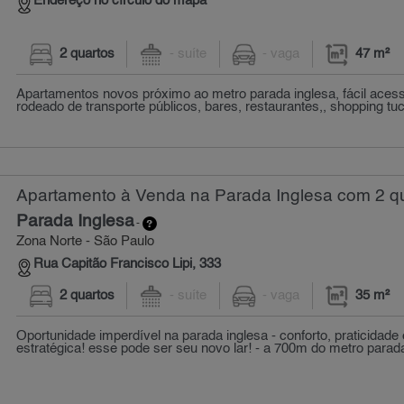
Endereço no círculo do mapa
2 quartos
- suíte
- vaga
47 m²
Apartamentos novos próximo ao metro parada inglesa, fácil acess
rodeado de transporte públicos, bares, restaurantes,, shopping tuc
Apartamento à Venda na Parada Inglesa com 2 qu
Parada Inglesa
-
Zona Norte - São Paulo
Rua Capitão Francisco Lipi, 333
2 quartos
- suíte
- vaga
35 m²
Oportunidade imperdível na parada inglesa - conforto, praticidade 
estratégica! esse pode ser seu novo lar! - a 700m do metro parada 