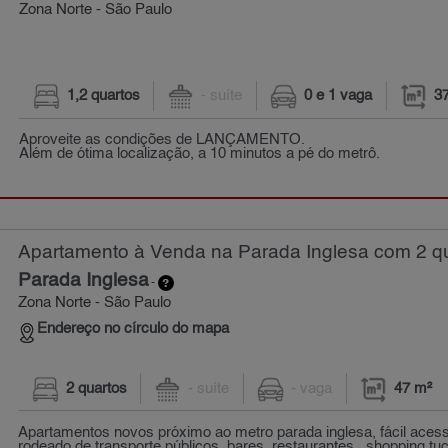
Zona Norte - São Paulo
1,2 quartos
- suíte
0 e 1 vaga
3
Aproveite as condições de LANÇAMENTO.
Além de ótima localização, a 10 minutos a pé do metrô.
Apartamento à Venda na Parada Inglesa com 2 qu
Parada Inglesa
-
Zona Norte - São Paulo
Endereço no círculo do mapa
2 quartos
- suíte
- vaga
47 m²
Apartamentos novos próximo ao metro parada inglesa, fácil acess
rodeado de transporte públicos, bares, restaurantes,, shopping tuc