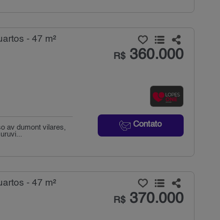
artos - 47 m²
360.000
R$
Contato
o av dumont vilares,
uruvi...
artos - 47 m²
370.000
R$