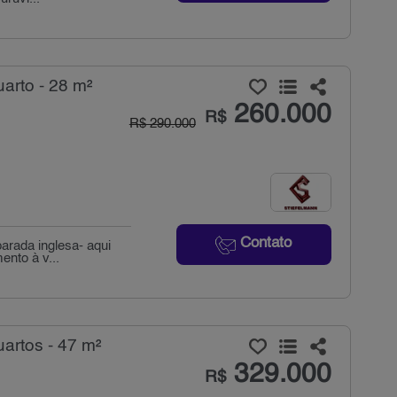
arto - 28 m²
260.000
R$
R$ 290.000
Contato
arada inglesa- aqui
nto à v...
artos - 47 m²
329.000
R$