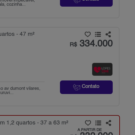
 imóvel impecável,
a, cozinha...
artos - 47 m²
334.000
R$
Contato
o av dumont vilares,
uruvi...
 1,2 quartos - 37 a 63 m²
A PARTIR DE