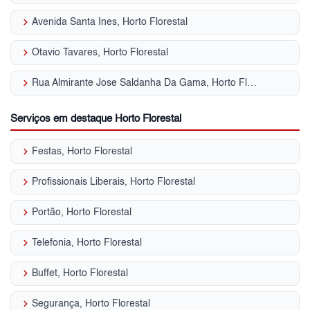
keyboard_arrow_right
Avenida Santa Ines, Horto Florestal
keyboard_arrow_right
Otavio Tavares, Horto Florestal
keyboard_arrow_right
Rua Almirante Jose Saldanha Da Gama, Horto Florestal
Serviços em destaque Horto Florestal
keyboard_arrow_right
Festas, Horto Florestal
keyboard_arrow_right
Profissionais Liberais, Horto Florestal
keyboard_arrow_right
Portão, Horto Florestal
keyboard_arrow_right
Telefonia, Horto Florestal
keyboard_arrow_right
Buffet, Horto Florestal
keyboard_arrow_right
Segurança, Horto Florestal