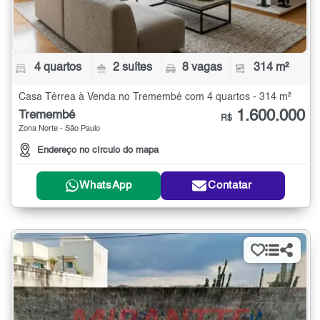
4 quartos
2 suítes
8 vagas
314 m²
Casa Térrea à Venda no Tremembé com 4 quartos - 314 m²
1.600.000
Tremembé
R$
Zona Norte - São Paulo
Endereço no círculo do mapa
WhatsApp
Contatar