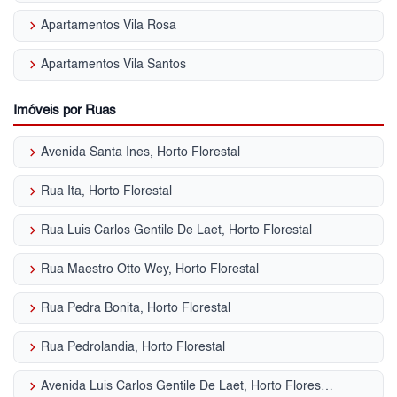
keyboard_arrow_right
Apartamentos Vila Rosa
keyboard_arrow_right
Apartamentos Vila Santos
Imóveis por Ruas
keyboard_arrow_right
Avenida Santa Ines, Horto Florestal
keyboard_arrow_right
Rua Ita, Horto Florestal
keyboard_arrow_right
Rua Luis Carlos Gentile De Laet, Horto Florestal
keyboard_arrow_right
Rua Maestro Otto Wey, Horto Florestal
keyboard_arrow_right
Rua Pedra Bonita, Horto Florestal
keyboard_arrow_right
Rua Pedrolandia, Horto Florestal
keyboard_arrow_right
Avenida Luis Carlos Gentile De Laet, Horto Florestal