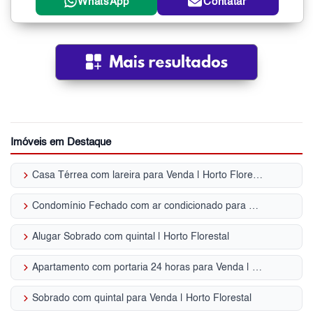
WhatsApp
Contatar
Imóveis em Destaque
keyboard_arrow_right
Casa Térrea com lareira para Venda | Horto Florestal
keyboard_arrow_right
Condomínio Fechado com ar condicionado para Venda | Horto Florestal
keyboard_arrow_right
Alugar Sobrado com quintal | Horto Florestal
keyboard_arrow_right
Apartamento com portaria 24 horas para Venda | Horto Florestal
keyboard_arrow_right
Sobrado com quintal para Venda | Horto Florestal