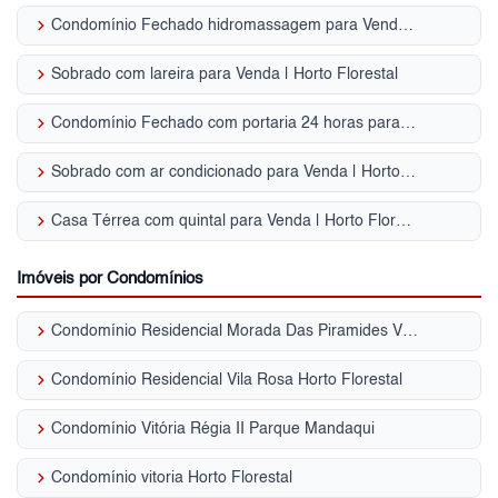
keyboard_arrow_right
Condomínio Fechado hidromassagem para Venda | Horto Florestal
keyboard_arrow_right
Sobrado com lareira para Venda | Horto Florestal
keyboard_arrow_right
Condomínio Fechado com portaria 24 horas para Venda | Horto Florestal
keyboard_arrow_right
Sobrado com ar condicionado para Venda | Horto Florestal
keyboard_arrow_right
Casa Térrea com quintal para Venda | Horto Florestal
Imóveis por Condomínios
keyboard_arrow_right
Condomínio Residencial Morada Das Piramides Vila Amália (Zona Norte)
keyboard_arrow_right
Condomínio Residencial Vila Rosa Horto Florestal
keyboard_arrow_right
Condomínio Vitória Régia II Parque Mandaqui
keyboard_arrow_right
Condomínio vitoria Horto Florestal