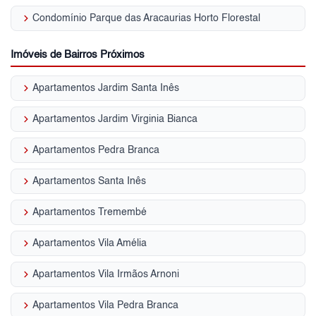
keyboard_arrow_right
Condomínio Parque das Aracaurias Horto Florestal
Imóveis de Bairros Próximos
keyboard_arrow_right
Apartamentos Jardim Santa Inês
keyboard_arrow_right
Apartamentos Jardim Virginia Bianca
keyboard_arrow_right
Apartamentos Pedra Branca
keyboard_arrow_right
Apartamentos Santa Inês
keyboard_arrow_right
Apartamentos Tremembé
keyboard_arrow_right
Apartamentos Vila Amélia
keyboard_arrow_right
Apartamentos Vila Irmãos Arnoni
keyboard_arrow_right
Apartamentos Vila Pedra Branca