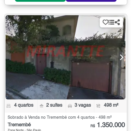
4 quartos
2 suítes
3 vagas
498 m²
Sobrado à Venda no Tremembé com 4 quartos - 498 m²
1.350.000
Tremembé
R$
Zona Norte - São Paulo