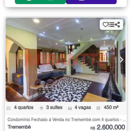
4 quartos
3 suítes
4 vagas
450 m²
Condomínio Fechado à Venda no Tremembé com 4 quartos - 450 m²
2.600.000
Tremembé
R$