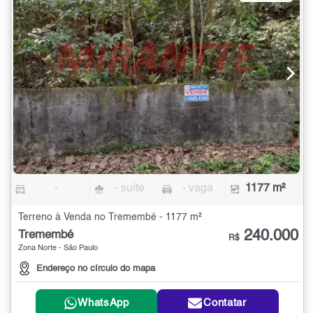
-
- suíte
- vaga
1177 m²
Terreno à Venda no Tremembé - 1177 m²
240.000
Tremembé
R$
Zona Norte - São Paulo
Endereço no círculo do mapa
WhatsApp
Contatar