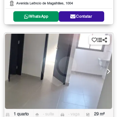
Avenida Leôncio de Magalhães, 1004
WhatsApp
Contatar
1 quarto
- suíte
- vaga
29 m²