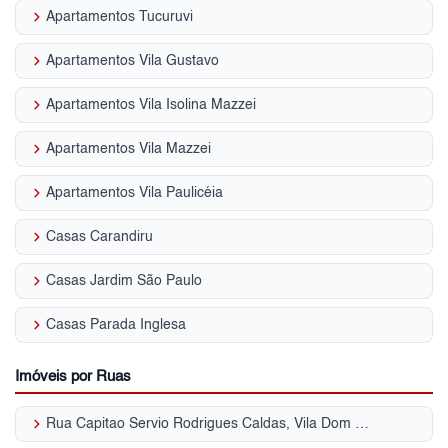
keyboard_arrow_right
Apartamentos Tucuruvi
keyboard_arrow_right
Apartamentos Vila Gustavo
keyboard_arrow_right
Apartamentos Vila Isolina Mazzei
keyboard_arrow_right
Apartamentos Vila Mazzei
keyboard_arrow_right
Apartamentos Vila Paulicéia
keyboard_arrow_right
Casas Carandiru
keyboard_arrow_right
Casas Jardim São Paulo
keyboard_arrow_right
Casas Parada Inglesa
Imóveis por Ruas
keyboard_arrow_right
Rua Capitao Servio Rodrigues Caldas, Vila Dom Pedro II