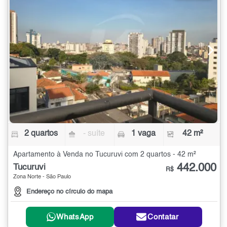
2 quartos
- suíte
1 vaga
42 m²
Apartamento à Venda no Tucuruvi com 2 quartos - 42 m²
442.000
Tucuruvi
R$
Zona Norte - São Paulo
Endereço no círculo do mapa
WhatsApp
Contatar