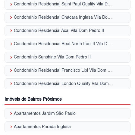
keyboard_arrow_right
Condomínio Residencial Saint Paul Quality Vila Dom Pedro II
keyboard_arrow_right
Condomínio Residencial Chácara Inglesa Vila Dom Pedro II
keyboard_arrow_right
Condomínio Residencial Acai Vila Dom Pedro II
keyboard_arrow_right
Condomínio Residencial Real North Iraci II Vila Dom Pedro II
keyboard_arrow_right
Condomínio Sunshine Vila Dom Pedro II
keyboard_arrow_right
Condomínio Residencial Francisco Lipi Vila Dom Pedro II
keyboard_arrow_right
Condomínio Residencial London Quality Vila Dom Pedro II
Imóveis de Bairros Próximos
keyboard_arrow_right
Apartamentos Jardim São Paulo
keyboard_arrow_right
Apartamentos Parada Inglesa