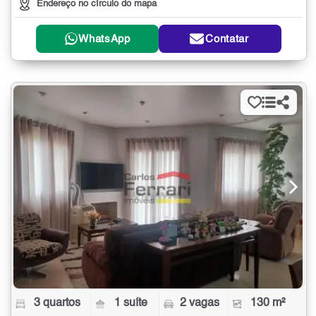
Endereço no círculo do mapa
WhatsApp
Contatar
3 quartos
1 suíte
2 vagas
130 m²