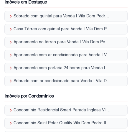
Imóveis em Destaque
keyboard_arrow_right
Sobrado com quintal para Venda | Vila Dom Pedro II
keyboard_arrow_right
Casa Térrea com quintal para Venda | Vila Dom Pedro II
keyboard_arrow_right
Apartamento no térreo para Venda | Vila Dom Pedro II
keyboard_arrow_right
Apartamento com ar condicionado para Venda | Vila Dom Pedro II
keyboard_arrow_right
Apartamento com portaria 24 horas para Venda | Vila Dom Pedro II
keyboard_arrow_right
Sobrado com ar condicionado para Venda | Vila Dom Pedro II
Imóveis por Condomínios
keyboard_arrow_right
Condomínio Residencial Smart Parada Inglesa Vila Dom Pedro II
keyboard_arrow_right
Condomínio Saint Peter Quality Vila Dom Pedro II