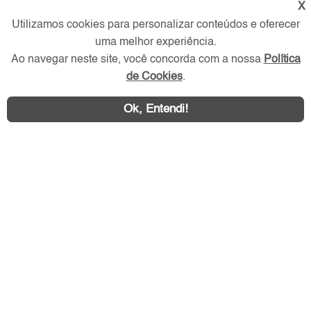
X
Utilizamos cookies para personalizar conteúdos e oferecer
Redes Sociais
uma melhor experiência.
Ao navegar neste site, você concorda com a nossa
Política
de Cookies
.
Ok, Entendi!
Área exclusiva aos anunciantes,
acesse sua conta: