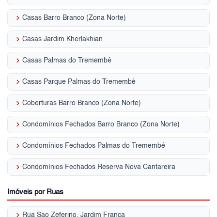
keyboard_arrow_right
Casas Barro Branco (Zona Norte)
keyboard_arrow_right
Casas Jardim Kherlakhian
keyboard_arrow_right
Casas Palmas do Tremembé
keyboard_arrow_right
Casas Parque Palmas do Tremembé
keyboard_arrow_right
Coberturas Barro Branco (Zona Norte)
keyboard_arrow_right
Condomínios Fechados Barro Branco (Zona Norte)
keyboard_arrow_right
Condomínios Fechados Palmas do Tremembé
keyboard_arrow_right
Condomínios Fechados Reserva Nova Cantareira
Imóveis por Ruas
keyboard_arrow_right
Rua Sao Zeferino, Jardim França