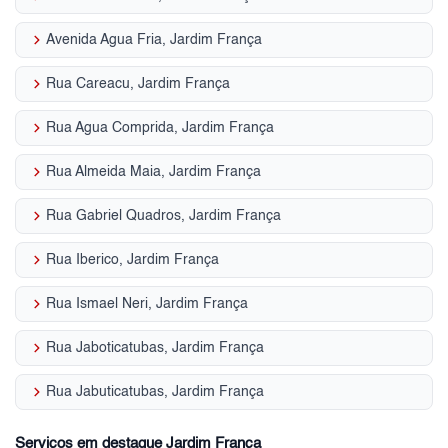
keyboard_arrow_right
Avenida Agua Fria, Jardim França
keyboard_arrow_right
Rua Careacu, Jardim França
keyboard_arrow_right
Rua Agua Comprida, Jardim França
keyboard_arrow_right
Rua Almeida Maia, Jardim França
keyboard_arrow_right
Rua Gabriel Quadros, Jardim França
keyboard_arrow_right
Rua Iberico, Jardim França
keyboard_arrow_right
Rua Ismael Neri, Jardim França
keyboard_arrow_right
Rua Jaboticatubas, Jardim França
keyboard_arrow_right
Rua Jabuticatubas, Jardim França
Serviços em destaque Jardim França