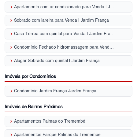
keyboard_arrow_right
Apartamento com ar condicionado para Venda | Jardim França
keyboard_arrow_right
Sobrado com lareira para Venda | Jardim França
keyboard_arrow_right
Casa Térrea com quintal para Venda | Jardim França
keyboard_arrow_right
Condomínio Fechado hidromassagem para Venda | Jardim França
keyboard_arrow_right
Alugar Sobrado com quintal | Jardim França
Imóveis por Condomínios
keyboard_arrow_right
Condomínio Jardim França Jardim França
Imóveis de Bairros Próximos
keyboard_arrow_right
Apartamentos Palmas do Tremembé
keyboard_arrow_right
Apartamentos Parque Palmas do Tremembé