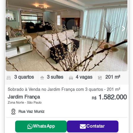
3 quartos
3 suítes
4 vagas
201 m²
Sobrado à Venda no Jardim França com 3 quartos - 201 m²
1.582.000
Jardim França
R$
Zona Norte - São Paulo
Rua Vaz Muniz
WhatsApp
Contatar