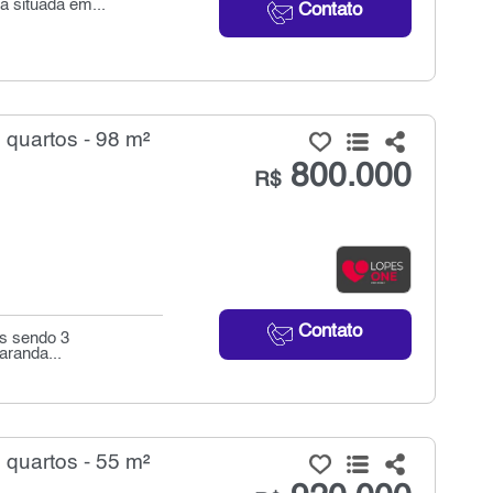
á situada em...
Contato
quartos - 98 m²
800.000
R$
Contato
os sendo 3
aranda...
quartos - 55 m²