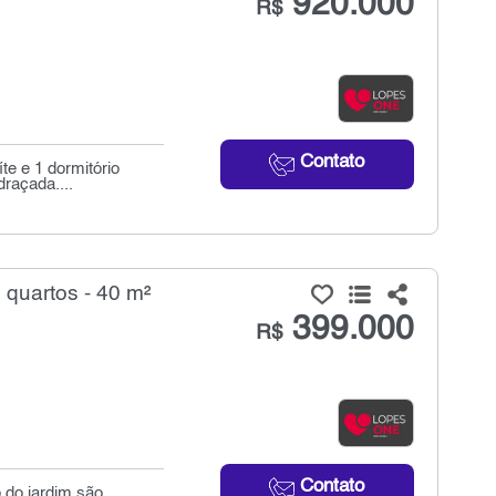
920.000
R$
Contato
te e 1 dormitório
draçada....
quartos - 40 m²
399.000
R$
Contato
 do jardim são