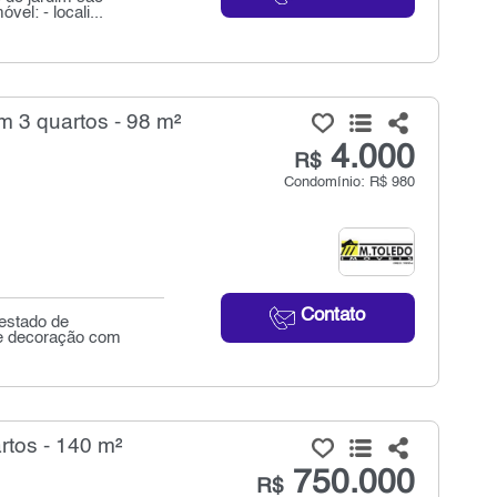
el: - locali...
 3 quartos - 98 m²
4.000
R$
Condomínio: R$ 980
Contato
 estado de
 e decoração com
tos - 140 m²
750.000
R$