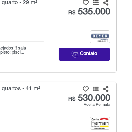
quarto - 29 m²
535.000
R$
ejados!!! sala
eto: pisci...
Contato
quartos - 41 m²
530.000
R$
Aceita Permuta