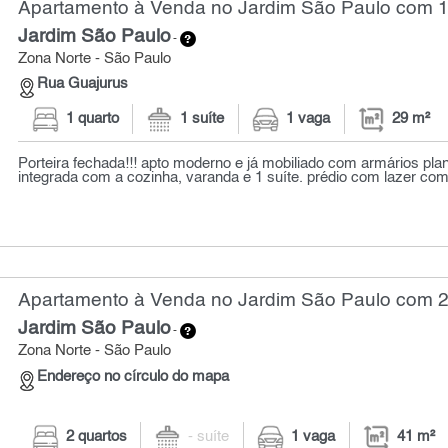
Apartamento à Venda no Jardim São Paulo com 1 
Jardim São Paulo
-
Zona Norte - São Paulo
Rua Guajurus
1 quarto
1 suíte
1 vaga
29 m²
Porteira fechada!!! apto moderno e já mobiliado com armários plan
integrada com a cozinha, varanda e 1 suíte. prédio com lazer compl
Apartamento à Venda no Jardim São Paulo com 2 
Jardim São Paulo
-
Zona Norte - São Paulo
Endereço no círculo do mapa
2 quartos
- suíte
1 vaga
41 m²