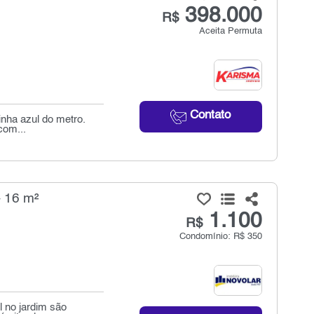
398.000
R$
Aceita Permuta
Contato
inha azul do metro.
com...
- 16 m²
1.100
R$
Condomínio: R$ 350
l no jardim são