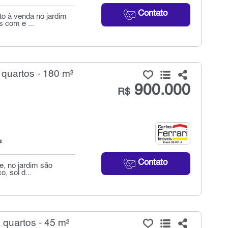
Contato
o à venda no jardim
s com e ...
quartos - 180 m²
900.000
R$
²
Contato
e, no jardim são
, sol d...
quartos - 45 m²