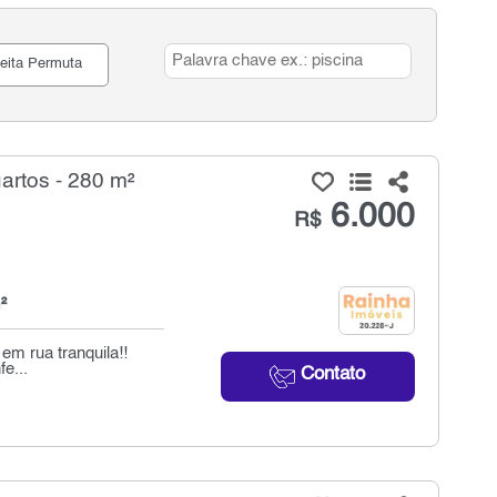
eita Permuta
artos - 280 m²
6.000
R$
²
 em rua tranquila!!
e...
Contato