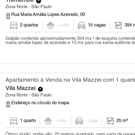
Tremembé
-
Zona Norte - São Paulo
Rua Maria Amália Lopes Azevedo, 00
2 quartos
- suíte
15 vagas
394 
Galpão contendo aproximadamente 354 ms ² de esquina contendo
maria amália lopes de azevedo e 13 ms para rua santa eufêmia do
Apartamento à Venda na Vila Mazzei com 1 quarto
Vila Mazzei
-
Zona Norte - São Paulo
Endereço no círculo do mapa
1 quarto
- suíte
- vaga
25 m²
Ótimo studio, andar alto, 25 metros quadrado, sem vaga de garag