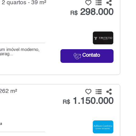
 quartos - 39 m²
298.000
R$
 um imóvel moderno,
arag...
Contato
 262 m²
1.150.000
R$
²