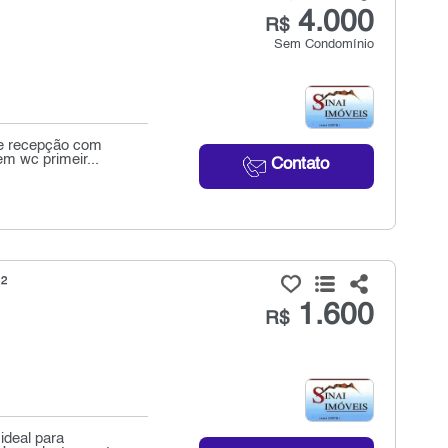
4.000
R$
Sem Condomínio
de recepção com
m wc primeir...
Contato
²
1.600
R$
ideal para