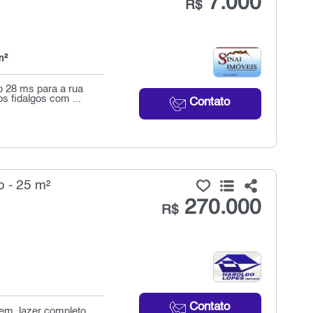
7.000
R$
m²
 28 ms para a rua
s fidalgos com ...
Contato
 - 25 m²
270.000
R$
Contato
em, lazer completo,