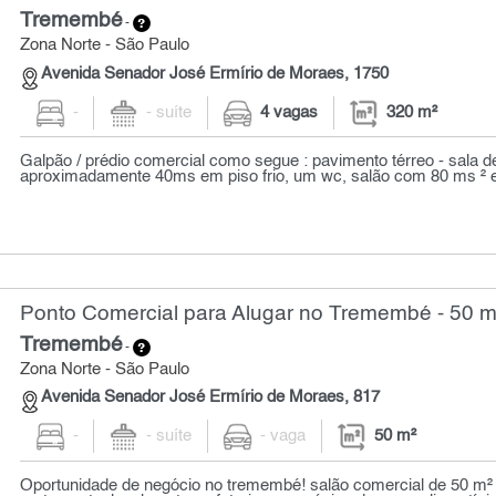
Tremembé
-
Zona Norte - São Paulo
Avenida Senador José Ermírio de Moraes, 1750
-
- suíte
4 vagas
320 m²
Galpão / prédio comercial como segue : pavimento térreo - sala 
aproximadamente 40ms em piso frio, um wc, salão com 80 ms ² e
Ponto Comercial para Alugar no Tremembé - 50 m
Tremembé
-
Zona Norte - São Paulo
Avenida Senador José Ermírio de Moraes, 817
-
- suíte
- vaga
50 m²
Oportunidade de negócio no tremembé! salão comercial de 50 m² 