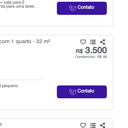
= sala para 2
 para uma lareir...
Contato
com 1 quarto - 32 m²
3.500
R$
Condomínio: R$ 48
t pequeno.
Contato
²