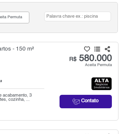
eita Permuta
tos - 150 m²
580.000
R$
Aceita Permuta
²
te acabamento, 3
es, cozinha, ...
Contato