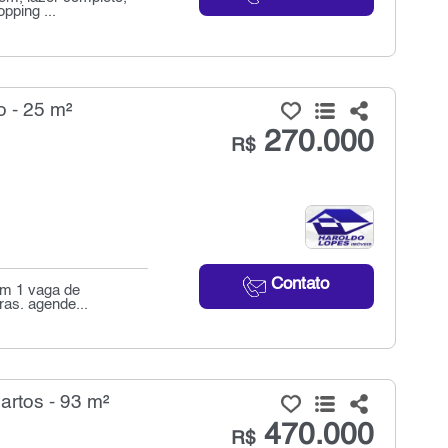
pping ...
 - 25 m²
270.000
R$
Contato
om 1 vaga de
ras. agende...
rtos - 93 m²
470.000
R$