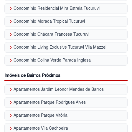
keyboard_arrow_right
Condomínio Residencial Mira Estrela Tucuruvi
keyboard_arrow_right
Condomínio Morada Tropical Tucuruvi
keyboard_arrow_right
Condomínio Chácara Francesa Tucuruvi
keyboard_arrow_right
Condomínio Living Exclusive Tucuruvi Vila Mazzei
keyboard_arrow_right
Condomínio Colina Verde Parada Inglesa
Imóveis de Bairros Próximos
keyboard_arrow_right
Apartamentos Jardim Leonor Mendes de Barros
keyboard_arrow_right
Apartamentos Parque Rodrigues Alves
keyboard_arrow_right
Apartamentos Parque Vitória
keyboard_arrow_right
Apartamentos Vila Cachoeira