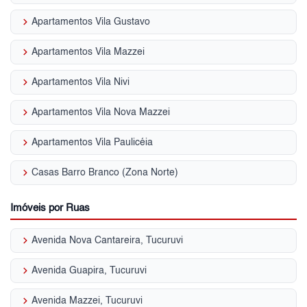
keyboard_arrow_right
Apartamentos Vila Gustavo
keyboard_arrow_right
Apartamentos Vila Mazzei
keyboard_arrow_right
Apartamentos Vila Nivi
keyboard_arrow_right
Apartamentos Vila Nova Mazzei
keyboard_arrow_right
Apartamentos Vila Paulicéia
keyboard_arrow_right
Casas Barro Branco (Zona Norte)
Imóveis por Ruas
keyboard_arrow_right
Avenida Nova Cantareira, Tucuruvi
keyboard_arrow_right
Avenida Guapira, Tucuruvi
keyboard_arrow_right
Avenida Mazzei, Tucuruvi