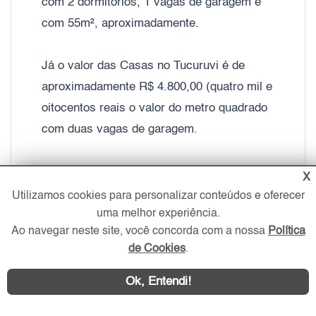
com 2 dormitórios, 1 vagas de garagem e
com 55m², aproximadamente.
Já o valor das Casas no Tucuruvi é de
aproximadamente R$ 4.800,00 (quatro mil e
oitocentos reais o valor do metro quadrado
com duas vagas de garagem.
Nas últimas décadas, foi construído mais
X
de 900 prédios comerciais e cerca de 400
Utilizamos cookies para personalizar conteúdos e oferecer
uma melhor experiência.
ofertas de apartamentos residenciais, o que
Ao navegar neste site, você concorda com a nossa
Política
mostra o grande impacto por conta do
de Cookies
.
fenômeno de verticalização no bairro.
Ok, Entendi!
Suas ruas dão fácil acesso ao comércio,