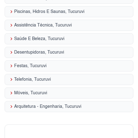
keyboard_arrow_right
Piscinas, Hidros E Saunas, Tucuruvi
keyboard_arrow_right
Assistência Técnica, Tucuruvi
keyboard_arrow_right
Saúde E Beleza, Tucuruvi
keyboard_arrow_right
Desentupidoras, Tucuruvi
keyboard_arrow_right
Festas, Tucuruvi
keyboard_arrow_right
Telefonia, Tucuruvi
keyboard_arrow_right
Móveis, Tucuruvi
keyboard_arrow_right
Arquitetura - Engenharia, Tucuruvi