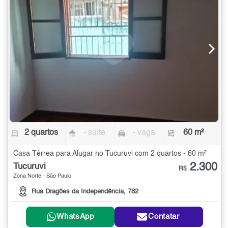
2 quartos
- suíte
- vaga
60 m²
Casa Térrea para Alugar no Tucuruvi com 2 quartos - 60 m²
2.300
Tucuruvi
R$
Zona Norte - São Paulo
Rua Dragões da Independência, 782
WhatsApp
Contatar