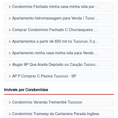
keyboard_arrow_right
Condomínio Fechado minha casa minha vida para Venda | Tucuruvi
keyboard_arrow_right
Apartamento hidromassagem para Venda | Tucuruvi
keyboard_arrow_right
Comprar Condomínio Fechado C Churrasqueira Tucuruvi - SP
keyboard_arrow_right
Apartamentos a partir de 600 mil no Tucuruvi, 3 quartos, Zona Norte, SP
keyboard_arrow_right
Apartamento minha casa minha vida para Venda | Tucuruvi
keyboard_arrow_right
Alugar AP Que Aceita Depósito ou Caução Tucuruvi - SP
keyboard_arrow_right
AP P Comprar C Piscina Tucuruvi - SP
Imóveis por Condomínios
keyboard_arrow_right
Condomínio Varanda Tremembé Tucuruvi
keyboard_arrow_right
Condomínio Tramway da Cantareira Parada Inglesa