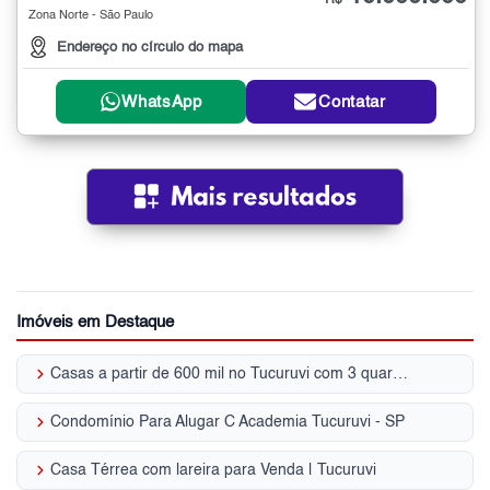
R$
Zona Norte - São Paulo
Endereço no círculo do mapa
WhatsApp
Contatar
Imóveis em Destaque
keyboard_arrow_right
Casas a partir de 600 mil no Tucuruvi com 3 quartos, Zona Norte, SP
keyboard_arrow_right
Condomínio Para Alugar C Academia Tucuruvi - SP
keyboard_arrow_right
Casa Térrea com lareira para Venda | Tucuruvi