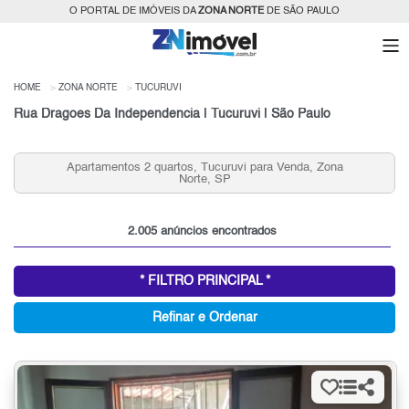
O PORTAL DE IMÓVEIS DA
ZONA NORTE
DE SÃO PAULO
HOME
ZONA NORTE
TUCURUVI
Rua Dragoes Da Independencia | Tucuruvi | São Paulo
s, Tucuruvi para Venda, Zona
Casas que Aceitam Permuta n
orte, SP
SP para 
2.005 anúncios encontrados
* FILTRO PRINCIPAL *
Refinar e Ordenar