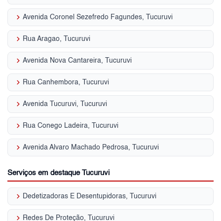
keyboard_arrow_right
Avenida Coronel Sezefredo Fagundes, Tucuruvi
keyboard_arrow_right
Rua Aragao, Tucuruvi
keyboard_arrow_right
Avenida Nova Cantareira, Tucuruvi
keyboard_arrow_right
Rua Canhembora, Tucuruvi
keyboard_arrow_right
Avenida Tucuruvi, Tucuruvi
keyboard_arrow_right
Rua Conego Ladeira, Tucuruvi
keyboard_arrow_right
Avenida Alvaro Machado Pedrosa, Tucuruvi
Serviços em destaque Tucuruvi
keyboard_arrow_right
Dedetizadoras E Desentupidoras, Tucuruvi
keyboard_arrow_right
Redes De Proteção, Tucuruvi