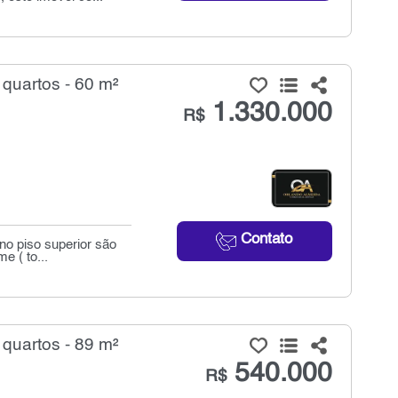
quartos - 60 m²
1.330.000
R$
Contato
 no piso superior são
e ( to...
quartos - 89 m²
540.000
R$