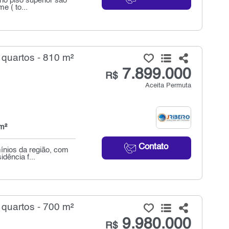
 no piso superior são
e ( to...
quartos - 810 m²
7.899.000
R$
Aceita Permuta
m²
Contato
ínios da região, com
dência f...
quartos - 700 m²
9.980.000
R$