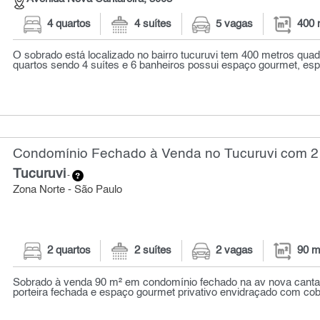
4 quartos
4 suítes
5 vagas
400 
O sobrado está localizado no bairro tucuruvi tem 400 metros qu
quartos sendo 4 suítes e 6 banheiros possui espaço gourmet, espaç
Condomínio Fechado à Venda no Tucuruvi com 2 
Tucuruvi
-
Zona Norte - São Paulo
2 quartos
2 suítes
2 vagas
90 m
Sobrado à venda 90 m² em condomínio fechado na av nova canta
porteira fechada e espaço gourmet privativo envidraçado com cobe