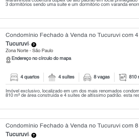
Maravilhosa cobertura duplex de alto padrão em local privilegiado
3 dormitórios sendo uma suite e um dormitório com varanda enorm
Condomínio Fechado à Venda no Tucuruvi com 4 
Tucuruvi
-
Zona Norte - São Paulo
Endereço no círculo do mapa
4 quartos
4 suítes
8 vagas
810 
Imóvel exclusivo, localizado em um dos mais renomados condom
810 m² de área construída e 4 suítes de altíssimo padrão. esta resi
Condomínio Fechado à Venda no Tucuruvi com 8 
Tucuruvi
-