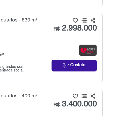
quartos - 630 m²
2.998.000
R$
m²
Contato
as grandes com
ntrada social...
quartos - 400 m²
3.400.000
R$