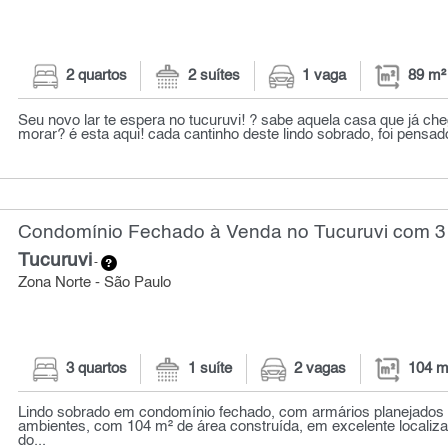
2 quartos
2 suítes
1 vaga
89 m²
Seu novo lar te espera no tucuruvi! ? sabe aquela casa que já che
morar? é esta aqui! cada cantinho deste lindo sobrado, foi pensado
Condomínio Fechado à Venda no Tucuruvi com 3 
Tucuruvi
-
Zona Norte - São Paulo
3 quartos
1 suíte
2 vagas
104 m
Lindo sobrado em condomínio fechado, com armários planejados
ambientes, com 104 m² de área construída, em excelente localiz
do...