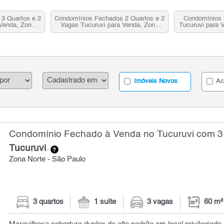
3 Quartos e 2
Condomínios Fechados 2 Quartos e 2
Condomínios 
 Venda, Zona
Vagas Tucuruvi para Venda, Zona
Tucuruvi para 
P
Norte, SP
Imóveis Novos
Ac
Condomínio Fechado à Venda no Tucuruvi com 3 
Tucuruvi
-
Zona Norte - São Paulo
3 quartos
1 suíte
3 vagas
60 m²