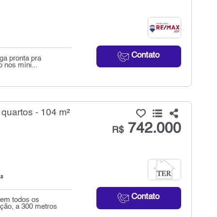
Contato
ga pronta pra
 nos míni...
quartos - 104 m²
742.000
R$
²
Contato
 em todos os
ação, a 300 metros