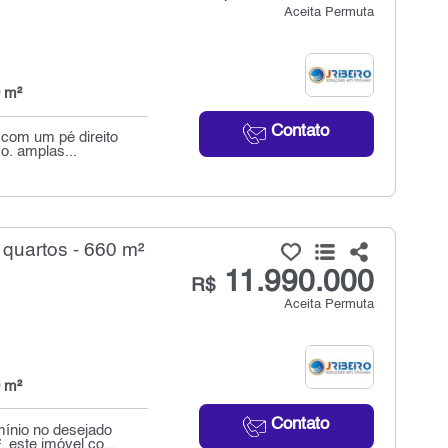
Aceita Permuta
 m²
Contato
 com um pé direito
o. amplas...
quartos - 660 m²
11.990.000
R$
Aceita Permuta
 m²
Contato
ínio no desejado
 este imóvel co...