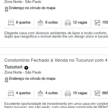
Zona Norte - São Paulo
Endereço no círculo do mapa
8 quartos
8 suítes
12 vagas
700
Elegante casa com diversos ambientes de lazer e muito conforto,
duplo que resignifíca o imóvel dando-lhe um design único e luxuos
Condomínio Fechado à Venda no Tucuruvi com 4 
Tucuruvi
-
Zona Norte - São Paulo
Endereço no círculo do mapa
4 quartos
4 suítes
10 vagas
660
Excelente oportunidade de investimento em uma casa em condom
bairro tucuruvi, em são paulo. com uma área construída de 660m²,