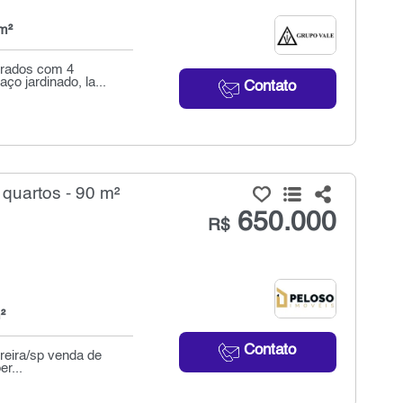
m²
adrados com 4
o jardinado, la...
Contato
quartos - 90 m²
650.000
R$
²
Contato
reira/sp venda de
r...