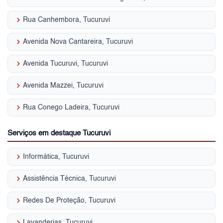
keyboard_arrow_right
Rua Canhembora, Tucuruvi
keyboard_arrow_right
Avenida Nova Cantareira, Tucuruvi
keyboard_arrow_right
Avenida Tucuruvi, Tucuruvi
keyboard_arrow_right
Avenida Mazzei, Tucuruvi
keyboard_arrow_right
Rua Conego Ladeira, Tucuruvi
Serviços em destaque Tucuruvi
keyboard_arrow_right
Informática, Tucuruvi
keyboard_arrow_right
Assistência Técnica, Tucuruvi
keyboard_arrow_right
Redes De Proteção, Tucuruvi
keyboard_arrow_right
Lavanderias, Tucuruvi