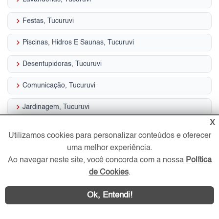
keyboard_arrow_right
Festas, Tucuruvi
keyboard_arrow_right
Piscinas, Hidros E Saunas, Tucuruvi
keyboard_arrow_right
Desentupidoras, Tucuruvi
keyboard_arrow_right
Comunicação, Tucuruvi
keyboard_arrow_right
Jardinagem, Tucuruvi
X
keyboard_arrow_right
Buffet, Tucuruvi
Utilizamos cookies para personalizar conteúdos e oferecer
uma melhor experiência.
Ao navegar neste site, você concorda com a nossa
Política
de Cookies
.
Por que comprar imóvel no
Ok, Entendi!
Tucuruvi?