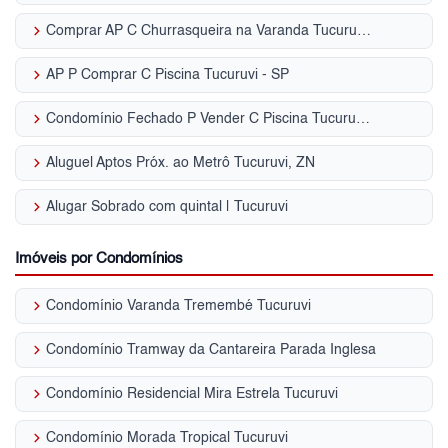
keyboard_arrow_right
Comprar AP C Churrasqueira na Varanda Tucuruvi - SP
keyboard_arrow_right
AP P Comprar C Piscina Tucuruvi - SP
keyboard_arrow_right
Condomínio Fechado P Vender C Piscina Tucuruvi - SP
keyboard_arrow_right
Aluguel Aptos Próx. ao Metrô Tucuruvi, ZN
keyboard_arrow_right
Alugar Sobrado com quintal | Tucuruvi
Imóveis por Condomínios
keyboard_arrow_right
Condomínio Varanda Tremembé Tucuruvi
keyboard_arrow_right
Condomínio Tramway da Cantareira Parada Inglesa
keyboard_arrow_right
Condomínio Residencial Mira Estrela Tucuruvi
keyboard_arrow_right
Condomínio Morada Tropical Tucuruvi