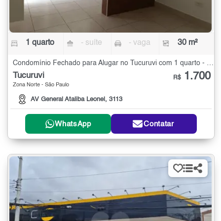
1 quarto
- suíte
- vaga
30 m²
Condomínio Fechado para Alugar no Tucuruvi com 1 quarto - 30 m²
1.700
Tucuruvi
R$
Zona Norte - São Paulo
AV General Ataliba Leonel, 3113
WhatsApp
Contatar