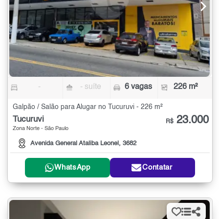
-
- suíte
6 vagas
226 m²
Galpão / Salão para Alugar no Tucuruvi - 226 m²
23.000
Tucuruvi
R$
Zona Norte - São Paulo
Avenida General Ataliba Leonel, 3682
WhatsApp
Contatar