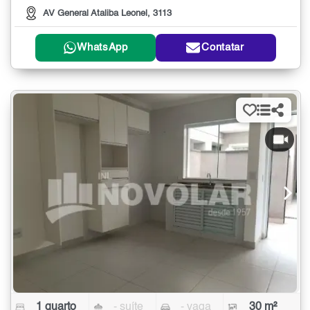
AV General Ataliba Leonel, 3113
WhatsApp
Contatar
1 quarto
- suíte
- vaga
30 m²