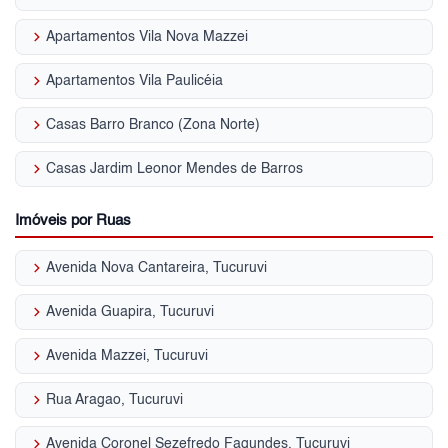
keyboard_arrow_right
Apartamentos Vila Nova Mazzei
keyboard_arrow_right
Apartamentos Vila Paulicéia
keyboard_arrow_right
Casas Barro Branco (Zona Norte)
keyboard_arrow_right
Casas Jardim Leonor Mendes de Barros
Imóveis por Ruas
keyboard_arrow_right
Avenida Nova Cantareira, Tucuruvi
keyboard_arrow_right
Avenida Guapira, Tucuruvi
keyboard_arrow_right
Avenida Mazzei, Tucuruvi
keyboard_arrow_right
Rua Aragao, Tucuruvi
keyboard_arrow_right
Avenida Coronel Sezefredo Fagundes, Tucuruvi