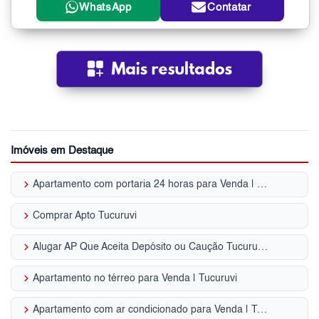
WhatsApp
Contatar
Imóveis em Destaque
keyboard_arrow_right
Apartamento com portaria 24 horas para Venda | Tucuruvi
keyboard_arrow_right
Comprar Apto Tucuruvi
keyboard_arrow_right
Alugar AP Que Aceita Depósito ou Caução Tucuruvi - SP
keyboard_arrow_right
Apartamento no térreo para Venda | Tucuruvi
keyboard_arrow_right
Apartamento com ar condicionado para Venda | Tucuruvi