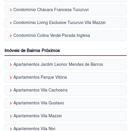
keyboard_arrow_right
Condomínio Chácara Francesa Tucuruvi
keyboard_arrow_right
Condomínio Living Exclusive Tucuruvi Vila Mazzei
keyboard_arrow_right
Condomínio Colina Verde Parada Inglesa
Imóveis de Bairros Próximos
keyboard_arrow_right
Apartamentos Jardim Leonor Mendes de Barros
keyboard_arrow_right
Apartamentos Parque Vitória
keyboard_arrow_right
Apartamentos Vila Cachoeira
keyboard_arrow_right
Apartamentos Vila Gustavo
keyboard_arrow_right
Apartamentos Vila Mazzei
keyboard_arrow_right
Apartamentos Vila Nivi