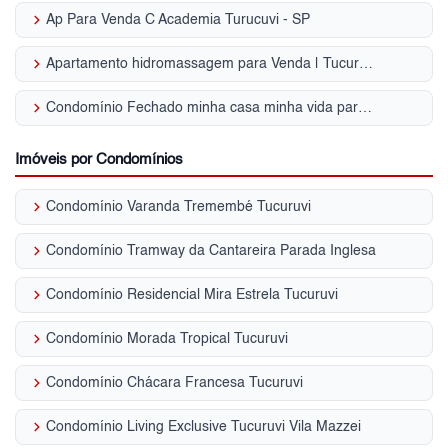
keyboard_arrow_right
Ap Para Venda C Academia Turucuvi - SP
keyboard_arrow_right
Apartamento hidromassagem para Venda | Tucuruvi
keyboard_arrow_right
Condomínio Fechado minha casa minha vida para Venda | Tucuruvi
Imóveis por Condomínios
keyboard_arrow_right
Condomínio Varanda Tremembé Tucuruvi
keyboard_arrow_right
Condomínio Tramway da Cantareira Parada Inglesa
keyboard_arrow_right
Condomínio Residencial Mira Estrela Tucuruvi
keyboard_arrow_right
Condomínio Morada Tropical Tucuruvi
keyboard_arrow_right
Condomínio Chácara Francesa Tucuruvi
keyboard_arrow_right
Condomínio Living Exclusive Tucuruvi Vila Mazzei