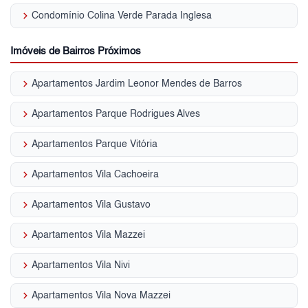
keyboard_arrow_right
Condomínio Colina Verde Parada Inglesa
Imóveis de Bairros Próximos
keyboard_arrow_right
Apartamentos Jardim Leonor Mendes de Barros
keyboard_arrow_right
Apartamentos Parque Rodrigues Alves
keyboard_arrow_right
Apartamentos Parque Vitória
keyboard_arrow_right
Apartamentos Vila Cachoeira
keyboard_arrow_right
Apartamentos Vila Gustavo
keyboard_arrow_right
Apartamentos Vila Mazzei
keyboard_arrow_right
Apartamentos Vila Nivi
keyboard_arrow_right
Apartamentos Vila Nova Mazzei