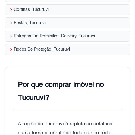
keyboard_arrow_right
Cortinas, Tucuruvi
keyboard_arrow_right
Festas, Tucuruvi
keyboard_arrow_right
Entregas Em Domicílio - Delivery, Tucuruvi
keyboard_arrow_right
Redes De Proteção, Tucuruvi
Por que comprar imóvel no
Tucuruvi?
A região do Tucuruvi é repleta de detalhes
que a torna diferente de tudo ao seu redor.