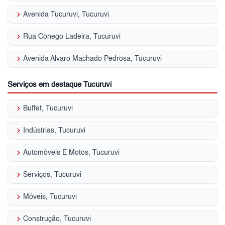
keyboard_arrow_right
Avenida Tucuruvi, Tucuruvi
keyboard_arrow_right
Rua Conego Ladeira, Tucuruvi
keyboard_arrow_right
Avenida Alvaro Machado Pedrosa, Tucuruvi
Serviços em destaque Tucuruvi
keyboard_arrow_right
Buffet, Tucuruvi
keyboard_arrow_right
Indústrias, Tucuruvi
keyboard_arrow_right
Automóveis E Motos, Tucuruvi
keyboard_arrow_right
Serviços, Tucuruvi
keyboard_arrow_right
Móveis, Tucuruvi
keyboard_arrow_right
Construção, Tucuruvi