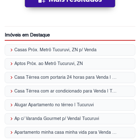
Imóveis em Destaque
keyboard_arrow_right
Casas Próx. Metrô Tucuruvi, ZN p/ Venda
keyboard_arrow_right
Aptos Próx. ao Metrô Tucuruvi, ZN
keyboard_arrow_right
Casa Térrea com portaria 24 horas para Venda | Tucuruvi
keyboard_arrow_right
Casa Térrea com ar condicionado para Venda | Tucuruvi
keyboard_arrow_right
Alugar Apartamento no térreo | Tucuruvi
keyboard_arrow_right
Ap c/ Varanda Gourmet p/ Venda| Tucuruvi
keyboard_arrow_right
Apartamento minha casa minha vida para Venda | Tucuruvi