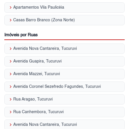
keyboard_arrow_right
Apartamentos Vila Paulicéia
keyboard_arrow_right
Casas Barro Branco (Zona Norte)
Imóveis por Ruas
keyboard_arrow_right
Avenida Nova Cantareira, Tucuruvi
keyboard_arrow_right
Avenida Guapira, Tucuruvi
keyboard_arrow_right
Avenida Mazzei, Tucuruvi
keyboard_arrow_right
Avenida Coronel Sezefredo Fagundes, Tucuruvi
keyboard_arrow_right
Rua Aragao, Tucuruvi
keyboard_arrow_right
Rua Canhembora, Tucuruvi
keyboard_arrow_right
Avenida Nova Cantareira, Tucuruvi