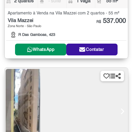
2 quartos
- suíte
1 vaga
55 m²
Apartamento à Venda na Vila Mazzei com 2 quartos - 55 m²
537.000
Vila Mazzei
R$
Zona Norte - São Paulo
R Das Gamboas, 423
WhatsApp
Contatar