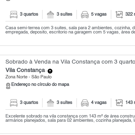
3 quartos
3 suítes
5 vagas
322 
Casa semi-terrea com 3 suites, sala para 2 ambientes, cozinha, 
empregada, deposito, escritorio na garagem com 5 vagas, área de 
Sobrado à Venda na Vila Constança com 3 quarto
Vila Constança
-
Zona Norte - São Paulo
Endereço no círculo do mapa
3 quartos
3 suítes
4 vagas
143 
Excelente sobrado na vila constança com 143 m² de área constru
armários planejados, sala para 02 ambientes, cozinha planejada, l