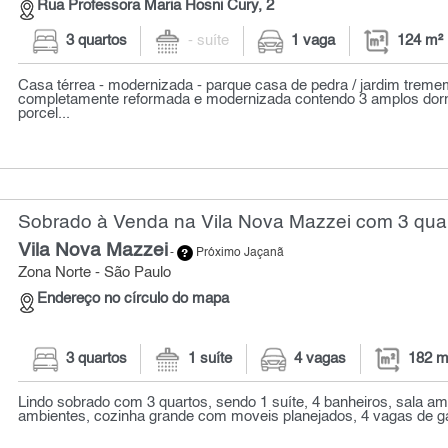
Rua Professora Maria Hosni Cury, 2
3 quartos
- suíte
1 vaga
124 m²
Casa térrea - modernizada - parque casa de pedra / jardim trem
completamente reformada e modernizada contendo 3 amplos dorm
porcel...
Sobrado à Venda na Vila Nova Mazzei com 3 quar
Vila Nova Mazzei
-
Próximo Jaçanã
Zona Norte - São Paulo
Endereço no círculo do mapa
3 quartos
1 suíte
4 vagas
182 m
Lindo sobrado com 3 quartos, sendo 1 suíte, 4 banheiros, sala am
ambientes, cozinha grande com moveis planejados, 4 vagas de gar