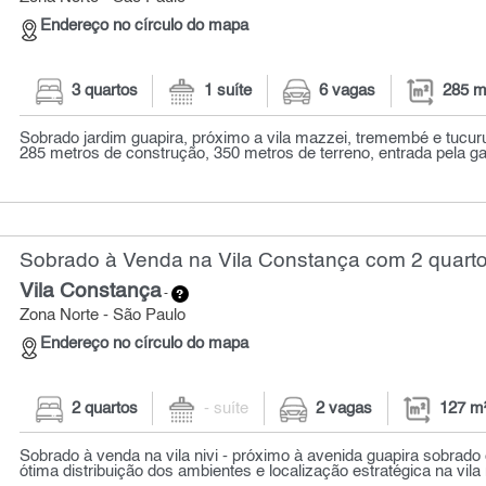
Endereço no círculo do mapa
3 quartos
1 suíte
6 vagas
285 m
Sobrado jardim guapira, próximo a vila mazzei, tremembé e tucur
285 metros de construção, 350 metros de terreno, entrada pela ga
Sobrado à Venda na Vila Constança com 2 quarto
Vila Constança
-
Zona Norte - São Paulo
Endereço no círculo do mapa
2 quartos
- suíte
2 vagas
127 m
Sobrado à venda na vila nivi - próximo à avenida guapira sobrad
ótima distribuição dos ambientes e localização estratégica na vila ni