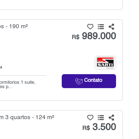
s - 190 m²
989.000
R$
²
Contato
mitorios 1 suite,
s p...
 3 quartos - 124 m²
3.500
R$