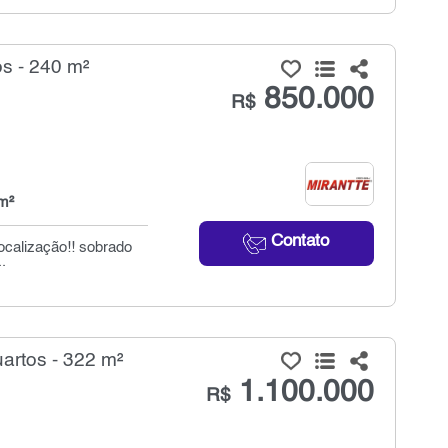
s - 240 m²
850.000
R$
m²
Contato
ocalização!! sobrado
.
artos - 322 m²
1.100.000
R$