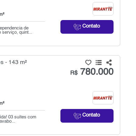
m²
Contato
dependencia de
serviço, quint...
s - 143 m²
780.000
R$
m²
Contato
ída! 03 suítes com
avabo...