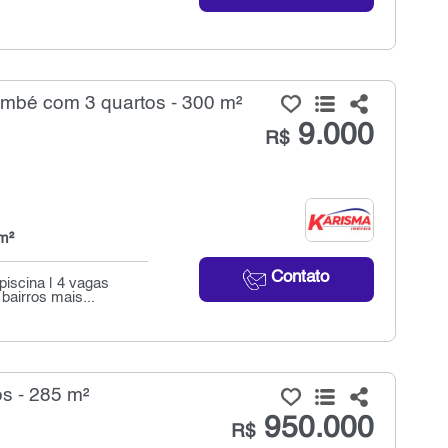
mbé com 3 quartos - 300 m²
9.000
R$
m²
Contato
piscina | 4 vagas
airros mais...
s - 285 m²
950.000
R$