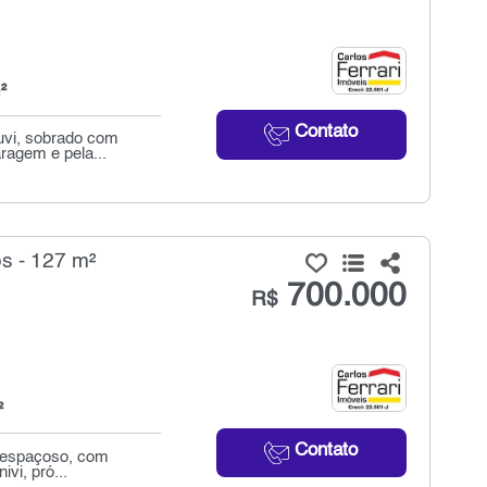
²
Contato
uvi, sobrado com
ragem e pela...
s - 127 m²
700.000
R$
²
Contato
o espaçoso, com
vi, pró...