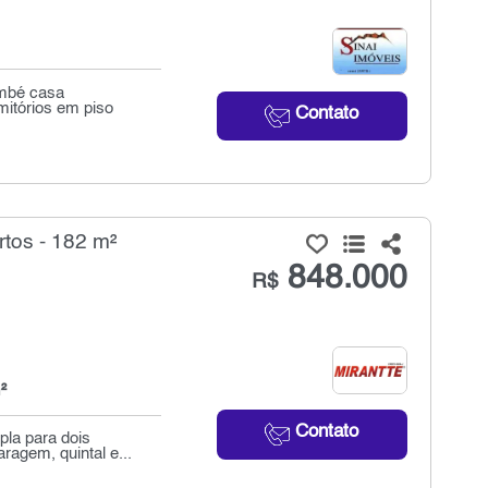
embé casa
itórios em piso
Contato
tos - 182 m²
848.000
R$
²
Contato
pla para dois
agem, quintal e...